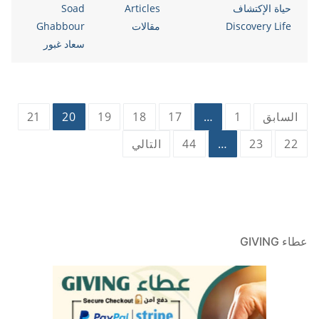
حياة الإكتشاف
Articles
Soad
Discovery Life
مقالات
Ghabbour
سعاد غبور
تعدد
السابق
1
…
17
18
19
20
21
صفحات
22
23
…
44
التالي
المقالات
عطاء GIVING