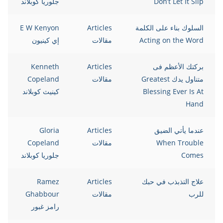
Don’t Let It Slip
جلوريا كوبلاند
السلوك بناء على الكلمة
Articles
E W Kenyon
Acting on the Word
مقالات
إي كينيون
بركتك الأعظم فى
Articles
Kenneth
متناول يدك Greatest
مقالات
Copeland
Blessing Ever Is At
كينيث كوبلاند
Hand
عندما يأتي الضيق
Articles
Gloria
When Trouble
مقالات
Copeland
Comes
جلوريا كوبلاند
علاج التذبذب في حبك
Articles
Ramez
للرب
مقالات
Ghabbour
رامز غبور