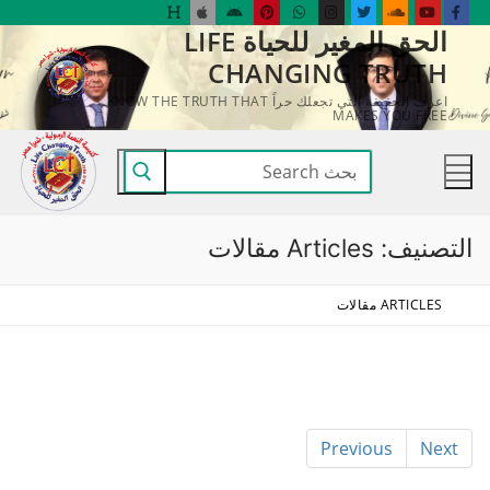
لتجاوز
الحق المغير للحياة LIFE
لى
CHANGING TRUTH
لمحتوى
اعرف الحقيقة التي تجعلك حراً KNOW THE TRUTH THAT
MAKES YOU FREE
البحث
عن:
التصنيف:
Articles مقالات
ARTICLES مقالات
Previous
Next