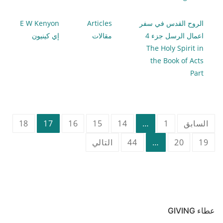
الروح القدس في سفر
Articles
E W Kenyon
اعمال الرسل جزء 4
مقالات
إي كينيون
The Holy Spirit in
the Book of Acts
Part
تعدد
السابق
1
…
14
15
16
17
18
صفحات
19
20
…
44
التالي
المقالات
عطاء GIVING