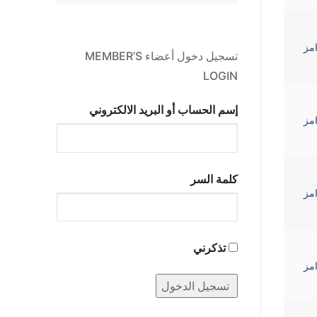
Gha رامز
تسجيل دخول أعضاء MEMBER’S
LOGIN
إسم الحساب أو البريد الالكتروني
Gha رامز
كلمة السر
Gha رامز
تذكرني
Gha رامز