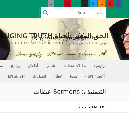
لتجاوز
البحث
لى
عن:
لمحتوى
الحق المغير للحياة LIFE CHANGING TRUTH
اعرف الحقيقة التي تجعلك حراً KNOW THE TRUTH THAT MAKES YOU FREE
رئيسية
مقالات/عظات
شباب
أطفال
برامج
مد
أعضاء SN
ميديا
عطاء
اتصل بنا
ENGLISH
التصنيف:
Sermons عظات
SERMONS عظات