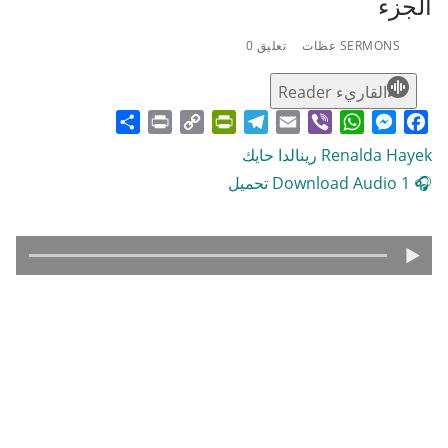
الجزء
SERMONS عظات
تعليق 0
القاريء Reader
Share
Print
PrintFriendly
Copy
Telegram
Email
WhatsApp
Viber
Messenger
Facebook
Link
Renalda Hayek رينالدا حايك
🎧 Download Audio 1 تحميل