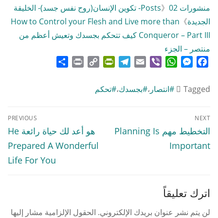
منشورات Posts
》
02- تكوين الإنسان(روح نفس جسد)- الخليقة
الجديدة
》
How to Control your Flesh and Live more than
Conqueror – Part III كيف تتحكم بجسدك وتعيش أعظم من
منتصر – الجزء
Share
Print
PrintFriendly
Copy
Telegram
Email
WhatsApp
Viber
Messenger
Facebook
Link
Tagged
#انتصار
،
#بجسدك
،
#تحكم
تصفّح
PREVIOUS
NEXT
المقالات
Previous
Next
التخطيط مهم Planning Is
هو أعد لك حياة رائعة He
post:
post:
Prepared A Wonderful
Important
Life For You
اترك تعليقاً
لن يتم نشر عنوان بريدك الإلكتروني.
الحقول الإلزامية مشار إليها