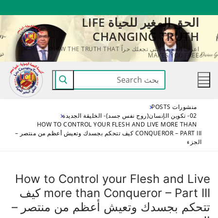
لتجاوز
الحق المغير للحياة LIFE
لى
CHANGING TRUTH
لمحتوى
اعرف الحقيقة التي تجعلك حراً KNOW THE TRUTH THAT
MAKES YOU FREE
البحث
عن:
منشورات POSTS
02- تكوين الإنسان(روح نفس جسد)- الخليقة الجديدة
HOW TO CONTROL YOUR FLESH AND LIVE MORE THAN
CONQUEROR – PART III كيف تتحكم بجسدك وتعيش أعظم من منتصر –
الجزء
How to Control your Flesh and Live
more than Conqueror – Part III كيف
تتحكم بجسدك وتعيش أعظم من منتصر –