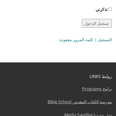
تذكرني
التسجيل
|
كلمة المرور مفقودة
روابط LINKS
برامج Programs
مدرسة الكتاب المقدس Bible School
دش وميديا Media Satellite