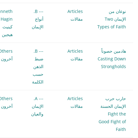
نوعان من
Articles
--- B.
nneth
الإيمان Two
مقالات
أنواع
 Hagin
Types of Faith
الإيمان
كينيث
هيجين
هادمين حصوناً
Articles
--- B.
Others
Casting Down
مقالات
ضبط
آخرون
Strongholds
الذهن
حسب
الكلمة
حارب حرب
Articles
--- A.
Others
الإيمان الحسنة
مقالات
الإيمان
آخرون
Fight the
والعيان
Good Fight of
Faith