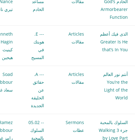
الخادم God’s
مقالات
مساعد
Nance
Armorbearer
الخادم
تيري نا
Function
الذى فيك أعظم
Articles
--- E.
nneth
Greater Is He
مقالات
هويتك
 Hagin
that’s In You
في
كينيث
المسيح
هيجين
أنتم نور العالم
Articles
--- A.
Soad
You’re the
مقالات
حقائق
bbour
Light of the
عن
سعاد غب
World
الخليقة
الجديدة
السلوك بالمحبة
Sermons
-- 05.02
Ramez
جزء 3 Walking
عظات
السلوك
bbour
by Love Part
بالمحبة
رامز غب