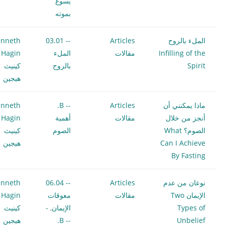
يسوع
بموته
الملء بالروح
Articles
-- 03.01
nneth
Infilling of the
مقالات
الملء
 Hagin
Spirit
بالروح
كينيث
هيجين
ماذا يمكنني أن
Articles
-- B.
nneth
أنجز من خلال
مقالات
أهمية
 Hagin
الصوم؟ What
الصوم
كينيث
Can I Achieve
هيجين
By Fasting
نوعان من عدم
Articles
-- 06.04
nneth
الإيمان Two
مقالات
معوقات
 Hagin
Types of
الإيمان
,
-
كينيث
Unbelief
-- B.
هيجين