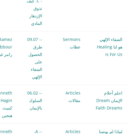
- C. كيف
تذوق
الإزدهار
المادي
الشفاء الإلهي
Sermons
-- 09.07
Ramez
هو لنا Healing
عظات
طرق
bbour
is For Us
الحصول
رامز غب
على
الشفاء
الإلهي
احلم أحلام
Articles
-- 06.02
nneth
الإيمان Dream
مقالات
السلوك
 Hagin
Faith Dreams
بالإيمان
كينيث
هيجين
لماذا لم يوصنا
Articles
-- A.
nneth