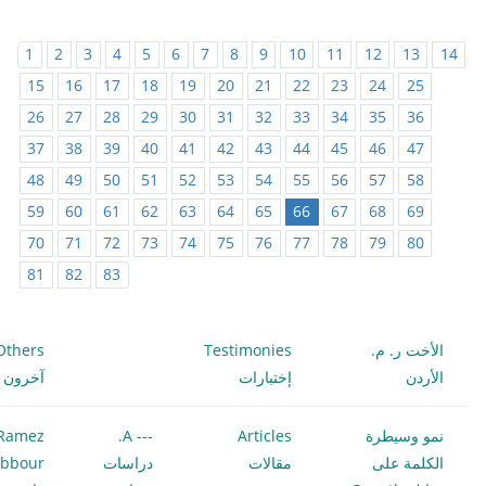
1
2
3
4
5
6
7
8
9
10
11
12
13
14
15
16
17
18
19
20
21
22
23
24
25
26
27
28
29
30
31
32
33
34
35
36
37
38
39
40
41
42
43
44
45
46
47
48
49
50
51
52
53
54
55
56
57
58
59
60
61
62
63
64
65
66
67
68
69
70
71
72
73
74
75
76
77
78
79
80
81
82
83
الأخت ر. م.
Testimonies
Others
الأردن
إختبارات
آخرون
نمو وسيطرة
Articles
--- A.
Ramez
الكلمة على
مقالات
دراسات
bbour