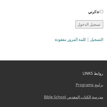
تذكرني
التسجيل
|
كلمة المرور مفقودة
روابط LINKS
برامج Programs
مدرسة الكتاب المقدس Bible School