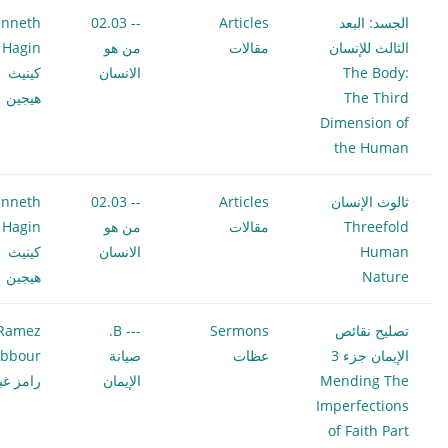
الجسد: البعد
Articles
-- 02.03
nneth
الثالث للإنسان
مقالات
من هو
 Hagin
The Body:
الانسان
كينيث
The Third
هيجين
Dimension of
the Human
ثالوث الإنسان
Articles
-- 02.03
nneth
Threefold
مقالات
من هو
 Hagin
Human
الانسان
كينيث
Nature
هيجين
تصليح نقائص
Sermons
--- B.
Ramez
الإيمان جزء 3
عظات
صيانة
bbour
Mending The
الإيمان
رامز غب
Imperfections
of Faith Part