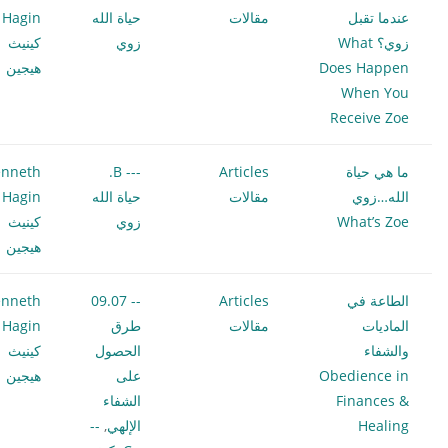
عندما تقبل
مقالات
حياة الله
 Hagin
زوي؟ What
زوي
كينيث
Does Happen
هيجين
When You
Receive Zoe
ما هي حياة
Articles
--- B.
nneth
الله…زوي
مقالات
حياة الله
 Hagin
What’s Zoe
زوي
كينيث
هيجين
الطاعة في
Articles
-- 09.07
nneth
الماديات
مقالات
طرق
 Hagin
والشفاء
الحصول
كينيث
Obedience in
على
هيجين
Finances &
الشفاء
Healing
الإلهي
,
--