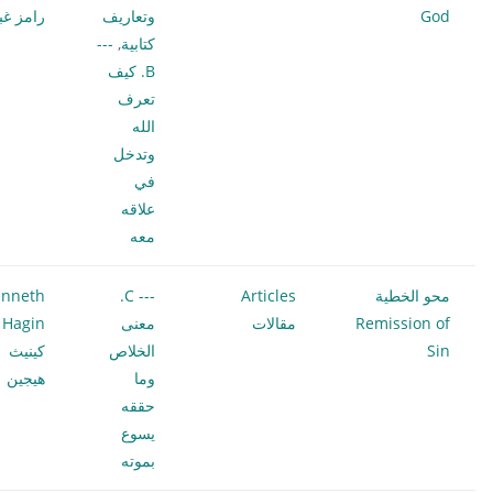
God
وتعاريف
رامز غب
كتابية
,
---
B. كيف
تعرف
الله
وتدخل
في
علاقه
معه
محو الخطية
Articles
--- C.
nneth
Remission of
مقالات
معنى
 Hagin
Sin
الخلاص
كينيث
وما
هيجين
حققه
يسوع
بموته