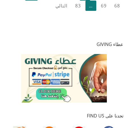
صفحات
68
69
…
83
التالي
المقالات
عطاء GIVING
تجدنا على FIND US