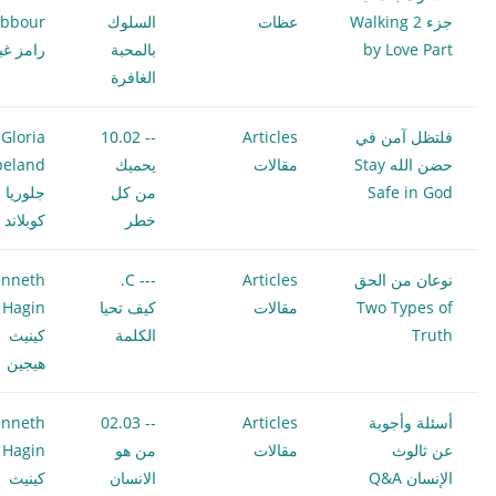
جزء 2 Walking
عظات
السلوك
bbour
by Love Part
بالمحبة
رامز غب
الغافرة
فلتظل آمن في
Articles
-- 10.02
Gloria
حضن الله Stay
مقالات
يحميك
peland
Safe in God
من كل
جلوريا
خطر
كوبلاند
نوعان من الحق
Articles
--- C.
nneth
Two Types of
مقالات
كيف تحيا
 Hagin
Truth
الكلمة
كينيث
هيجين
أسئلة وأجوبة
Articles
-- 02.03
nneth
عن ثالوث
مقالات
من هو
 Hagin
الإنسان Q&A
الانسان
كينيث