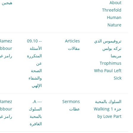
About
هيجين
Threefold
Human
Nature
تروفيموس الذي
Articles
-- 09.10
Ramez
تركه بولس
مقالات
الأسئلة
bbour
مريضا
المتكررة
رامز غب
Trophimus
عن
Who Paul Left
الصحة
Sick
والشفاء
الإلهي
السلوك بالمحبة
Sermons
--- A.
Ramez
جزء 1 Walking
عظات
السلوك
bbour
by Love Part
بالمحبة
رامز غب
الغافرة