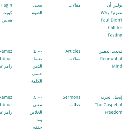
بولس أن
مقالات
معنى
 Hagin
نصوم؟ Why
الصوم
كينيث
Paul Didn’t
هيجين
Call for
Fasting
تـجديد الذهــن
Articles
--- B.
Ramez
Renewal of
مقالات
ضبط
bbour
Mind
الذهن
رامز غب
حسب
الكلمة
إنجيل الحرية
Sermons
--- C.
Ramez
The Gospel of
عظات
معنى
bbour
Freedom
الخلاص
رامز غب
وما
حققه