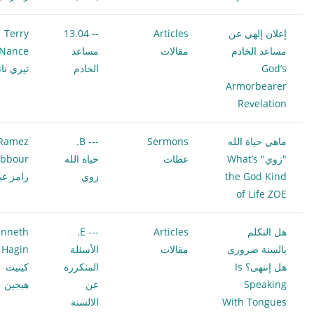
إعلان إلهي عن
Articles
-- 13.04
Terry
مساعد الخادم
مقالات
مساعد
Nance
God’s
الخادم
تيري نا
Armorbearer
Revelation
ماهي حياة الله
Sermons
--- B.
Ramez
"زوي" What’s
عظات
حياة الله
bbour
the God Kind
زوي
رامز غب
of Life ZOE
هل التكلم
Articles
--- E.
nneth
بالسنة ضرورى
مقالات
الأسئلة
 Hagin
هل إنتهى؟ Is
المتكررة
كينيث
Speaking
عن
هيجين
With Tongues
الالسنة