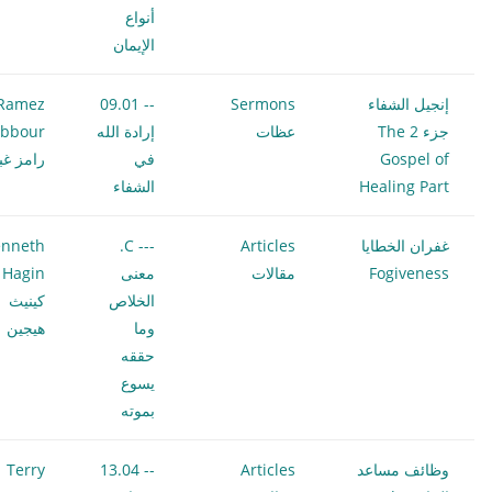
أنواع
الإيمان
إنجيل الشفاء
Sermons
-- 09.01
Ramez
جزء 2 The
عظات
إرادة الله
bbour
Gospel of
في
رامز غب
Healing Part
الشفاء
غفران الخطايا
Articles
--- C.
nneth
Fogiveness
مقالات
معنى
 Hagin
الخلاص
كينيث
وما
هيجين
حققه
يسوع
بموته
وظائف مساعد
Articles
-- 13.04
Terry