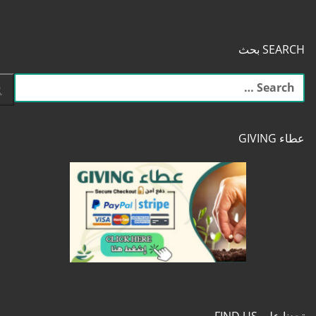
SEARCH بحث
البحث
عن:
عطاء GIVING
تجدنا على FIND US