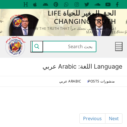
لتجاوز
الحق المغير للحياة LIFE
لى
CHANGING TRUTH
لمحتوى
اعرف الحقيقة التي تجعلك حراً KNOW THE TRUTH THAT
MAKES YOU FREE
البحث
عن:
Language اللغة:
Arabic عربي
منشورات POSTS
ARABIC عربي
Previous
Next