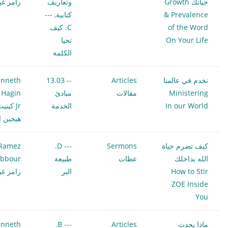
حياتك Growth
وتعاريف
رامز غب
& Prevalence
كتابية
,
---
of the Word
C. كيف
On Your Life
تحيا
الكلمة
نخدم في عالمنا
Articles
-- 13.03
nneth
Ministering
مقالات
مبادئ
 Hagin
In our World
الخدمة
Jr كيني
هيجين ا
كيف تضرم حياة
Sermons
--- D.
Ramez
الله بداخلك
عظات
طبيعة
bbour
How to Stir
البر
رامز غب
ZOE Inside
You
ماذا يحدث
Articles
--- B.
nneth