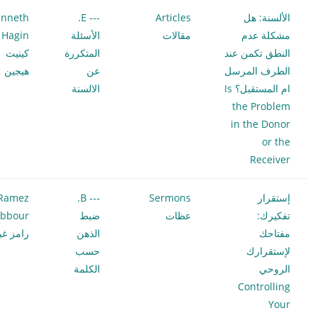
الألسنة: هل
Articles
--- E.
nneth
مشكلة عدم
مقالات
الأسئلة
 Hagin
النطق تكمن عند
المتكررة
كينيث
الطرف المرسل
عن
هيجين
ام المستقبل؟ Is
الالسنة
the Problem
in the Donor
or the
Receiver
إستقرار
Sermons
--- B.
Ramez
تفكيرك:
عظات
ضبط
bbour
مفتاحك
الذهن
رامز غب
لإستقرارك
حسب
الروحي
الكلمة
Controlling
Your