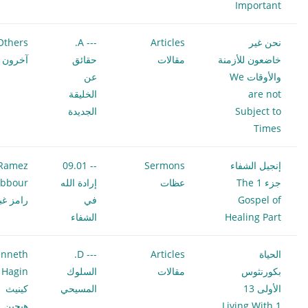
Important
نحن غير
Articles
--- A.
Others
خاضعون للأزمنة
مقالات
حقائق
آخرون
والأوقات We
عن
are not
الخليقة
Subject to
الجديدة
Times
إنجيل الشفاء
Sermons
-- 09.01
Ramez
جزء 1 The
عظات
إرادة الله
bbour
Gospel of
في
رامز غب
Healing Part
الشفاء
الحياة
Articles
--- D.
nneth
بكورنثوس
مقالات
السلوك
 Hagin
الأولى 13
المسيحي
كينيث
Living With 1
هيجين