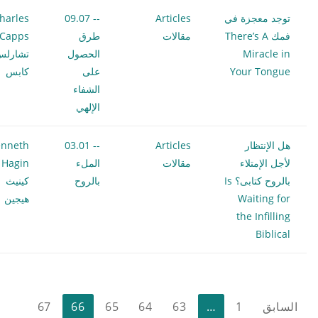
توجد معجزة في
Articles
-- 09.07
harles
فمك There’s A
مقالات
طرق
Capps
Miracle in
الحصول
تشارل
Your Tongue
على
كابس
الشفاء
الإلهي
هل الإنتظار
Articles
-- 03.01
nneth
لأجل الإمتلاء
مقالات
الملء
 Hagin
بالروح كتابى؟ Is
بالروح
كينيث
Waiting for
هيجين
the Infilling
Biblical
تعدد
السابق
1
…
63
64
65
66
67