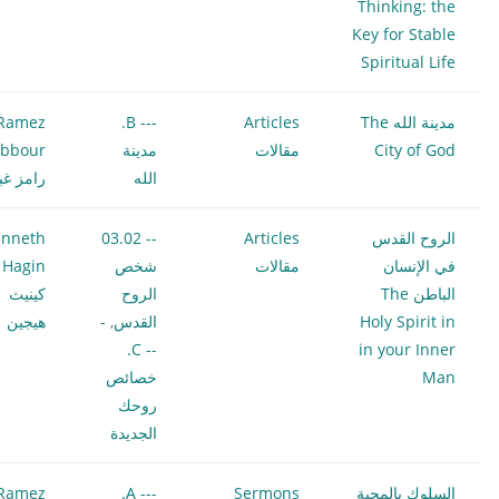
Thinking: the
Key for Stable
Spiritual Life
مدينة الله The
Articles
--- B.
Ramez
City of God
مقالات
مدينة
bbour
الله
رامز غب
الروح القدس
Articles
-- 03.02
nneth
في الإنسان
مقالات
شخص
 Hagin
الباطن The
الروح
كينيث
Holy Spirit in
القدس
,
-
هيجين
-- C.
in your Inner
Man
خصائص
روحك
الجديدة
السلوك بالمحبة
Sermons
--- A.
Ramez