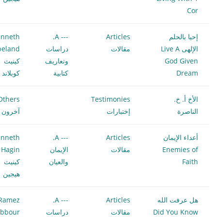
Cor
إحيا بالحلم
Articles
--- A.
nneth
الإلهى Live A
مقالات
دراسات
peland
God Given
وتعاريف
كينيث
Dream
كتابية
كوبلاند
الأخ أ. خ.
Testimonies
Others
الناصرة
إختبارات
آخرون
أعداء الإيمان
Articles
--- A.
nneth
Enemies of
مقالات
الإيمان
 Hagin
Faith
والعيان
كينيث
هيجين
هل عرفت الله
Articles
--- A.
Ramez
Did You Know
مقالات
دراسات
bbour