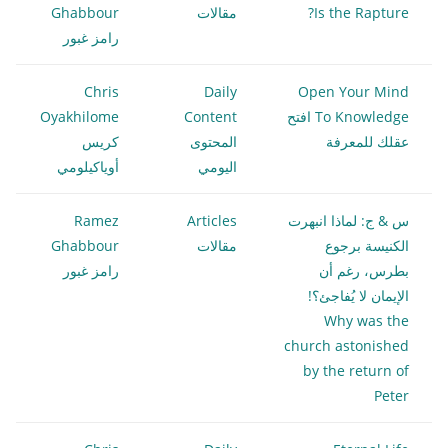
Is the Rapture?
مقالات
Ghabbour
رامز غبور
Chris
Daily
Open Your Mind
To Knowledge افتح
Content
Oyakhilome
عقلك للمعرفة
المحتوى
كريس
اليومي
أوياكيلومي
س & ج: لماذا انبهرت
Articles
Ramez
الكنيسة برجوع
مقالات
Ghabbour
بطرس، رغم أن
رامز غبور
الإيمان لا يُفاجئ؟!
Why was the
church astonished
by the return of
Peter