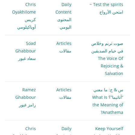
Chris
Daily
Test the spirits ~
امتحن الأرواح
Content
Oyakhilome
المحتوى
كريس
اليومي
أوياكيلومي
صوت ترنم وخلاص
Articles
Soad
في خيام الصديقين
مقالات
Ghabbour
The Voice Of
سعاد غبور
Rejoicing &
Salvation
س & ج: ما معني
Articles
Ramez
“أناثيما”؟ What Is
مقالات
Ghabbour
the Meaning of
رامز غبور
Anathema?
Chris
Daily
Keep Yourself