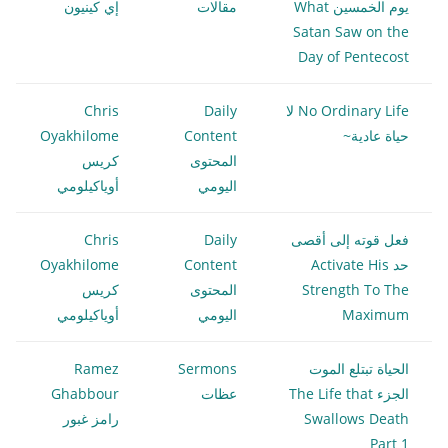
يوم الخمسين What
مقالات
إي كينيون
Satan Saw on the
Day of Pentecost
No Ordinary Life لا
Daily
Chris
حياة عادية~
Content
Oyakhilome
المحتوى
كريس
اليومي
أوياكيلومي
فعل قوته إلى أقصى
Daily
Chris
حد Activate His
Content
Oyakhilome
Strength To The
المحتوى
كريس
Maximum
اليومي
أوياكيلومي
الحياة تبتلع الموت
Sermons
Ramez
الجزء The Life that
عظات
Ghabbour
Swallows Death
رامز غبور
Part 1