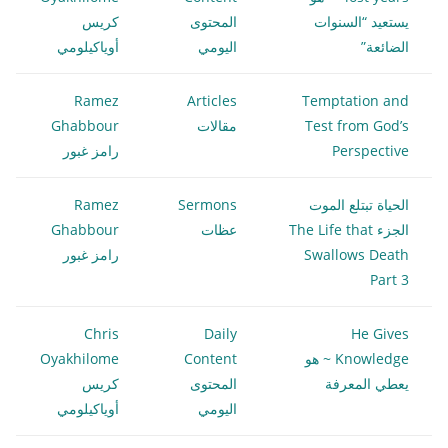
يستعيد “السنوات
المحتوى
كريس
الضائعة”
اليومي
أوياكيلومي
Ramez
Articles
Temptation and
Test from God’s
مقالات
Ghabbour
Perspective
رامز غبور
الحياة تبتلع الموت
Sermons
Ramez
الجزء The Life that
عظات
Ghabbour
Swallows Death
رامز غبور
Part 3
Chris
Daily
He Gives
Knowledge ~ هو
Content
Oyakhilome
يعطي المعرفة
المحتوى
كريس
اليومي
أوياكيلومي