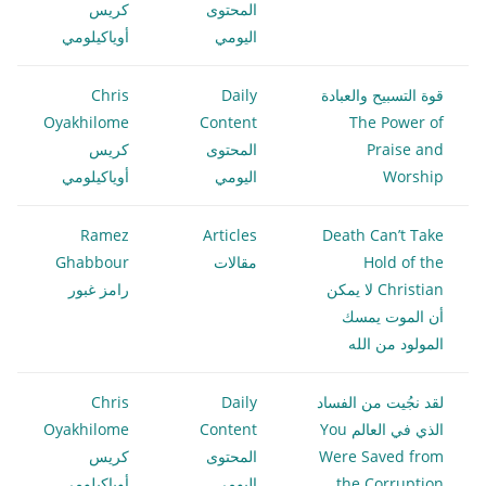
المحتوى
كريس
اليومي
أوياكيلومي
قوة التسبيح والعبادة
Daily
Chris
Oyakhilome
Content
The Power of
Praise and
المحتوى
كريس
Worship
اليومي
أوياكيلومي
Ramez
Articles
Death Can’t Take
Hold of the
مقالات
Ghabbour
Christian لا يمكن
رامز غبور
أن الموت يمسك
المولود من الله
لقد نجُيت من الفساد
Daily
Chris
الذي في العالم You
Content
Oyakhilome
Were Saved from
المحتوى
كريس
the Corruption
اليومي
أوياكيلومي