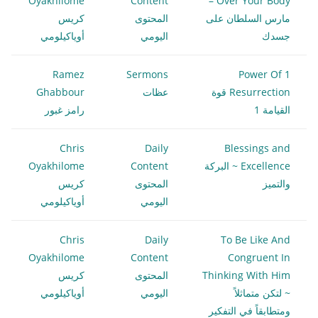
Oyakhilome
Content
Over Your Body –
مارس السلطان على
المحتوى
كريس
جسدك
اليومي
أوياكيلومي
Ramez
Sermons
1 Power Of
Resurrection قوة
عظات
Ghabbour
القيامة 1
رامز غبور
Chris
Daily
Blessings and
Excellence ~ البركة
Content
Oyakhilome
والتميز
المحتوى
كريس
اليومي
أوياكيلومي
Chris
Daily
To Be Like And
Oyakhilome
Content
Congruent In
Thinking With Him
المحتوى
كريس
~ لتكن متماثلاً
اليومي
أوياكيلومي
ومتطابقاً في التفكير