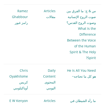
س & ج: ما الفرق بين
Articles
Ramez
صوت الروح الإنسانية
مقالات
Ghabbour
وصوت الروح القدس؟
رامز غبور
What Is the
Difference
Between the Voice
of the Human
Spirit & The Holy
Spirit?
Chris
Daily
He Is All You Need
هو كل ما تحتاجه~
Content
Oyakhilome
المحتوى
كريس
اليومي
أوياكيلومي
ما رآه الشيطان في
Articles
E W Kenyon