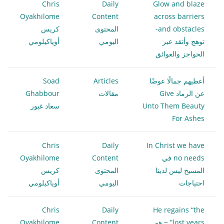
Chris
Daily
Glow and blaze
Oyakhilome
Content
across barriers
and obstacles-
المحتوى
كريس
توهج وأتقد عبر
اليومي
أوياكيلومي
الحواجز والعوائق
أعطيهم جمالًا عوضًا
Articles
Soad
عن الرماد Give
مقالات
Ghabbour
Unto Them Beauty
سعاد غبور
For Ashes
Chris
Daily
In Christ we have
no needs في
Content
Oyakhilome
المسيح ليس لدينا
المحتوى
كريس
احتياجات
اليومي
أوياكيلومي
Chris
Daily
He regains “the
lost years” ~ هو
Content
Oyakhilome