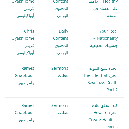
Healthy ~ حافظ
Content
Oyakhilome
على نفسك في
المحتوى
كريس
الصحة
اليومي
أوياكيلومي
Chris
Daily
Your Real
Oyakhilome
Content
Nationality ~
جنسيتك الحقيقية
المحتوى
كريس
اليومي
أوياكيلومي
الحياة تبتلع الموت
Sermons
Ramez
الجزء The Life that
عظات
Ghabbour
Swallows Death
رامز غبور
Part 2
كيف تخلق عادة –
Sermons
Ramez
الجزء How To
عظات
Ghabbour
Create Habits –
رامز غبور
Part 5