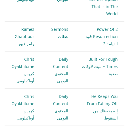
That Is in The
World
Ramez
Sermons
2 Power Of
Resurrection قوة
عظات
Ghabbour
القيامة 2
رامز غبور
Chris
Daily
Built For Tough
Times ~ بنيت لأوقات
Content
Oyakhilome
صعبة
المحتوى
كريس
اليومي
أوياكيلومي
Chris
Daily
He Keeps You
Oyakhilome
Content
From Falling Off
إنه يحفظك من
المحتوى
كريس
السقوط
اليومي
أوياكيلومي