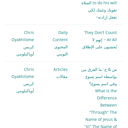
to do his will الصلاة
تقويك وتثبتك لكي
تفعل إرادته~
Chris
Daily
They Don’t Count
At All ~ إنهم لا
Content
Oyakhilome
يُحسَبون على الإطلاق
المحتوى
كريس
اليومي
أوياكيلومي
س & ج: ما الفرق بين
Articles
Chris
بواسطة اسم يسوع
مقالات
Oyakhilome
وفي اسم يسوع؟
كريس
What Is the
أوياكيلومي
Difference
Between
“Through” The
Name of Jesus &
“In” The Name of