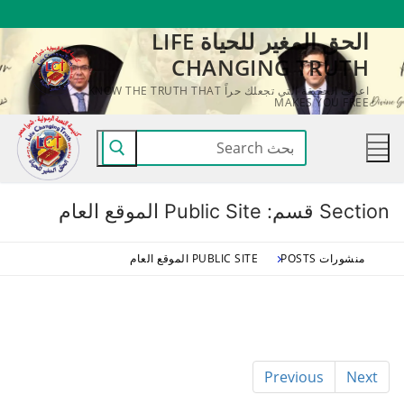
لتجاوز
الحق المغير للحياة LIFE
لى
CHANGING TRUTH
لمحتوى
اعرف الحقيقة التي تجعلك حراً KNOW THE TRUTH THAT
MAKES YOU FREE
البحث
عن:
Section قسم:
Public Site الموقع العام
منشورات POSTS
PUBLIC SITE الموقع العام
Previous
Next