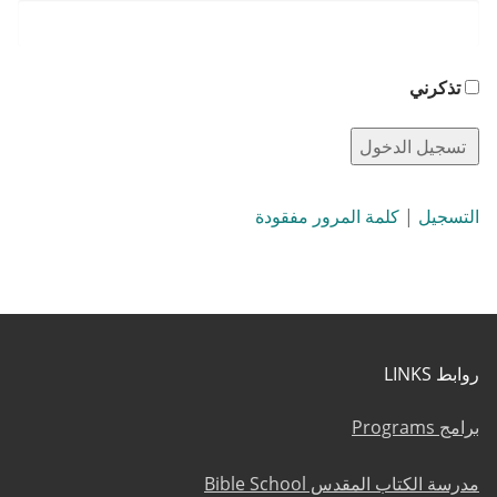
تذكرني
التسجيل
|
كلمة المرور مفقودة
روابط LINKS
برامج Programs
مدرسة الكتاب المقدس Bible School