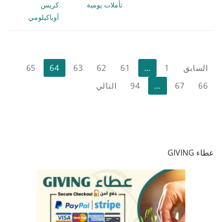
تأملات يومية
كريس
أوياكيلومي
تعدد
السابق
1
…
61
62
63
64
65
صفحات
66
67
…
94
التالي
المقالات
عطاء GIVING