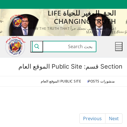
لتجاوز
الحق المغير للحياة LIFE
لى
CHANGING TRUTH
لمحتوى
اعرف الحقيقة التي تجعلك حراً KNOW THE TRUTH THAT
MAKES YOU FREE
البحث
عن:
Section قسم:
Public Site الموقع العام
منشورات POSTS
PUBLIC SITE الموقع العام
Previous
Next