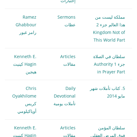
إختبارات
مملكة ليست من
Sermons
Ramez
هذا العالم جزء 2
عظات
Ghabbour
Kingdom Not of
رامز غبور
This World Part
سلطان في الصلاة
Articles
Kenneth E.
جزء 1 Authority
مقالات
Hagin كينيث
in Prayer Part
هيجين
5. كتاب تأملات شهر
Daily
Chris
مايو 2014
Devotional
Oyakhilome
تأملات يومية
كريس
أوياكيلومي
سلطان المؤمن
Articles
Kenneth E.
فوق المرض العقلي
مقالات
Hagin كينيث