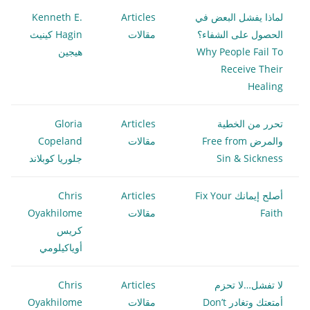
لماذا يفشل البعض في
Articles
Kenneth E.
الحصول على الشفاء؟
مقالات
Hagin كينيث
Why People Fail To
هيجين
Receive Their
Healing
تحرر من الخطية
Articles
Gloria
والمرض Free from
مقالات
Copeland
Sin & Sickness
جلوريا كوبلاند
أصلح إيمانك Fix Your
Articles
Chris
Faith
مقالات
Oyakhilome
كريس
أوياكيلومي
لا تفشل…لا تحزم
Articles
Chris
أمتعتك وتغادر Don’t
مقالات
Oyakhilome