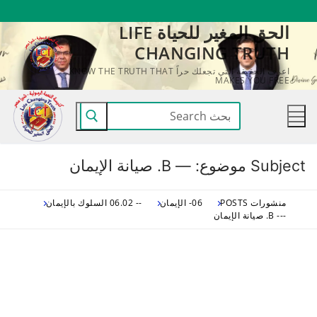
لتجاوز
الحق المغير للحياة LIFE
لى
CHANGING TRUTH
لمحتوى
اعرف الحقيقة التي تجعلك حراً KNOW THE TRUTH THAT
MAKES YOU FREE
البحث
عن:
Subject موضوع:
— B. صيانة الإيمان
منشورات POSTS
06- الإيمان
-- 06.02 السلوك بالإيمان
--- B. صيانة الإيمان