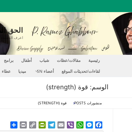
لتجاوز
لى
لمحتوى
الحق المغير للحي
اعرف الحقيقة التي تجعلك حراً EE
رئيسية
مقالات/عظات
شباب
أطفال
برامج
لقاءات/تحديثات الموقع
أعضاء SN
ميديا
عطاء
الوسم:
قوة (strength)
منشورات POSTS
قوة (STRENGTH)
hare
Print
PrintFriendly
Copy
Telegram
Email
WhatsApp
Viber
Messenger
Facebook
Link