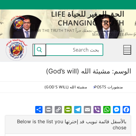
لتجاوز
الحق المغير للحياة LIFE
لى
CHANGING TRUTH
لمحتوى
اعرف الحقيقة التي تجعلك حراً KNOW THE TRUTH THAT
MAKES YOU FREE
البحث
عن:
الوسم:
مشيئة الله (God’s will)
منشورات POSTS
مشيئة الله (GOD'S WILL)
Share
Print
PrintFriendly
Copy
Telegram
Email
WhatsApp
Viber
Messenger
Facebook
Link
بالأسفل قائمة تبويب قد إخترتها Below is the list you
chose