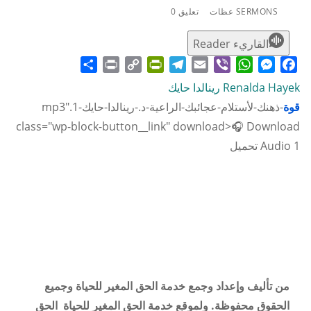
SERMONS عظات
تعليق 0
القاريء Reader
Share
Print
PrintFriendly
Copy
Telegram
Email
WhatsApp
Viber
Messenger
Facebook
Link
Renalda Hayek رينالدا حايك
قوة
-ذهنك-لأستلام-عجائبك-الراعية-د.-رينالدا-حايك-1.mp3"
class="wp-block-button__link" download>🎧 Download
Audio 1 تحميل
من تأليف وإعداد وجمع خدمة الحق المغير للحياة وجميع
الحقوق محفوظة. ولموقع خدمة الحق المغير للحياة الحق