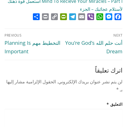
Mind To Recieve Your Miracles – Part I استعمل قوة ذهنك
لأستلام عجائبك – الجزء
Share
Print
PrintFriendly
Copy
Telegram
Email
WhatsApp
Viber
Messenger
Facebook
Link
تصفّح
PREVIOUS
NEXT
المقالات
Previous
Next
أنت حلم الله You’re God’s
التخطيط مهم Planning Is
post:
post:
Important
Dream
اترك تعليقاً
لن يتم نشر عنوان بريدك الإلكتروني.
الحقول الإلزامية مشار إليها
بـ
*
التعليق
*