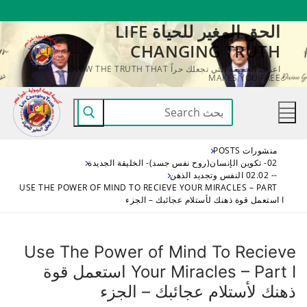
لتجاوز
الحق المغير للحياة LIFE
لى
CHANGING TRUTH
لمحتوى
اعرف الحقيقة التي تجعلك حراً KNOW THE TRUTH THAT
MAKES YOU FREE
البحث
عن:
منشورات POSTS
02- تكوين الإنسان(روح نفس جسد)- الخليقة الجديدة
-- 02.02 النفس وتجديد الذهن
USE THE POWER OF MIND TO RECIEVE YOUR MIRACLES – PART
I استعمل قوة ذهنك لأستلام عجائبك – الجزء
Use The Power of Mind To Recieve
Your Miracles – Part I استعمل قوة
ذهنك لأستلام عجائبك – الجزء