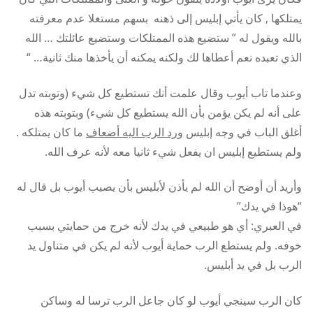
يمتلكها , كان يأتي إبليس إلى ذهنه بسهم مستغلا عدم معرفته
بالله ويقول له ” ستضيع هذه الممتلكات وستضيع عائلتك … الله
الذي تعبده نعم أعطاها لك ولكنه يمكنه أن يأخذها منك ثانية… “
وعندما تاب أيوب وقال علمت أنك تستطيع كل شيء (وتوبته تدل
على أنه لم يكن يؤمن بأن الله يستطيع كل شيء) وبتوبته هذه
أغلق الباب في وجه إبليس
ورد الرب اليه أضعاف
ما كان يمتلكه .
ولم يستطيع إبليس ان يفعل شيء ثانيا معه لأنه عرف الله.
وأريد أن أوضح أن الله لم يأذن لأبليس بأن يصيب أيوب بل قال له
“هوذا في يدك”
في العبري: أي هو طبيعي في يدك لأنه خرج من حمايتي بسبب
خوفه. ولم يستطع الرب حماية أيوب لأنه لم يكن في متناول يد
الرب بل في يد أبليس.
كان الرب سينجي أيوب لو كان جاعل الرب ترسا له وساكن