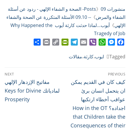
منشورات Posts
》
09- الصحة و الشفاء الإلهي - ردود عن أسئلة
الشفاء والمرض
》
-- 09.10 الأسئلة المتكررة عن الصحة والشفاء
الإلهي
》
أيوب…لماذا حدثت كارثة أيوب Why Happened the
Tragedy of Job
Share
Print
PrintFriendly
Copy
Telegram
Email
WhatsApp
Viber
Messenger
Facebook
Link
Tagged
ايوب
،
كارثة
،
مقالات
تصفّح
NEXT
PREVIOUS
المقالات
Next
Previous
كيف كان في القديم يمكن
مفاتيح الإزدهار الإلهي
post:
post:
ان يتحمل انسان برئ
لمادياتك Keys for Divine
عواقب أخطاء ارتكبها
Prosperity
اجداده؟ How in the OT
that Children take the
Consequences of their