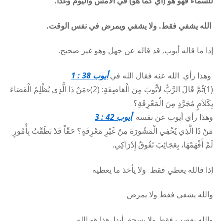
للسماء فهو هو (أي كما هو) في الأمس واليوم وغدا.
الله يشفي فقط. ولا يشفي ويمرض في نفس الوقت.
إذا ما قاله أيوب, قد قاله عن جهل وهو غير صحيح.
وهذا رأي الله عنه فقال الله في
أيوب 38 : 1
(1)ثُمَّ قَالَ الرَّبُّ لأَيُّوبَ مِنَ الْعَاصِفَةِ: (2)«مَنْ ذَا الَّذِي يُظْلِمُ الْقَضَاءَ
بِكَلاَمٍ مُجَرَّدٍ مِنَ الْمَعْرِفَةِ؟
وهذا رأي أيوب عن نفسه
أيوب 42 : 3
مَنْ ذَا الَّذِي يُخْفِي الْمَشُورَةَ مِنْ غَيْرِ مَعْرِفَةٍ؟ حَقّاً قَدْ نَطَقْتُ بِأُمُورٍ
لَمْ أَفْهَمْهَا، بِعَجَائِبَ تَفُوقُ إِدْرَاكِي.
إذا فالله يعطي فقط ولا يأخذ ما يعطيه
والله يشفي فقط ولا يمرض
والله يعصب فقط ولا يسحق أبدا. هذا هو الله.