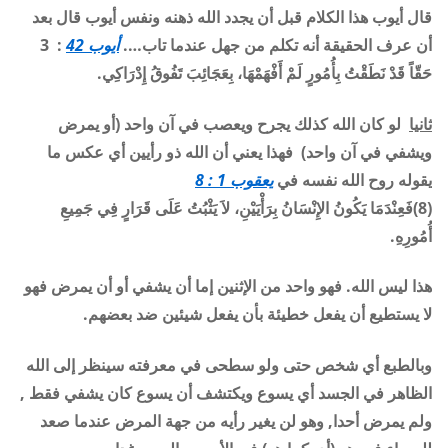
قال أيوب هذا الكلام قبل أن يجدد الله ذهنه ونفس أيوب قال بعد
أن عرف الحقيقة أنه تكلم من جهل عندما تاب….
أيوب 42
: 3
حَقّاً قَدْ نَطَقْتُ بِأُمُورٍ لَمْ أَفْهَمْهَا، بِعَجَائِبَ تَفُوقُ إِدْرَاكِي.
ثانيا
لو كان الله كذلك يجرح ويعصب في آن واحد (أو يمرض
ويشفي في آن واحد) فهذا يعني أن الله ذو رأيين أي عكس ما
يقوله روح الله نفسه في
يعقوب 1 : 8
(8)فَعِنْدَمَا يَكُونُ الإِنْسَانُ بِرَأْيَيْنِ، لاَ يَثْبُتُ عَلَى قَرَارٍ فِي جَمِيعِ
أُمُورِهِ.
هذا ليس الله. فهو واحد من الإثنين إما أن يشفي أو أن يمرض فهو
لا يستطيع أن يفعل خطيئة بأن يفعل شيئين ضد بعضهم.
وبالطبع أي شخص حتى ولو سطحى في معرفته سينظر إلى الله
الظاهر في الجسد أي يسوع ويكتشف أن يسوع كان يشفي فقط ,
ولم يمرض أحدا, وهو لن يغير رأيه من جهة المرض عندما صعد