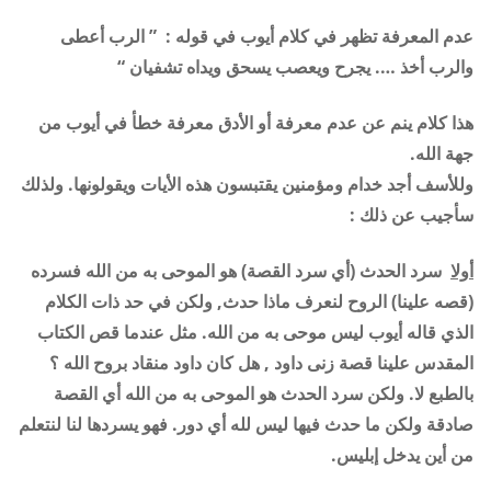
عدم المعرفة تظهر في كلام أيوب في قوله : ” الرب أعطى
والرب أخذ …. يجرح ويعصب يسحق ويداه تشفيان “
هذا كلام ينم عن عدم معرفة أو الأدق معرفة خطأ في أيوب من
جهة الله.
وللأسف أجد خدام ومؤمنين يقتبسون هذه الأيات ويقولونها. ولذلك
سأجيب عن ذلك :
أولا
سرد الحدث (أي سرد القصة) هو الموحى به من الله فسرده
(قصه علينا) الروح لنعرف ماذا حدث, ولكن في حد ذات الكلام
الذي قاله أيوب ليس موحى به من الله. مثل عندما قص الكتاب
المقدس علينا قصة زنى داود , هل كان داود منقاد بروح الله ؟
بالطبع لا. ولكن سرد الحدث هو الموحى به من الله أي القصة
صادقة ولكن ما حدث فيها ليس لله أي دور. فهو يسردها لنا لنتعلم
من أين يدخل إبليس.