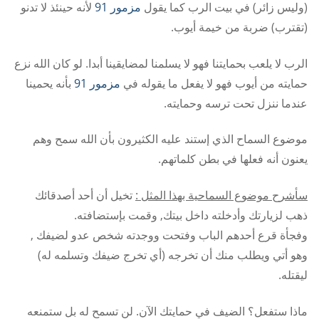
(وليس زائر) في بيت الرب كما يقول
مزمور 91
لأنه حينئذ لا تدنو
(تقترب) ضربة من خيمة أيوب.
الرب لا يلعب بحمايتنا فهو لا يسلمنا لمضايقينا أبدا. لو كان الله نزع
حمايته من أيوب فهو لا يفعل ما يقوله في
مزمور 91
بأنه يحمينا
عندما ننزل تحت ترسه وحمايته.
موضوع السماح الذي إستند عليه الكثيرون بأن الله سمح وهم
يعنون أنه فعلها في بطن كلماتهم.
سأشرح موضوع السماحية بهذا المثل :
تخيل أن أحد أصدقائك
ذهب لزيارتك وأدخلته داخل بيتك, وقمت بإستضافته.
وفجأة قرع أحدهم الباب وفتحت ووجدته شخص عدو لضيفك ,
وهو أتي ويطلب منك أن تخرجه (أي تخرج ضيفك وتسلمه له)
ليقتله.
ماذا ستفعل؟ الضيف في حمايتك الآن. لن تسمح له بل ستمنعه