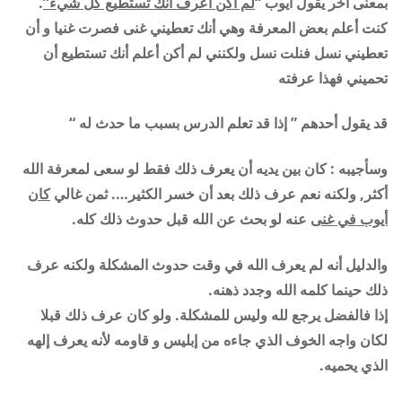
بمعنى أخر يقول أيوب “
لم أكن أعرف أنك تستطيع كل شيء”
.
كنت أعلم بعض المعرفة وهي أنك تعطيني غنى فصرت غنيا و أن
تعطيني نسل فنلت نسل ولكنني لم أكن أعلم أنك تستطيع أن
تحميني فهذا عرفته
قد يقول أحدهم ” إذا قد تعلم الدرس بسبب ما حدث له “
وسأجيبه : كان بين يديه أن يعرف ذلك فقط لو سعى لمعرفة الله
أكثر, ولكنه نعم عرف ذلك بعد أن خسر الكثير…. ثمن غالي
كان
أيوب في غنى
عنه لو بحث عن الله قبل حدوث ذلك كله.
والدليل أنه لم يعرف الله في وقت حدوث المشكلة ولكنه عرف
ذلك حينما كلمه الله وجدد ذهنه.
إذا فالفضل يرجع لله وليس للمشكلة. ولو كان عرف ذلك قبلا
لكان واجه الخوف الذي جاءه من إبليس و قاومه لأنه يعرف إلهه
الذي يحميه.