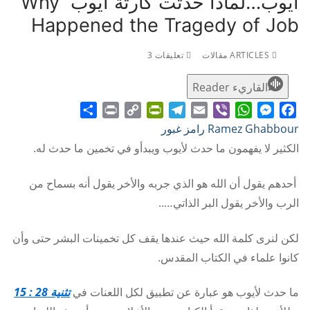
أيوب…لماذا حدثت كارثة أيوب Why
Happened the Tragedy of Job
ARTICLES مقالات
تعليقات 3
القاريء Reader
Share
Print
PrintFriendly
Copy
Telegram
Email
WhatsApp
Viber
Messenger
Facebook
Ramez Ghabbour رامز غبور
Link
الكثير لا يفهمون ما حدث لأيوب ويبدأو في تخمين ما حدث له.
أحدهم يقول أن الله هو الذي جربه والأخر يقول أنه بسماح من
الرب والأخر يقول البر الذاتي…..
لكن لنرى كلمة الله حيث عندها يقف كل تخمينات البشر حتى وأن
كانوا علماء في الكتاب المقدس.
ما حدث لأيوب هو عبارة عن تطبيق لكل اللعنات في
تثنية 28 : 15