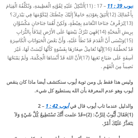
أيوب 39 : 11
– 17 : (11)أَتَتَّكِلُ عَلَيْهِ لِقُوَّتِهِ الْعَظِيمَةِ، وَتُكَلِّفُهُ الْقِيَامَ
بِأَعْمَالِكَ (12)أَتَثِقُ بِعَوْدَتِهِ حَامِلاً إِلَيْكَ حِنْطَتَكَ لِيُكَوِّمَهَا فِي بَيْدَرِكَ؟
(13)يُرَفْرِفُ جَنَاحَا النَّعَامَةِ بِغِبْطَةٍ، وَلَكِنْ أَهُمَا جَنَاحَانِ مَكْسُوَّانِ
بِرِيشِ الْمَحَبَّةِ (14)فَهِيَ تَتْرُكُ بَيْضَهَا عَلَى الأَرْضِ لِيَدْفَأَ بِالتُّرَابِ
(15)وَتَنْسَى أَنَّ الْقَدَمَ قَدْ تَطَأُ عَلَيْهِ، وَأَنَّ بَعْضَ الْحَيَوَانَاتِ الْكَاسِرَةِ
قَدْ تُحَطِّمُهُ (16)إِنَّهَا تُعَامِلُ صِغَارَهَا بِقَسْوَةٍ كَأَنَّهَا لَيْسَتْ لَهَا، غَيْرَ
آسِفَةٍ عَلَى ضَيَاعِ تَعَبِهَا (17)لأَنَّ اللهَ قَدْ أَنْسَاهَا الْحِكْمَةَ، وَلَمْ يَمْنَحْهَا
نَصِيباً مِنَ الْفَهْمِ .
وليس هذا فقط بل ومن توبة أيوب سنكتشف أيضا ماذا كان ينقص
أيوب وهو عدم المعرفة بأن الله يستطيع كل شيء.
والدليل عندما تاب أيوب قال في
أيوب 42 : 1
– 2
(1)فَقَالَ أَيُّوبُ لِلرَّبِّ: (2)«قَدْ علمت أَنَّكَ تَسْتَطِيعُ
كُلَّ
شَيْءٍ وَلاَ
يَتَعَذَّرُ عَلَيْكَ أَمْرٌ.