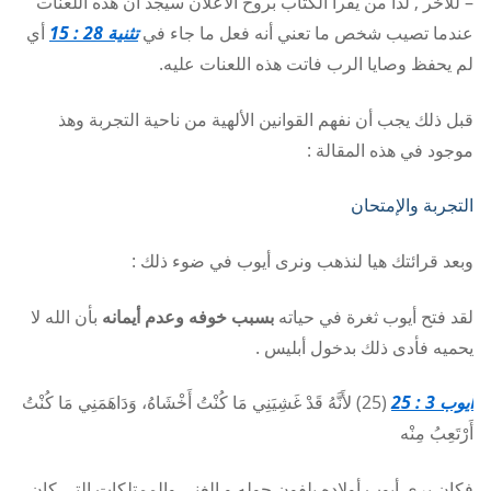
– للأخر , لذا من يقرأ الكتاب بروح الأعلان سيجد أن هذه اللعنات
عندما تصيب شخص ما تعني أنه فعل ما جاء في
تثنية 28 : 15
أي
لم يحفظ وصايا الرب فاتت هذه اللعنات عليه.
قبل ذلك يجب أن نفهم القوانين الألهية من ناحية التجربة وهذ
موجود في هذه المقالة :
التجربة والإمتحان
وبعد قرائتك هيا لنذهب ونرى أيوب في ضوء ذلك :
لقد فتح أيوب ثغرة في حياته
بسبب خوفه وعدم أيمانه
بأن الله لا
يحميه فأدى ذلك بدخول أبليس .
أيوب 3 : 25
(25) لأَنَّهُ قَدْ غَشِيَنِي مَا كُنْتُ أَخْشَاهُ، وَدَاهَمَنِي مَا كُنْتُ
أَرْتَعِبُ مِنْه
فكان يرى أيوب أولاده يلفون حوله و الغنى والممتلكات التي كان