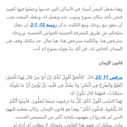
وهذا يجعل البشر أسياد في الأماكن التي خدموا وعملوا فيها كعبيد.
فنحن نأخذ مكان يسوع وننوب عنه ونعمل له. وذهنك المجدد يجب
أن يتفق مع روحك ومع الكلمة. تذكر
رومية 12: 1-2
. ان ذهنك
سَيُحكم عن طريق المعرفة الحسية للحواس الخمسة. وروحك
سترفض هذا. والكلمة سترفض هذا. هيا تعال، خذ مكانك وقف في
الميدان الخاص بك، في أنك ما يقوله يسوع انه أنت.
قانون الإيمان
مرقس 11 :23
، 24، “فَالْحَقَّ أَقُولُ لَكُمْ: إِنَّ أَيَّ مَنْ قَالَ لِهَذَا الْجَبَلِ:
انْقَلِعْ وَانْطَرِحْ فِي الْبَحْرِ! وَلاَ يَشُكُّ فِي قَلْبِهِ، بَلْ يُؤْمِنُ أَنَّ مَا يَقُولُهُ
سَيَحْدُثُ، فَمَهْمَا قَالَ يَكُونُ لَهُ.
لِهَذَا السَّبَبِ أَقُولُ لَكُمْ: كُلُّ مَا تَرغبونه حِينَمَا تُصَلُّونَ، فَآمِنُوا أَنَّكُمْ
قَدْ نِلْتُمُوهُ، فَيَكُونَ لَكُمْ.” وهذا هو قانون الإيمان. وكان يعطيه لليهود
الذين لم يقدروا ان يفهموه بكفاية أكثر من المسيحي الحديث.
وانت يمكنك ان تفهم هذا القانون. وإيمانك لا يتطلب أي أدلة او