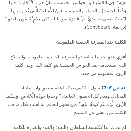
نَعِيشُ فِي الْجَسَدِ (أو الحواس الخمسة)، فَإِنَّ حربنا لاَ نُحَارِبُ فيها
وَفْقاً لِلْجَسَدِ (أو الحواس الخمسة). فَإِنَّ الأَسْلِحَةَ الَّتِي نُحَارِبُ بِهَا
لَيْسَتْ ضعف جَسَدِيًّ، بَلْ قَادِرَةٌ بقوة ِاللهِ عَلَى هَدْمِ ْحُصُونِ العدو ”
(ترجمة
Conybeare
).
الكلمة ضد المعرفة
الحسية الملموسة
أقوي عدو لحياة الصلاة هو المعرفة الحسية الملموسة. والسلاح
الذي نستخدمه ضد الحواس الخمسة هو كلمة الله. وهي كلمة
الروح المخلوقة من جديد.
أفسس 6 :17
يقول لنا كيف يمكننا هدم منطق واستنتاجات
المجادل وهدم كل الحصون العالية. ” وَخُذُوا خُوذَةَ الْخَلاَصِ، وَسَيْفَ
الرُّوحِ الَّذِي هُوَ كَلِمَةُ اللهِ.” نحن نظهر للعالم أننا اسياد بكل ما في
الكلمة من معني في المسيح.
لم ندرك أبداً ككنيسة السلطان والنفوذ والقوة والقدرة للكلمة.