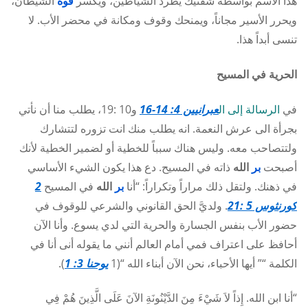
هذا الاسم بواسطة شفتيك يطرد الشياطين، ويكسر
قوة
الشيطان،
ويحرر الأسير مجاناً، ويمنحك وقوف ومكانة في محضر الأب. لا
تنسى أبداً هذا.
الحرية في المسيح
في
الرسالة إلى ال
عبرانيين 4: 14-16
و10 :19، يطلب منا أن نأتي
بجرأة الى عرش النعمة. انه يطلب منك انت تزوره لتتشارك
ولتتصاحب معه. وليس هناك سبباً للخطية أو لضمير الخطية لأنك
أصبحت
بر
الله
ذاته في المسيح. دع هذا يكون الشيء الأساسي
في ذهنك. ولتقل ذلك مراراً وتكراراً: “أنا
بر
الله
في المسيح
2
كورنثوس 5 :21
. ولديَّ الحق القانوني والشرعي للوقوف في
حضور الأب بنفس الجسارة والحرية التي لدي يسوع. وأنا الآن
أحافظ على اعتراف فمي أمام العالم أنني ما يقوله أنى أنا في
الكلمة “” أيها الأحباء، نحن الآن أبناء الله “(1
يوحنا 3: 1
).
“أنا ابن الله. إِذاً لاَ شَيْءَ مِنَ الدَّيْنُونَةِ الآنَ عَلَى الَّذِينَ هُمْ فِي