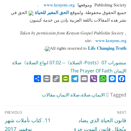
Publishing Society وموقعها
www.kenyons.org
.
(link is external)
الحق المغير للحياة
جميع الحقوق محفوظة. ولموقع
الحق في
نشر هذه المقالات باللغة العربية بإذن من خدمة كينيون.
Taken by permission from Kenyon Gospel Publishin Society ,
(link is external)
site:
www.kenyons.org
.
Life Changing Truth
All rights reserved to
منشورات Posts
07- الصلاة
》
》
-- 07.02 انواع الصلاة
》
صلاة
الإيمان The Prayer Of Faith
Share
Print
PrintFriendly
Copy
Telegram
Email
WhatsApp
Viber
Messenger
Facebook
Link
Tagged
الايمان
،
صلاة
،
صلاة الايمان
،
مقالات
تصفّح
PREVIOUS
NEXT
المقالات
Previous
Next
قانون الحياة الذي يضاد
11. كتاب تأملات شهر
post:
post:
ويُحوَّل قانون الموت جزء
نوفمبر 2017