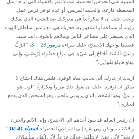
المبنية علي الحواس الخمسة. انت لا تهتز بالأشياء التي تراها- مثل
المحفظة فارغة، والجسد المريض، أو عدم توافر فرص عمل.
ويجب عليك ان لا تفكر أبداً في معركتك ضد الشيء الذي يمكنك
رؤيته أو سماعه أو الشعور به. فحربك هي مع رئيس سلطان الهواء
الذي يسيطر علي مشاعر الناس ويملاهم بالخوف. انت سيد.
فعندما يواجهك الاحتياج، عليك بقراءة
مزمور 23: 1-3
، ” الرَّبُّ
رَاعِيَّ فَلَسْتُ أَحْتَاجُ إِلَى شَيْءٍ. فِي مَرَاعٍ خَضْرَاءَ يُرْبِضُنِي، وَإِلَى
مِيَاهٍ هَادِئَةٍ يَقُودُنِي.”
اريدك ان تدرك، أني بجانب مياه الوفرة. فليس هناك احتياج لا
يمكن ان يُوفره. عليك ان تقول ذلك مراراً وتكراراً، “الرب هو
راعيَّ- وهو الشخص الذي يزودني بالخبز، وهو الشخص الذي يدفع
ايجاري.”
ان رئيس العالم قد يقود أحدهم الي الاحتياج، وإلى الألم والحزن
والاكتئاب. ولكن ربي يقود إلى المراعي الخضراء.
أشعياء 41 :10
”
لاَ تَخَفْ لأَنِّي مَعَكَ. لاَ تَتَلَفَّتْ حَوْلَكَ جَزَعاً، لأَنِّي إِلَهُكَ، سأُشَدِّدُكَ