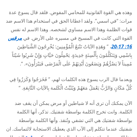
وهذه هي القوة القانونية للمحامي المفوض. فلقد قال يسوع عدة
مرات: “في اسمي”. ولقد اعطانا الحق في استخدام هذا الاسم ضد
قوات الظلمة وهذا الاسم مساوي لشخصه. وهذا الاسم له نفس
القوة التي كانت في المسيح في مسيره على الأرض. في
مرقس
16: 17-20
، ” وَهَذِهِ الآيَاتُ تَتْبَعُ الْمُؤْمِنِينَ: يُخْرِجُونَ الشَّيَاطِينَ
بِاسْمِي وَيَتَكَلَّمُونَ بِأَلْسِنَةٍ جَدِيدَةٍ. يَحْمِلُونَ حَيَّاتٍ وَإِنْ شَرِبُوا شَيْئاً
مُمِيتاً لاَ يَضُرُّهُمْ وَيَضَعُونَ أَيْدِيَهُمْ عَلَى الْمَرْضَى فَيَبْرَأُونَ». “.
وبعدما قال الرب يسوع هذه الكلمات لهم، ” فَخَرَجُوا وَكَرَزُوا فِي
كُلِّ مَكَانٍ وَالرَّبُّ يَعْمَلُ مَعَهُمْ وَيُثَبِّتُ الْكَلمة بِالآيَاتِ التَّابِعَةِ. “
الآن يمكنك أن ترى أنه لا شياطين أو مرض يمكن أن يقف ضد
الكلمة. وانت تخرج الكلمة بواسطة شفتيك. تذكر، أنها الكلمة
بواسطة شفتيك هي التي تشفي وتُنقذ. وأنها الكلمة بواسطة
شفتيك عندما تتكلم إلى الآب الذي يعطيك الاستجابة لالتماسك. ان