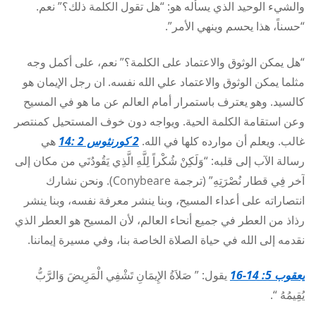
والشيء الوحيد الذي يسأله هو: “هل تقول الكلمة ذلك؟” نعم.
“حسناً، هذا يحسم وينهي الأمر”.
“هل يمكن الوثوق والاعتماد على الكلمة؟” نعم، على أكمل وجه
مثلما يمكن الوثوق والاعتماد علي الله نفسه. ان رجل الإيمان هو
كالسيد. وهو يعترف باستمرار أمام العالم عن ما هو في المسيح
وعن استقامة الكلمة الحية. ويواجه دون خوف المستحيل كمنتصر
غالب. ويعلم أن موارده كلها في الله.
2 كورنثوس 2 :14
هي
رسالة الآب إلى قلبه: “وَلَكِنْ شُكْراً لِلَّهِ الَّذِي يَقُودُنَي من مكان إلى
آخر فِي قطار نُصْرَتِهِ” (ترجمة
Conybeare
). ونحن نشارك
انتصاراته على أعداء المسيح، وبنا ينشر معرفة نفسه، وبنا ينشر
رذاذ من العطر في جميع أنحاء العالم، لأن المسيح هو العطر الذي
نقدمه إلى الله في حياة الصلاة الخاصة بنا، وفي مسيرة إيماننا.
يعقوب 5: 14-16
يقول: ” صَلاَةُ الإِيمَانِ تَشْفِي الْمَرِيضَ وَالرَّبُّ
يُقِيمُهُ “.