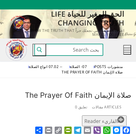
لتجاوز
الحق المغير للحياة LIFE
لى
CHANGING TRUTH
لمحتوى
اعرف الحقيقة التي تجعلك حراً KNOW THE TRUTH THAT
MAKES YOU FREE
البحث
عن:
منشورات POSTS
07- الصلاة
-- 07.02 انواع الصلاة
صلاة الإيمان THE PRAYER OF FAITH
صلاة الإيمان The Prayer Of Faith
ARTICLES مقالات
تعليق 0
القاريء Reader
Share
Print
PrintFriendly
Copy
Telegram
Email
WhatsApp
Viber
Messenger
Facebook