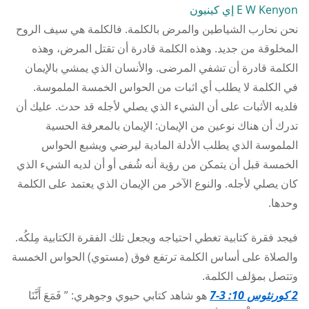
Link
E W Kenyon إي كينيون
نحن نحارب الشياطين والمرض بالكلمة. فالكلمة هي سيف الروح
المخلوقة من جديد. وهذه الكلمة قادرة أن تقتل المرض، وهذه
الكلمة قادرة أن تشفي المرضى. والأنسان الذي يمشي بالإيمان
في الكلمة لا يطلب أي اثبات من الحواس الخمسة الملموسة.
فلديه الأثبات على أن الشيء الذي يصلي لأجله قد حدث. عليك أن
تدرك أن هناك نوعين من الإيمان: الإيمان بالمعرفة الحسية
الملموسة الذي يطلب الأدلة المادية ليرضي ويشبع الحواس
الخمسة قبل أن يتمكن من رؤية أنه شُفى أو أن لديه الشيء الذي
كان يصلي لأجله. والنوع الآخر من الإيمان الذي يعتمد على الكلمة
وحدها.
فيجد فقرة كتابية تغطي احتياجه ويجعل تلك الفقرة الكتابية مِلكُه.
والصلاة على أساس الكلمة ترتفع فوق (مستوي) الحواس الخمسة
وتتصل بمؤلف الكلمة.
2 كورنثوس 10: 3-7
هو شاهد كتابي حيوي وجوهري: ” فَمَعَ أَنَّنَا