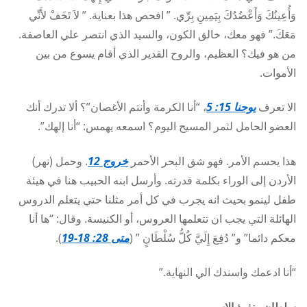
وَأُعِينُكَ وَأَعْضُدُكَ بِيَمِينِ بِرِّي. ” افحص هذا بعناية. ” لاَ تَخَفْ لأَنِّي
مَعَكَ.” فهو معك، خالق الكون، والسيد الذي انتصر علي العاصفة.
من هو فيك؟ العظيم، والروح القدير الذي أقام يسوع من بين
الأموات.
الا تعرف
يوحنا 15: 5
، “أنا الكرمة وأنتم الأغصان”؟ ألا تدرك أنك
العضو الحامل لثمر المسيح اليوم؟ اسمعه يهمس: “أنا إلهك”.
هذا يحسم الأمر. فهو شق البحر الأحمر
خروج 12
. وحمل (نهر)
الأردن إلى الوراء بكلمة قدرته. وأرسل ابنه الحبيب هنا في هيئة
طفل لينمو بحيث انه يجرب في كل أمر مثلنا حتي يتعلم الدروس
الهائلة التي يجب ان تتعلمها العروس، أو الكنيسة. وقال: “ها أنا
معكم دائما” و” دُفِعَ إِلَيَّ كُلُّ سُلْطَانٍ ” (
متى 28: 18-19
).
“أنا ادعمك واسندك الي النهاية.”