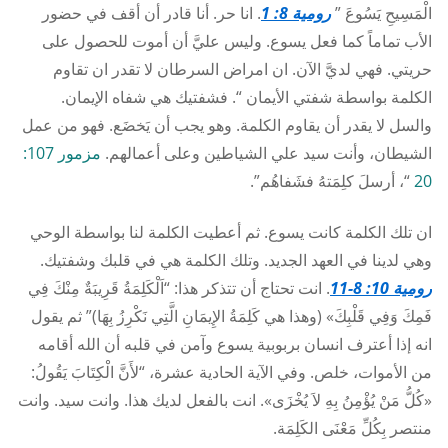
الْمَسِيحِ يَسُوعَ ”
رومية 8: 1
. انا حر. أنا قادر أن أقف في حضور
الأب تماماً كما فعل يسوع. وليس عليَّ أن أموت للحصول على
حريتي. فهي لديَّ الآن. ان امراض السرطان لا تقدر ان تقاوم
الكلمة بواسطة شفتي الأيمان “. فشفتيك هي شفاه الإيمان.
والسل لا يقدر أن يقاوم الكلمة. وهو يجب أن يَخضَع. فهو من عمل
الشيطان، وأنت سيد علي الشياطين وعلى أعمالهم.
مزمور 107:
20
“، أرسلَ كلِمَتهُ فشَفاهُم”.
ان تلك الكلمة كانت يسوع. ثم أعطيت الكلمة لنا بواسطة الوحي
وهي لدينا في العهد الجديد. وتلك الكلمة هي في قلبك وشفتيك.
رومية 10: 8-11
. انت تحتاج أن تتذكر هذا: “اَلْكَلِمَةُ قَرِيبَةٌ مِنْكَ فِي
فَمِكَ وَفِي قَلْبِكَ» (وهذا هي كَلِمَةُ الإِيمَانِ الَّتِي نَكْرِزُ بِهَا)” ثم يقول
انه إذا أعترف انسان بربوبية يسوع وآمن في قلبه أن الله أقامه
من الأموات، خلص. وفي الآية الحادية عشرة، “لأَنَّ الْكِتَابَ يَقُولُ:
«كُلُّ مَنْ يُؤْمِنُ بِهِ لاَ يُخْزَى». انت بالفعل لديك هذا. وانت سيد. وانت
منتصر بِكُلِّ مَعْنَى الكَلِمَة.