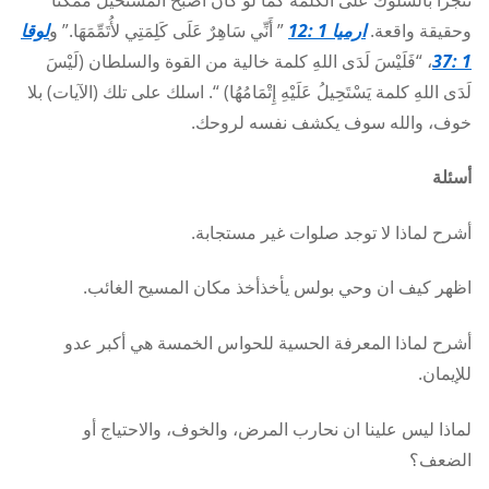
وحقيقة واقعة.
ارميا 1 :12
” أَنِّي سَاهِرٌ عَلَى كَلِمَتِي لأُتَمِّمَهَا.” و
لوقا
1 :37
، “فَلَيْسَ لَدَى اللهِ كلمة خالية من القوة والسلطان (لَيْسَ
لَدَى اللهِ كلمة يَسْتَحِيلُ عَلَيْهِ إِتْمَامُهُا) “. اسلك على تلك (الآيات) بلا
خوف، والله سوف يكشف نفسه لروحك.
أسئلة
أشرح لماذا لا توجد صلوات غير مستجابة.
اظهر كيف ان وحي بولس يأخذأخذ مكان المسيح الغائب.
أشرح لماذا المعرفة الحسية للحواس الخمسة هي أكبر عدو
للإيمان.
لماذا ليس علينا ان نحارب المرض، والخوف، والاحتياج أو
الضعف؟