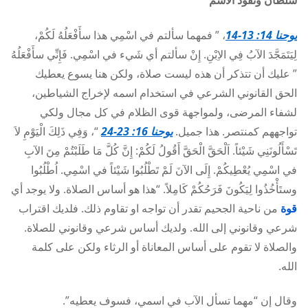
سلطان ونفوذ الاسم
يوحنا 14: 13-14
، ” فمهما سألتم في اسْمِي هذا سأَفْعَلُهُ لَكُمْ،
لِيَتَمَجَّدَ الآبُ فِي الاِبْنِ. إِنْ سألتم أي شَيء في اسْمِي. فَإِنِّي سأَفْعَلُهُ
” عليك أن تتذكر أن هذه ليست صلاة، ولكن هنا يسوع يعطيك
الحق القانوني الشرعي في استخدام اسمه لإخراج الشياطين،
لشفاء المرضى، ولمواجهة قوى الظلام في كل مجال ولكي
تواجههم كمنتصر. هذا جميل.
يوحنا 16: 23-24
“، وَفِي ذَلِكَ الْيَوْمِ لاَ
تَسْأَلُونَنِي شَيْئاً. اَلْحَقَّ الْحَقَّ أَقُولُ لَكُمْ: إِنَّ كُلَّ مَا طَلَبْتُمْ مِنَ الآبِ
في اسْمِي يُعْطِيكُمْ. إِلَى الآنَ لَمْ تَطْلُبُوا شَيْئاً في اسْمِي. اُطْلُبُوا
وستَأْخُذُوا لِيَكُونَ فَرَحُكُمْ كَامِلاً. “هذا هو أساس الصلاة. ولا يوجد أي
قوة
من ناحية الجحيم تقدر أن تواجه او تقاوم ذلك. فلديك اقتراب
شرعي وقانوني إلى الله. ولديك أساس شرعي وقانوني للصلاة.
والصلاة لا تقوم على أساس المعاناة أو الرثاء ولكن على كلمة
الله.
وقال إن “مهما تسأل الآب في اسمي، فسوف يعطيه”.