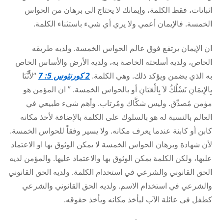
اثباتات، فقط الكلمة، وإيمانك لا يحتاج الى برهان من الحواس
الخمسة. فالإيمان أعمي ولا يري أي شيء باستثناء الكلمة.
ان الإيمان يرتفع فوق عالم الحواس الخمسة. ولديه طريقه
الخاص، ولديه أسلحته الخاصة به، ولديه الأرض والأساس الخاص
به الذي يضمن ويؤكد ذلك. وهي الكلمة.
2 كورنثوس 5: 7
“لأَنَّنَا
بِالإِيمَانِ نَسْلُكُ لاَ بِالْعَيَانِ أو بالحواس الخمسة. ” ان المؤمن هو
مؤمن مُصدِّق. وليس شكَّاك ومُرتاب. وأهم شيء طبيعي في
العالم بالنسبة له هو بالسلوك على الكلمة بالإضافة لأخذ مكانه
كابن أو كابنة عندما يعرف مكانه. ولا يسير وفقاً للحواس الخمسة.
لأن شهادة وبرهان الحواس الخمسة لا يمكن الوثوق بها او الاعتماد
عليها، ولكن الكلمة يمكن الوثوق بها والاعتماد عليها. والمؤمن لديه
الحق القانوني والشرعي في استخدام الكلمة. ولديه الحق القانوني
والشرعي في استخدام الاسم. ولديه الحق القانوني والشرعي
كطفل في عائلة الآب ليأخذ مكانه ويأخذ حقوقه.