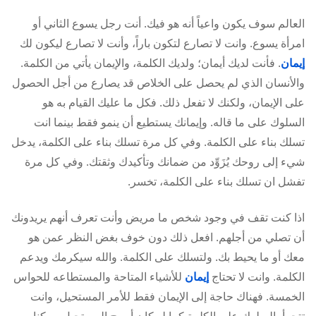
العالم سوف يكون واعياً أنه هو فيك. أنت رجل يسوع الثاني أو
امرأة يسوع. وانت لا تصارع لتكون باراً، وأنت لا تصارع ليكون لك
إيمان
. فأنت لديك أيمان؛ ولديك الكلمة، والإيمان يأتي من الكلمة.
والأنسان الذي لم يحصل على الخلاص قد يصارع من أجل الحصول
على الإيمان، ولكنك لا تفعل ذلك. فكل ما عليك القيام به هو
السلوك على ما قاله. وإيمانك يستطيع أن ينمو فقط بينما انت
تسلك بناء على الكلمة. وفي كل مرة تسلك بناء على الكلمة، يدخل
شيء إلى روحك يُزَوِّد من ضمانك وتأكيدك وثقتك. وفي كل مرة
تفشل ان تسلك بناء على الكلمة، تخسر.
اذا كنت تقف في وجود شخص ما مريض وأنت تعرف أنهم يريدونك
أن تصلي من أجلهم. افعل ذلك دون خوف بغض النظر عمن هو
معك أو ما يحيط بك. ولتسلك على الكلمة. والله سيكرمك ويدعم
الكلمة. وانت لا تحتاج
إيمان
للأشياء المتاحة والمستطاعه للحواس
الخمسة. فهناك حاجة إلى الإيمان فقط للأمر المستحيل، وانت
تتجرأ بالسلوك على الكلمة كما لو كان أصبح المستحيل ممكنا