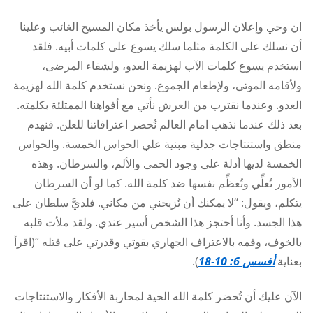
ان وحي وإعلان الرسول بولس يأخذ مكان المسيح الغائب وعلينا
أن نسلك على الكلمة مثلما سلك يسوع على كلمات أبيه. فلقد
استخدم يسوع كلمات الآب لهزيمة العدو، ولشفاء المرضى،
ولأقامه الموتى، ولإطعام الجموع. ونحن نستخدم كلمة الله لهزيمة
العدو. وعندما نقترب من العرش نأتي مع أفواهنا الممتلئة بكلمته.
بعد ذلك عندما نذهب امام العالم نُحضر اعترافاتنا للعلن. فنهدم
منطق واستنتاجات جدلية مبنية علي الحواس الخمسة. والحواس
الخمسة لديها أدلة على وجود الحمى والألم، والسرطان. وهذه
الأمور تُعلِّي وتُعظِّم نفسها ضد كلمة الله. كما لو أن السرطان
يتكلم، ويقول: “لا يمكنك أن تُزيحني من مكاني. فلديَّ سلطان على
هذا الجسد. وأنا أحتجز هذا الشخص أسير عندي. ولقد ملأت قلبه
بالخوف، وفمه بالاعتراف الجهاري بقوتي وقدرتي على قتله “(اقرأ
بعناية
أفسس 6: 10-18
).
الآن عليك أن تُحضر كلمة الله الحية لمحاربة الأفكار والاستنتاجات