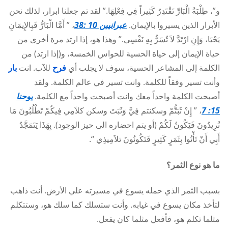
و”، طِلْبَةُ الْبَارِّ تَقْتَدِرُ كَثِيراً فِي فِعْلِهَا.” لقد تم جعلنا ابرار، لذلك نحن
الأبرار الذين يسيروا بالإيمان.
عبرانيين 10 :38
، ” أَمَّا الْبَارُّ فَبِالإِيمَانِ
يَحْيَا، وَإِنِ ارْتَدَّ لاَ تُسَرُّ بِهِ نَفْسِي.” وهذا هو، إذا ارتد مرة أخرى من
حياة الإيمان إلى حياة الحسية للحواس الخمسة، و(إذا ارتد) من
الكلمة إلى المشاعر الحسية، سوف لا يجلب أي
فرح
للآب. انت
بار
وأنت تسير وفقاً للكلمة. وانت تسير في عالم الكلمة. ولقد
أصبحت الكلمة واحداً معك وانت أصبحت واحداً مع الكلمة.
يوحنا
15: 7
، ” إِنْ ثَبَتُّمْ وسكنتم فِيَّ وَثَبَتَ وسكن كلاَمِي فِيكُمْ تَطْلُبُونَ مَا
تُرِيدُونَ فَيَكُونُ لَكُمْ (أو يتم احضاره الى حيز الوجود). بِهَذَا يَتَمَجَّدُ
أَبِي أَنْ تَأْتُوا بِثَمَرٍ كَثِيرٍ فَتَكُونُونَ تلاَمِيذِي “.
ما هو نوع الثمر؟
بسبب الثمر الذي حمله يسوع في مسيرته علي الأرض. أنت ذاهب
لتأخذ مكان يسوع في غيابه. وأنت ستسلك كما سلك هو، وستتكلم
مثلما تكلم هو، فأفعل مثلما كان يفعل.