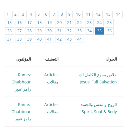
1
2
3
4
5
6
7
8
9
10
11
12
13
14
15
16
17
18
19
20
21
22
23
24
25
26
27
28
29
30
31
32
33
34
35
36
37
38
39
40
41
42
43
44
العنوان
التصنيف
المؤلفون
خلاص يسوع الكامل لك
Articles
Ramez
Jesus’ Full Salvation
مقالات
Ghabbour
رامز غبور
الروح والنفس والجسد
Articles
Ramez
Spirit, Soul & Body
مقالات
Ghabbour
رامز غبور