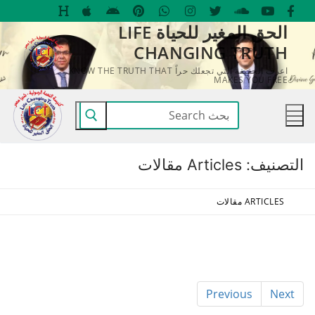
لتجاوز
الحق المغير للحياة LIFE
لى
CHANGING TRUTH
لمحتوى
اعرف الحقيقة التي تجعلك حراً KNOW THE TRUTH THAT
MAKES YOU FREE
البحث
عن:
التصنيف:
Articles مقالات
ARTICLES مقالات
Previous
Next