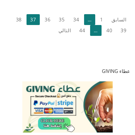
تعدد
السابق
1
…
34
35
36
37
38
صفحات
39
40
…
44
التالي
المقالات
عطاء GIVING