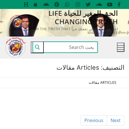
لتجاوز
الحق المغير للحياة LIFE
لى
CHANGING TRUTH
لمحتوى
اعرف الحقيقة التي تجعلك حراً KNOW THE TRUTH THAT
MAKES YOU FREE
البحث
عن:
التصنيف:
Articles مقالات
ARTICLES مقالات
Previous
Next