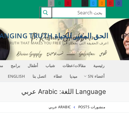
لتجاوز
البحث
لى
عن:
لمحتوى
الحق المغير للحياة LIFE CHANGING TRUTH
اعرف الحقيقة التي تجعلك حراً KNOW THE TRUTH THAT MAKES YOU FREE
رئيسية
مقالات/عظات
شباب
أطفال
برامج
مد
أعضاء SN
ميديا
عطاء
اتصل بنا
ENGLISH
Language اللغة:
Arabic عربي
منشورات POSTS
ARABIC عربي