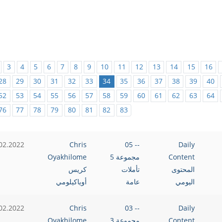
3
4
5
6
7
8
9
10
11
12
13
14
15
16
28
29
30
31
32
33
34
35
36
37
38
39
40
52
53
54
55
56
57
58
59
60
61
62
63
64
76
77
78
79
80
81
82
83
02.2022
Chris
-- 05
Daily
Content
مجموعة 5
Oyakhilome
المحتوى
تأملات
كريس
اليومي
عامة
أوياكيلومي
02.2022
Chris
-- 03
Daily
Content
مجموعة 3
Oyakhilome