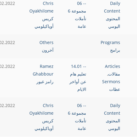
02.2022
Chris
-- 06
Daily
Content
مجموعة 6
Oyakhilome
المحتوى
تأملات
كريس
اليومي
عامة
أوياكيلومي
02.2022
Others
Programs
برامج
آخرون
02.2022
Ramez
-- 14.01
Articles
مقالات
,
تعليم هام
Ghabbour
Sermons
عن أواخر
رامز غبور
عظات
الايام
02.2022
Chris
-- 06
Daily
Content
مجموعة 6
Oyakhilome
المحتوى
تأملات
كريس
اليومي
عامة
أوياكيلومي