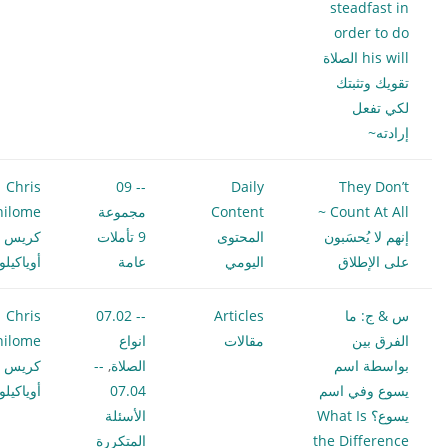
steadfast in
order to do
his will الصلاة
تقويك وتثبتك
لكي تفعل
إرادته~
Chris
-- 09
Daily
They Don’t
Count At All ~
Content
مجموعة
hilome
إنهم لا يُحسَبون
المحتوى
9 تأملات
كريس
على الإطلاق
اليومي
عامة
أوياكيل
س & ج: ما
Articles
-- 07.02
Chris
الفرق بين
مقالات
انواع
hilome
بواسطة اسم
الصلاة
,
--
كريس
يسوع وفي اسم
07.04
أوياكيل
يسوع؟ What Is
الأسئلة
the Difference
المتكررة