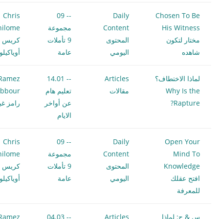
Chris
-- 09
Daily
Chosen To Be
His Witness
Content
مجموعة
hilome
مختار لتكون
المحتوى
9 تأملات
كريس
شاهده
اليومي
عامة
أوياكيل
لماذا الاختطاف؟
Articles
-- 14.01
Ramez
Why Is the
مقالات
تعليم هام
bbour
Rapture?
عن أواخر
رامز غب
الايام
Chris
-- 09
Daily
Open Your
Mind To
Content
مجموعة
hilome
Knowledge
المحتوى
9 تأملات
كريس
افتح عقلك
اليومي
عامة
أوياكيل
للمعرفة
س & ج: لماذا
Articles
-- 04.03
Ramez