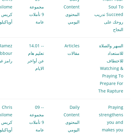
Soul To
Content
مجموعة
hilome
Succeed تدريب
المحتوى
9 تأملات
كريس
روحك على
اليومي
عامة
أوياكيل
النجاح
السهر والصلاة
Articles
-- 14.01
Ramez
للاستعداد
مقالات
تعليم هام
bbour
للاختطاف
عن أواخر
رامز غب
Watching &
الايام
Praying To
Prepare For
The Rapture
Chris
-- 09
Daily
Praying
strengthens
Content
مجموعة
hilome
you and
المحتوى
9 تأملات
كريس
makes you
اليومي
عامة
أوياكيل