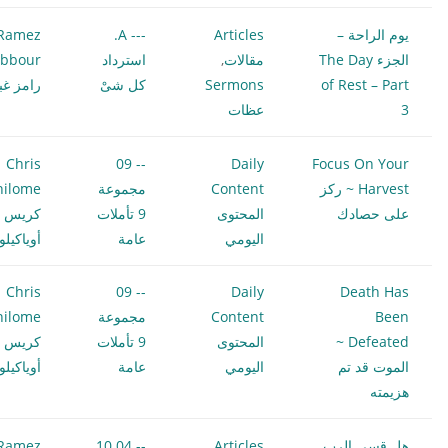
يوم الراحة –
Articles
--- A.
Ramez
الجزء The Day
مقالات
,
استرداد
bbour
of Rest – Part
Sermons
كل شىْ
رامز غب
3
عظات
Chris
-- 09
Daily
Focus On Your
Harvest ~ ركز
Content
مجموعة
hilome
على حصادك
المحتوى
9 تأملات
كريس
اليومي
عامة
أوياكيل
Chris
-- 09
Daily
Death Has
Been
Content
مجموعة
hilome
Defeated ~
المحتوى
9 تأملات
كريس
الموت قد تم
اليومي
عامة
أوياكيل
هزيمته
هل قسى الرب
Articles
-- 10.04
Ramez