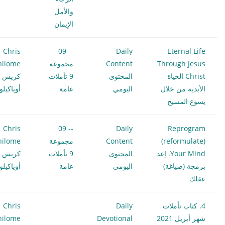
والأمل
الإيمان
Chris
-- 09
Daily
Eternal Life
Through Jesus
Content
مجموعة
hilome
Christ الحياة
المحتوى
9 تأملات
كريس
الأبدية من خلال
اليومي
عامة
أوياكيل
يسوع المسيح
Chris
-- 09
Daily
Reprogram
(reformulate)
Content
مجموعة
hilome
Your Mind. إعد
المحتوى
9 تأملات
كريس
برمجة (صياغة)
اليومي
عامة
أوياكيل
عقلك
4. كتاب تأملات
Daily
Chris
شهر أبريل 2021
Devotional
hilome