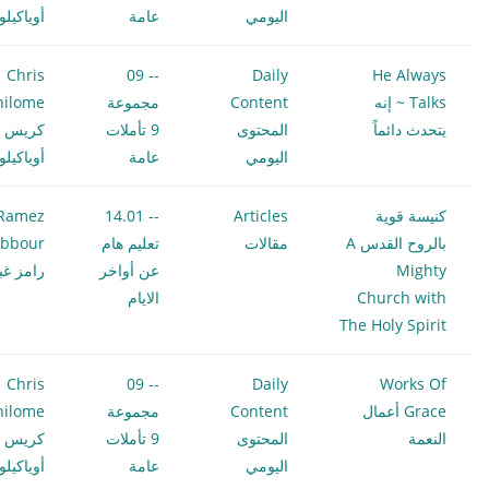
اليومي
عامة
أوياكيل
Chris
-- 09
Daily
He Always
Talks ~ إنه
Content
مجموعة
hilome
يتحدث دائماً
المحتوى
9 تأملات
كريس
اليومي
عامة
أوياكيل
كنيسة قوية
Articles
-- 14.01
Ramez
بالروح القدس A
مقالات
تعليم هام
bbour
Mighty
عن أواخر
رامز غب
Church with
الايام
The Holy Spirit
Chris
-- 09
Daily
Works Of
Grace أعمال
Content
مجموعة
hilome
النعمة
المحتوى
9 تأملات
كريس
اليومي
عامة
أوياكيل