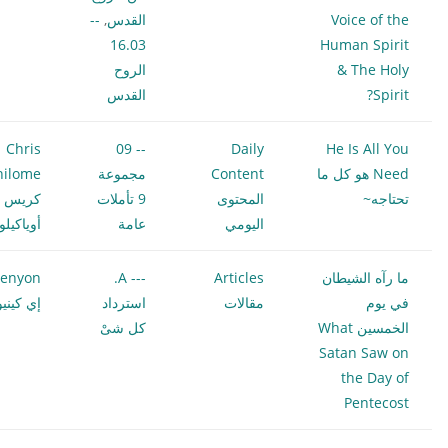
Voice of the
القدس
,
--
16.03
Human Spirit
& The Holy
الروح
Spirit?
القدس
Chris
-- 09
Daily
He Is All You
Need هو كل ما
Content
مجموعة
hilome
تحتاجه~
المحتوى
9 تأملات
كريس
اليومي
عامة
أوياكيل
ما رآه الشيطان
Articles
--- A.
Kenyon
في يوم
مقالات
استرداد
إي كيني
الخمسين What
كل شىْ
Satan Saw on
the Day of
Pentecost