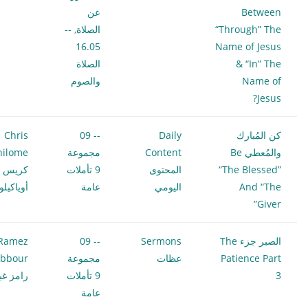
Between
عن
“Through” The
الصلاة
,
--
16.05
Name of Jesus
& “In” The
الصلاة
Name of
والصوم
Jesus?
كن المُبارك
Daily
-- 09
Chris
والمُعطي Be
Content
مجموعة
hilome
“The Blessed”
المحتوى
9 تأملات
كريس
And “The
اليومي
عامة
أوياكيل
Giver”
الصبر جزء The
Sermons
-- 09
Ramez
Patience Part
عظات
مجموعة
bbour
3
9 تأملات
رامز غب
عامة