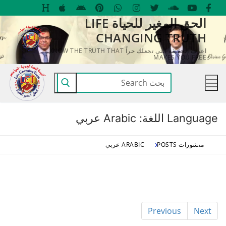
لتجاوز
الحق المغير للحياة LIFE
لى
CHANGING TRUTH
لمحتوى
اعرف الحقيقة التي تجعلك حراً KNOW THE TRUTH THAT
MAKES YOU FREE
البحث
عن:
Language اللغة:
Arabic عربي
منشورات POSTS
ARABIC عربي
Previous
Next