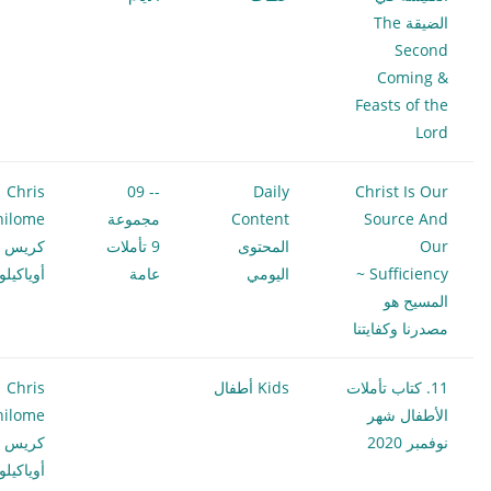
الضيقة The
Second
Coming &
Feasts of the
Lord
Chris
-- 09
Daily
Christ Is Our
Source And
Content
مجموعة
hilome
Our
المحتوى
9 تأملات
كريس
Sufficiency ~
اليومي
عامة
أوياكيل
المسيح هو
مصدرنا وكفايتنا
11. كتاب تأملات
Kids أطفال
Chris
الأطفال شهر
hilome
نوفمبر 2020
كريس
أوياكيل