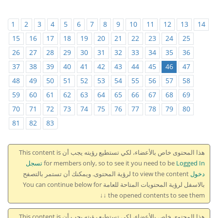
1
2
3
4
5
6
7
8
9
10
11
12
13
14
15
16
17
18
19
20
21
22
23
24
25
26
27
28
29
30
31
32
33
34
35
36
37
38
39
40
41
42
43
44
45
46
47
48
49
50
51
52
53
54
55
56
57
58
59
60
61
62
63
64
65
66
67
68
69
70
71
72
73
74
75
76
77
78
79
80
81
82
83
هذا المحتوى خاص بالأعضاء، لكي تستطيع رؤيته يجب أن This content is
for members only, so to see it you need to be
Logged In تسجل
دخول
to view the content لرؤية المحتوى. ويمكنك أن تستمر بالتصفح
بالاسفل لرؤية المحتويات المتاحة للعامة You can continue below for
the opened contents to see them ↓↓
هذا المحتوى خاص بالأعضاء، لكي تستطيع رؤيته يجب أن This content is