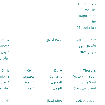
The Church
for The
Rapture or
The
Tribulation?
2. كتاب تأملات
Kids أطفال
Chris
الأطفال شهر
hilome
فبراير 2021
كريس
أوياكيل
Chris
-- 09
Daily
There Is
Victory In Your
Content
مجموعة
hilome
Soul هناك
المحتوى
9 تأملات
كريس
انتصار في روحك
اليومي
عامة
أوياكيل
1. كتاب تأملات
Kids أطفال
Chris