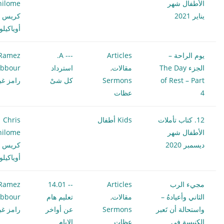
الأطفال شهر
hilome
يناير 2021
كريس
أوياكيل
يوم الراحة –
Articles
--- A.
Ramez
الجزء The Day
مقالات
,
استرداد
bbour
of Rest – Part
Sermons
كل شىْ
رامز غب
4
عظات
12. كتاب تأملات
Kids أطفال
Chris
الأطفال شهر
hilome
ديسمبر 2020
كريس
أوياكيل
مجيء الرب
Articles
-- 14.01
Ramez
الثاني وأعيادهُ –
مقالات
,
تعليم هام
bbour
واستحالة أن تَعبر
Sermons
عن أواخر
رامز غب
الكنيسة في
عظات
الايام