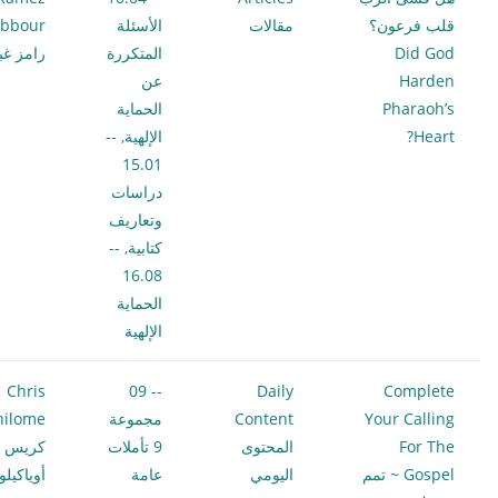
قلب فرعون؟
مقالات
الأسئلة
bbour
Did God
المتكررة
رامز غب
Harden
عن
Pharaoh’s
الحماية
Heart?
الإلهية
,
--
15.01
دراسات
وتعاريف
كتابية
,
--
16.08
الحماية
الإلهية
Chris
-- 09
Daily
Complete
Your Calling
Content
مجموعة
hilome
For The
المحتوى
9 تأملات
كريس
Gospel ~ تمم
اليومي
عامة
أوياكيل