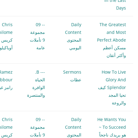
in the Last
Days
Chris
-- 09
Daily
The Greatest
and Most
Content
مجموعة
hilome
Perfect Abode
المحتوى
9 تأملات
كريس
مسكن أعظم
اليومي
عامة
أوياكيل
وأكثر أتقان
Ramez
--- B.
Sermons
How To Live
Glory And
عظات
الحياة
bbour
Splendor كيف
الوافرة
رامز غب
تحيا المجد
والمنتصرة
والروعة
Chris
-- 09
Daily
He Wants You
To Succeed ~
Content
مجموعة
hilome
هو يريدك ناجحاً
المحتوى
9 تأملات
كريس