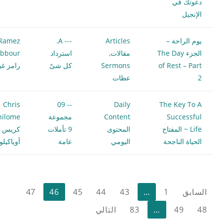
دعوتك في
الإنجيل
يوم الراحة –
Articles
--- A.
Ramez
الجزء The Day
مقالات
,
استرداد
bbour
of Rest – Part
Sermons
كل شىْ
رامز غب
2
عظات
Chris
-- 09
Daily
The Key To A
Successful
Content
مجموعة
hilome
Life ~ المفتاح
المحتوى
9 تأملات
كريس
الحياة الناجحة
اليومي
عامة
أوياكيل
تعدد
السابق
1
…
43
44
45
46
47
صفحات
48
49
…
83
التالي
المقالات