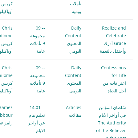
تأملات
كريس
يومية
أوياكيل
Chris
-- 09
Daily
Realize and
Celebrate
Content
مجموعة
hilome
Grace أدرك
المحتوى
9 تأملات
كريس
وأحتفل بالنعمة
اليومي
عامة
أوياكيل
Chris
-- 09
Daily
Confessions
for Life
Content
مجموعة
hilome
اعترافات من
المحتوى
9 تأملات
كريس
أجل الحياة
اليومي
عامة
أوياكيل
سُلطان المؤمن
Articles
-- 14.01
Ramez
في أواخر الأيام
مقالات
تعليم هام
bbour
The Authority
عن أواخر
رامز غب
of the Believer
الايام