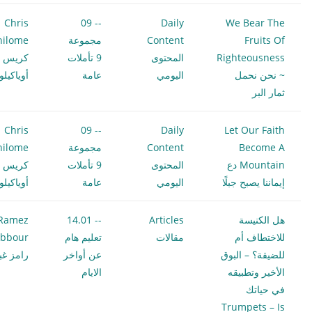
Chris
-- 09
Daily
We Bear The
Fruits Of
Content
مجموعة
hilome
Righteousness
المحتوى
9 تأملات
كريس
~ نحن نحمل
اليومي
عامة
أوياكيل
ثمار البر
Chris
-- 09
Daily
Let Our Faith
Become A
Content
مجموعة
hilome
Mountain دع
المحتوى
9 تأملات
كريس
إيماننا يصبح جبلًا
اليومي
عامة
أوياكيل
هل الكنيسة
Articles
-- 14.01
Ramez
للاختطاف أم
مقالات
تعليم هام
bbour
للضيقة؟ – البوق
عن أواخر
رامز غب
الأخير وتطبيقه
الايام
في حياتك
Trumpets – Is