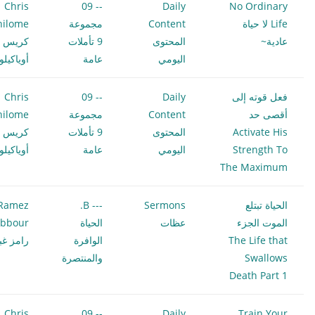
Chris
-- 09
Daily
No Ordinary
Life لا حياة
Content
مجموعة
hilome
عادية~
المحتوى
9 تأملات
كريس
اليومي
عامة
أوياكيل
فعل قوته إلى
Daily
-- 09
Chris
أقصى حد
Content
مجموعة
hilome
Activate His
المحتوى
9 تأملات
كريس
Strength To
اليومي
عامة
أوياكيل
The Maximum
الحياة تبتلع
Sermons
--- B.
Ramez
الموت الجزء
عظات
الحياة
bbour
The Life that
الوافرة
رامز غب
Swallows
والمنتصرة
Death Part 1
Chris
-- 09
Daily
Train Your