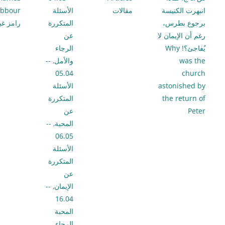
انبهرت الكنيسة
مقالات
الأسئلة
bbour
برجوع بطرس،
المتكررة
رامز غب
رغم أن الإيمان لا
عن
يُفاجئ؟! Why
الرجاء
was the
والأمل
,
--
05.04
church
astonished by
الأسئلة
the return of
المتكررة
Peter
عن
المحبة
,
--
06.05
الأسئلة
المتكررة
عن
الإيمان
,
--
16.04
المحبة
الرجاء