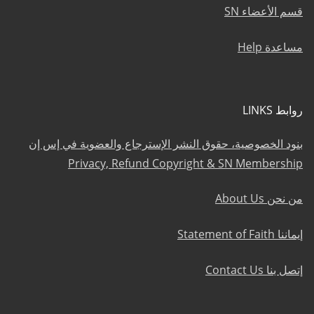
قسم الأعضاء SN
مساعدة Help
روابط LINKS
بنود الخصوصية، حقوق النشر الإسترجاع والعضوية في إس إن
Privacy, Refund Copyright & SN Membership
من نحن About Us
إيماننا Statement of Faith
إتصل بنا Contact Us