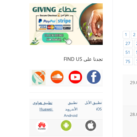
1
2
27
51
تجدنا على FIND US
75
29.
تطبيق الأبل
تطبيق
تطبيق هواوي
iOS
الأندرويد
Huawei
28.
Android