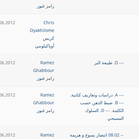
رامز غبور
06.2012
Chris
Oyakhilome
كريس
أوياكيلومي
--- D. طبيعة البر
Ramez
06.2012
Ghabbour
رامز غبور
--- A. دراسات وتعاريف كتابية
,
Ramez
06.2012
--- B. ضبط الذهن حسب
Ghabbour
الكلمة
,
--- D. السلوك
رامز غبور
المسيحي
-- 08.02 انتصار يسوع و هزيمة
Ramez
06.2012