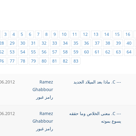
3
4
5
6
7
8
9
10
11
12
13
14
15
16
28
29
30
31
32
33
34
35
36
37
38
39
40
52
53
54
55
56
57
58
59
60
61
62
63
64
76
77
78
79
80
81
82
83
--- C. ماذا بعد الميلاد الجديد
Ramez
06.2012
Ghabbour
رامز غبور
--- C. معنى الخلاص وما حققه
Ramez
06.2012
يسوع بموته
Ghabbour
رامز غبور