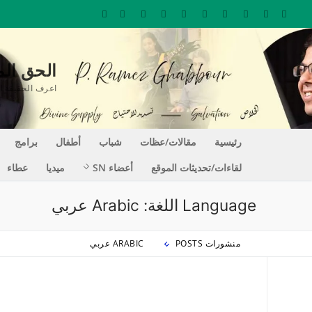
لتجاوز
لى
لمحتوى
الحق المغير للحيا
اعرف الحقيقة التي تجعلك حراً REE
رئيسية
مقالات/عظات
شباب
أطفال
برامج
لقاءات/تحديثات الموقع
أعضاء SN
ميديا
عطاء
Language اللغة:
Arabic عربي
منشورات POSTS
ARABIC عربي