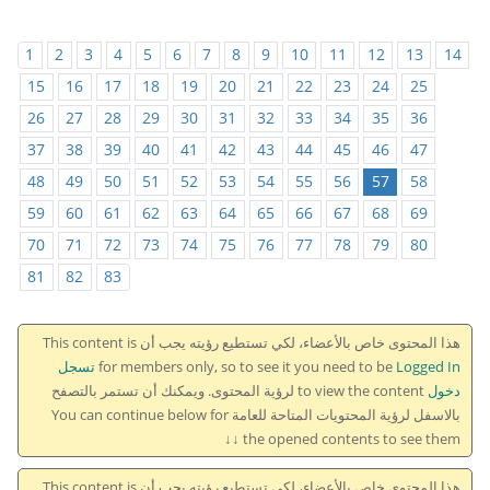
1
2
3
4
5
6
7
8
9
10
11
12
13
14
15
16
17
18
19
20
21
22
23
24
25
26
27
28
29
30
31
32
33
34
35
36
37
38
39
40
41
42
43
44
45
46
47
48
49
50
51
52
53
54
55
56
57
58
59
60
61
62
63
64
65
66
67
68
69
70
71
72
73
74
75
76
77
78
79
80
81
82
83
هذا المحتوى خاص بالأعضاء، لكي تستطيع رؤيته يجب أن This content is
for members only, so to see it you need to be
Logged In تسجل
دخول
to view the content لرؤية المحتوى. ويمكنك أن تستمر بالتصفح
بالاسفل لرؤية المحتويات المتاحة للعامة You can continue below for
the opened contents to see them ↓↓
هذا المحتوى خاص بالأعضاء، لكي تستطيع رؤيته يجب أن This content is