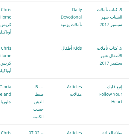
9. كتاب تأملات
Daily
Chris
الشباب شهر
Devotional
ilome
سبتمبر 2017
تأملات يومية
كريس
أوياكيل
9. كتاب تأملات
Kids أطفال
Chris
الأطفال شهر
ilome
سبتمبر 2017
كريس
أوياكيل
إتبع قلبك
Articles
--- B.
Gloria
Follow Your
مقالات
ضبط
eland
Heart
الذهن
جلوريا 
حسب
الكلمة
صلاة العبادة,
Articles
-- 07.02
Chris