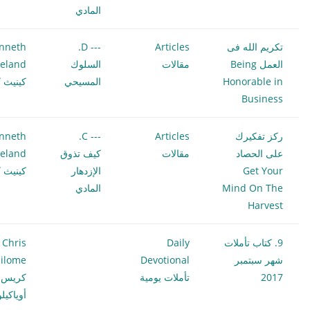
المادي
تكريم الله فى
Articles
--- D.
nneth
العمل Being
مقالات
السلوك
eland
Honorable in
المسيحي
كينيث ك
Business
ركز تفكيرك
Articles
--- C.
nneth
على الحصاد
مقالات
كيف تذوق
eland
Get Your
الإزدهار
كينيث ك
Mind On The
المادي
Harvest
9. كتاب تأملات
Daily
Chris
شهر سبتمبر
Devotional
ilome
2017
تأملات يومية
كريس
أوياكيل