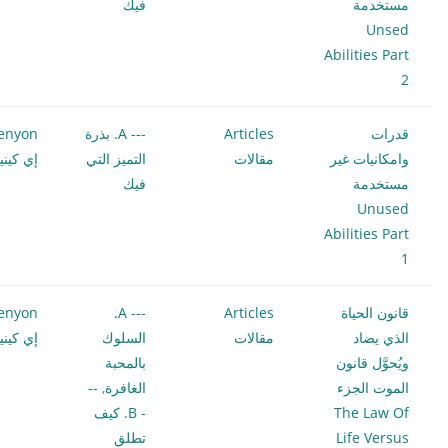
مستخدمة
فيك
Unsed
Abilities Part
2
قدرات
Articles
--- A. بذرة
enyon
وامكانيات غير
مقالات
التميز التي
إي كيني
مستخدمة
فيك
Unused
Abilities Part
1
قانون الحياة
Articles
--- A.
enyon
الذي يضاد
مقالات
السلوك
إي كيني
ويُحوَّل قانون
بالمحبة
الموت الجزء
الغافرة
,
--
The Law Of
- B. كيف
Life Versus
تطلق