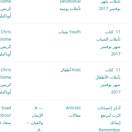
تأملات شهر
Devotional
ilome
نوفمبر 2017
تأملات يومية
كريس
أوياكيل
11. كتاب
Youth شباب
Chris
تأملات الشباب
ilome
شهر نوفمبر
كريس
2017
أوياكيل
11. كتاب
Kids أطفال
Chris
تأملات الأطفال
ilome
شهر نوفمبر
كريس
2017
أوياكيل
أذكر إحسانات
Articles
--- A.
Soad
الرب ليرتفع
مقالات
الإيمان
bbour
إيمانك
والعيان
,
--
سعاد غ
- A.
Remember