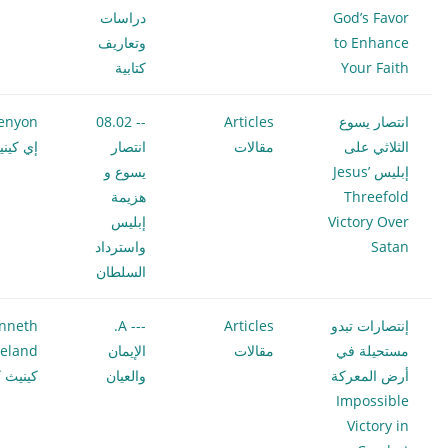
God’s Favor
دراسات
to Enhance
وتعاريف
Your Faith
كتابية
انتصار يسوع
Articles
-- 08.02
enyon
الثلاثي على
مقالات
انتصار
إي كيني
إبليس Jesus’
يسوع و
Threefold
هزيمة
Victory Over
إبليس
Satan
واسترداد
السلطان
إنتصارات تبدو
Articles
--- A.
nneth
مستحيلة في
مقالات
الإيمان
eland
أرض المعركة
والعيان
كينيث ك
Impossible
Victory in