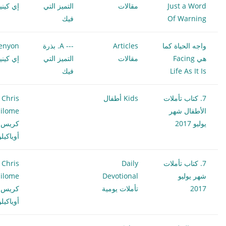
Just a Word
مقالات
التميز التي
إي كيني
Of Warning
فيك
واجه الحياة كما
Articles
--- A. بذرة
enyon
هي Facing
مقالات
التميز التي
إي كيني
Life As It Is
فيك
7. كتاب تأملات
Kids أطفال
Chris
الأطفال شهر
ilome
يوليو 2017
كريس
أوياكيل
7. كتاب تأملات
Daily
Chris
شهر يوليو
Devotional
ilome
2017
تأملات يومية
كريس
أوياكيل