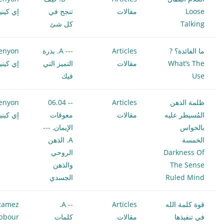
Loose
مقالات
تنجح في
إي كيني
Talking
كل شئ
ما الفائدة؟ ?
Articles
--- A. بذرة
enyon
What’s The
مقالات
التميز التي
إي كيني
Use
فيك
ظلمة الذهن
Articles
-- 06.04
enyon
المُسيطر عليه
مقالات
معوقات
إي كيني
بالحواس
الإيمان
,
---
الخمسة
A. الذهن
Darkness Of
الروحي
The Sense
والذهن
Ruled Mind
الجسدي
قوة كلمة الله
Articles
-- A.
Ramez
في تنفيذها
مقالات
كلمات
bbour