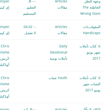
وجهة النظر
Articles
--- B.
enyon
الخاطئة The
مقالات
التعليم
إي كيني
Wrong Slant
المستقيم
المعوقــــات
Articles
-- 04.02
enyon
Handicaps
مقالات
لا تفشل
إي كيني
6. كتاب تأملات
Daily
Chris
شهر يونيو
Devotional
ilome
2017
تأملات يومية
كريس
أوياكيل
6. كتاب تأملات
Youth شباب
Chris
الشباب شهر
ilome
يونيو 2017
كريس
أوياكيل
الكلام البطّال
Articles
---B. كيف
enyon