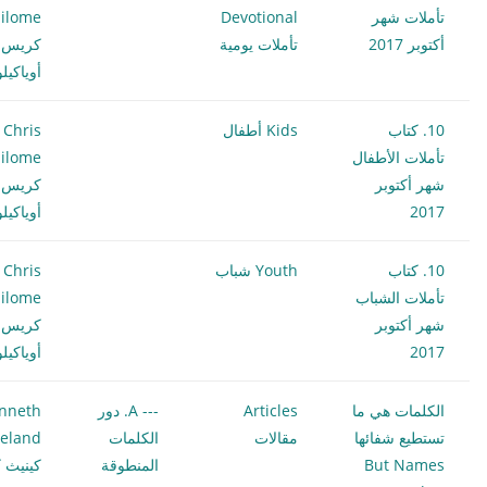
تأملات شهر
Devotional
ilome
أكتوبر 2017
تأملات يومية
كريس
أوياكيل
10. كتاب
Kids أطفال
Chris
تأملات الأطفال
ilome
شهر أكتوبر
كريس
2017
أوياكيل
10. كتاب
Youth شباب
Chris
تأملات الشباب
ilome
شهر أكتوبر
كريس
2017
أوياكيل
الكلمات هي ما
Articles
--- A. دور
nneth
تستطيع شفائها
مقالات
الكلمات
eland
But Names
المنطوقة
كينيث ك