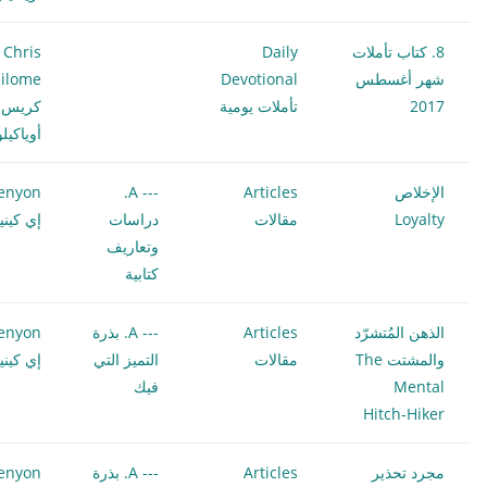
8. كتاب تأملات
Daily
Chris
شهر أغسطس
Devotional
ilome
2017
تأملات يومية
كريس
أوياكيل
الإخلاص
Articles
--- A.
enyon
Loyalty
مقالات
دراسات
إي كيني
وتعاريف
كتابية
الذهن المُتشرّد
Articles
--- A. بذرة
enyon
والمشتت The
مقالات
التميز التي
إي كيني
Mental
فيك
Hitch-Hiker
مجرد تحذير
Articles
--- A. بذرة
enyon