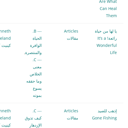
Are What
Can Heal
Them
يا لها من حياة
Articles
--- B.
nneth
رائعة! It’s a
مقالات
الحياة
eland
Wonderful
الوافرة
كينيث ك
Life
والمنتصرة
,
--- C.
معنى
الخلاص
وما حققه
يسوع
بموته
إذهب للصيد
Articles
--- C.
nneth
Gone Fishing
مقالات
كيف تذوق
eland
الإزدهار
كينيث ك