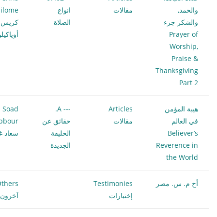
والحمد,
مقالات
انواع
ilome
والشكر جزء
الصلاة
كريس
Prayer of
أوياكيل
Worship,
Praise &
Thanksgiving
Part 2
هيبة المؤمن
Articles
--- A.
Soad
في العالم
مقالات
حقائق عن
bbour
Believer’s
الخليقة
سعاد غ
Reverence in
الجديدة
the World
أخ م. س. مصر
Testimonies
thers
إختبارات
آخرون