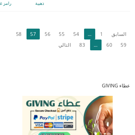
ذهبية
رامز غب
تعدد
السابق
1
…
54
55
56
57
58
صفحات
59
60
…
83
التالي
المقالات
عطاء GIVING