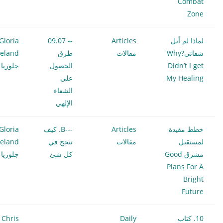
Combat
Zone
لماذا لم أنل
Articles
-- 09.07
Gloria
شفائي?Why
مقالات
طرق
eland
Didn’t I get
الحصول
جلوريا 
My Healing
على
الشفاء
الإلهي
خطط مفيدة
Articles
---B. كيف
Gloria
لمستقبل
مقالات
تنجح في
eland
مشرق Good
كل شئ
جلوريا 
Plans For A
Bright
Future
10. كتاب
Daily
Chris