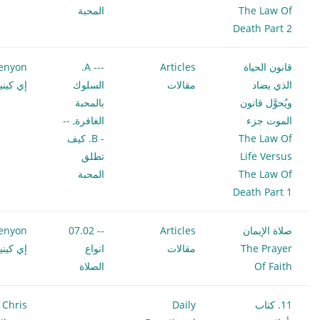
The Law Of
المحبة
Death Part 2
قانون الحياة
Articles
--- A.
enyon
الذي يضاد
مقالات
السلوك
إي كيني
ويُحوَّل قانون
بالمحبة
الموت جزء
الغافرة
,
--
The Law Of
- B. كيف
Life Versus
تطلق
The Law Of
المحبة
Death Part 1
صلاة الإيمان
Articles
-- 07.02
enyon
The Prayer
مقالات
انواع
إي كيني
Of Faith
الصلاة
11. كتاب
Daily
Chris