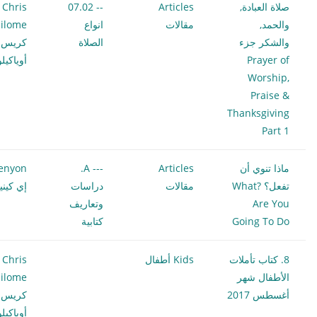
صلاة العبادة,
Articles
-- 07.02
Chris
والحمد,
مقالات
انواع
ilome
والشكر جزء
الصلاة
كريس
Prayer of
أوياكيل
Worship,
Praise &
Thanksgiving
Part 1
ماذا تنوي أن
Articles
--- A.
enyon
تفعل؟ ?What
مقالات
دراسات
إي كيني
Are You
وتعاريف
Going To Do
كتابية
8. كتاب تأملات
Kids أطفال
Chris
الأطفال شهر
ilome
أغسطس 2017
كريس
أوياكيل