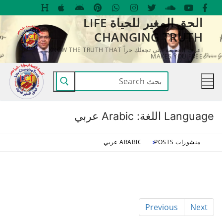
لتجاوز
الحق المغير للحياة LIFE
لى
CHANGING TRUTH
لمحتوى
اعرف الحقيقة التي تجعلك حراً KNOW THE TRUTH THAT
MAKES YOU FREE
البحث
عن:
Language اللغة:
Arabic عربي
منشورات POSTS
ARABIC عربي
Previous
Next