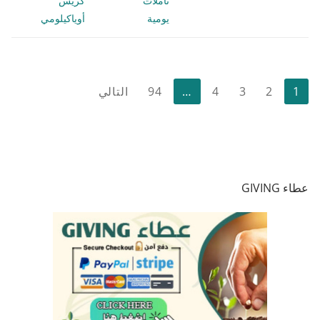
تأملات
كريس
يومية
أوياكيلومي
تعدد
1
2
3
4
…
94
التالي
صفحات
المقالات
عطاء GIVING