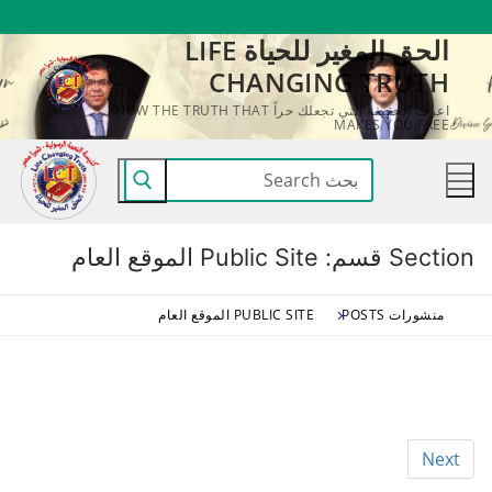
لتجاوز
الحق المغير للحياة LIFE
لى
CHANGING TRUTH
لمحتوى
اعرف الحقيقة التي تجعلك حراً KNOW THE TRUTH THAT
MAKES YOU FREE
البحث
عن:
Section قسم:
Public Site الموقع العام
منشورات POSTS
PUBLIC SITE الموقع العام
Next