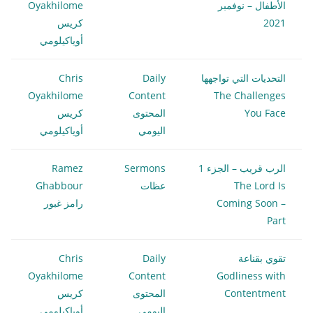
الأطفال – نوفمبر
Oyakhilome
2021
كريس
أوياكيلومي
التحديات التي تواجهها
Daily
Chris
Oyakhilome
Content
The Challenges
You Face
المحتوى
كريس
اليومي
أوياكيلومي
الرب قريب – الجزء 1
Sermons
Ramez
The Lord Is
عظات
Ghabbour
Coming Soon –
رامز غبور
Part
تقوي بقناعة
Daily
Chris
Oyakhilome
Content
Godliness with
Contentment
المحتوى
كريس
اليومي
أوياكيلومي