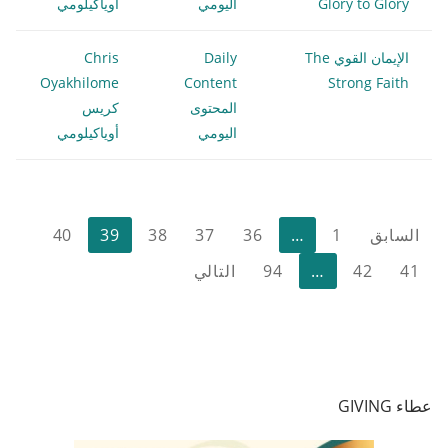
Glory to Glory
اليومي
أوياكيلومي
الإيمان القوي The
Daily
Chris
Oyakhilome
Content
Strong Faith
المحتوى
كريس
اليومي
أوياكيلومي
تعدد
السابق
1
…
36
37
38
39
40
صفحات
41
42
…
94
التالي
المقالات
عطاء GIVING