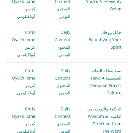
Oyakhilome
Content
You’re A Heavenly
Being
المحتوى
كريس
اليومي
أوياكيلومي
جمّل روحك
Daily
Chris
Oyakhilome
Content
Beautifying Your
Spirit
المحتوى
كريس
اليومي
أوياكيلومي
تمتع بثقافة الصلاة
Daily
Chris
الشخصية Have A
Content
Oyakhilome
Personal Prayer
المحتوى
كريس
Culture
اليومي
أوياكيلومي
الحكمة والتوجيه من
Daily
Chris
الكلمة Wisdom &
Content
Oyakhilome
Direction from
المحتوى
كريس
The Word
اليومي
أوياكيلومي