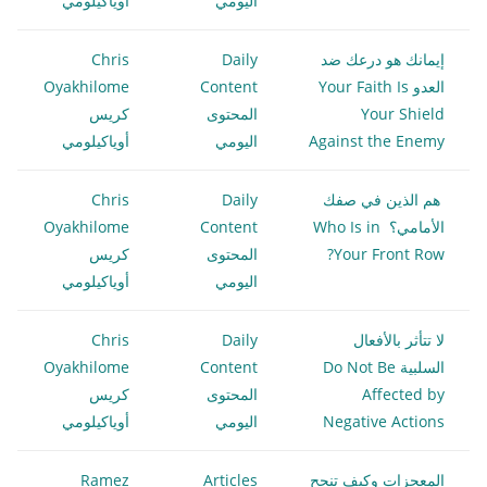
اليومي
أوياكيلومي
إيمانك هو درعك ضد
Daily
Chris
العدو Your Faith Is
Content
Oyakhilome
Your Shield
المحتوى
كريس
Against the Enemy
اليومي
أوياكيلومي
هم الذين في صفك
Daily
Chris
الأمامي؟ Who Is in
Content
Oyakhilome
Your Front Row?
المحتوى
كريس
اليومي
أوياكيلومي
لا تتأثر بالأفعال
Daily
Chris
السلبية Do Not Be
Content
Oyakhilome
Affected by
المحتوى
كريس
Negative Actions
اليومي
أوياكيلومي
المعجزات وكيف تنجح
Articles
Ramez