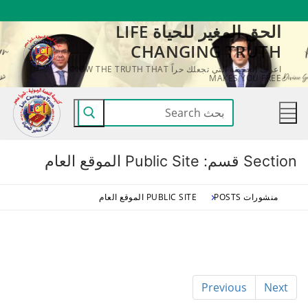
لتجاوز
الحق المغير للحياة LIFE
لى
CHANGING TRUTH
لمحتوى
اعرف الحقيقة التي تجعلك حراً KNOW THE TRUTH THAT
MAKES YOU FREE
البحث
عن:
Section قسم:
Public Site الموقع العام
منشورات POSTS
PUBLIC SITE الموقع العام
Previous
Next