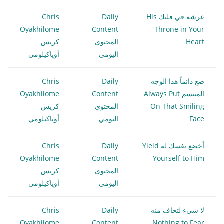
عرشه في قلبك His
Daily
Chris
Oyakhilome
Content
Throne in Your
Heart
المحتوى
كريس
اليومي
أوياكيلومي
ضع دائماً هذا الوجه
Daily
Chris
المبتسم Always Put
Content
Oyakhilome
On That Smiling
المحتوى
كريس
Face
اليومي
أوياكيلومي
أخضع نفسك له Yield
Daily
Chris
Oyakhilome
Content
Yourself to Him
المحتوى
كريس
اليومي
أوياكيلومي
لا شيء لتخاف منه
Daily
Chris
Oyakhilome
Content
Nothing to Fear