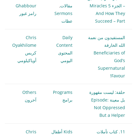
– الجزء 5 Miracles
مقالات
,
Ghabbour
And How They
Sermons
رامز غبور
Succeed – Part
عظات
المستفيدون من نعمة
Daily
Chris
الله الخارقة
Content
Oyakhilome
Beneficiaries of
المحتوى
كريس
God’s
اليومي
أوياكيلومي
Supernatural
Favour!
حلقة: ليست مقهورة
Programs
Others
بل معينة Episode:
برامج
آخرون
Not Oppressed
But a Helper
11. كتاب تأملات
Kids أطفال
Chris