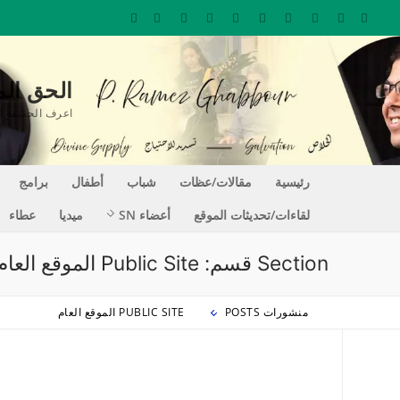
لتجاوز
لى
لمحتوى
الحق المغير للحيا
اعرف الحقيقة التي تجعلك حراً REE
رئيسية
مقالات/عظات
شباب
أطفال
برامج
لقاءات/تحديثات الموقع
أعضاء SN
ميديا
عطاء
Section قسم:
Public Site الموقع العام
منشورات POSTS
PUBLIC SITE الموقع العام