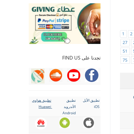
1
2
27
51
تجدنا على FIND US
75
تطبيق الأبل
تطبيق
تطبيق هواوي
iOS
الأندرويد
Huawei
Android