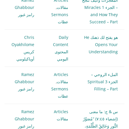
المعجزات وكيف تنجح
Articles
Ramez
– الجزء 1 Miracles
مقالات
,
Ghabbour
and How They
Sermons
رامز غبور
Succeed – Part
عظات
هو يفتح لك ذهنك He
Daily
Chris
Oyakhilome
Content
Opens Your
Understanding
المحتوى
كريس
اليومي
أوياكيلومي
الملء الروحي –
Articles
Ramez
الجزء 3 Spiritual
مقالات
,
Ghabbour
Filling – Part
Sermons
رامز غبور
عظات
س & ج: ما معنى
Articles
Ramez
(إشعياء ٧:٤٥) “مُصَوِّرُ
مقالات
Ghabbour
النُّورِ وَخَالِقُ الظُّلْمَةِ،
رامز غبور