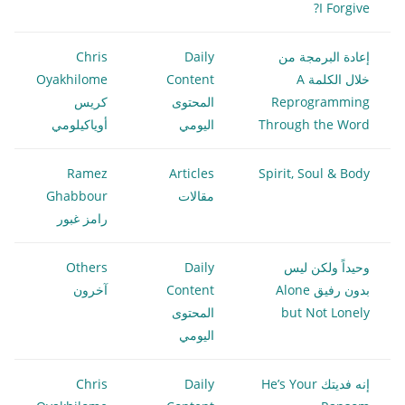
I Forgive?
إعادة البرمجة من
Daily
Chris
خلال الكلمة A
Content
Oyakhilome
Reprogramming
المحتوى
كريس
Through the Word
اليومي
أوياكيلومي
Ramez
Articles
Spirit, Soul & Body
مقالات
Ghabbour
رامز غبور
وحيداً ولكن ليس
Daily
Others
بدون رفيق Alone
Content
آخرون
but Not Lonely
المحتوى
اليومي
إنه فديتك He’s Your
Daily
Chris