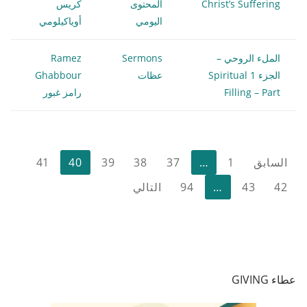
Christ’s Suffering
المحتوى
كريس
اليومي
أوياكيلومي
الملء الروحي –
Sermons
Ramez
الجزء 1 Spiritual
عظات
Ghabbour
Filling – Part
رامز غبور
تعدد
السابق
1
…
37
38
39
40
41
صفحات
42
43
…
94
التالي
المقالات
عطاء GIVING