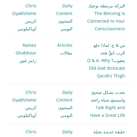
البركة مرتبطة بوعيك
Daily
Chris
Oyakhilome
Content
The Blessing Is
Connected to Your
المحتوى
كريس
Consciousness
اليومي
أوياكيلومي
س & ج: لماذا خلع
Articles
Ramez
الرب حُقَّ فخذ
مقالات
Ghabbour
يعقوب؟ Q & A: Why
رامز غبور
Did God dislocate
Jacob’s Thigh?
تحدث بشكل صحيح
Daily
Chris
واستمتع بحياة رائعة
Content
Oyakhilome
Talk Right and
المحتوى
كريس
Have a Great Life
اليومي
أوياكيلومي
خليقة جديدة بحياة
Daily
Chris