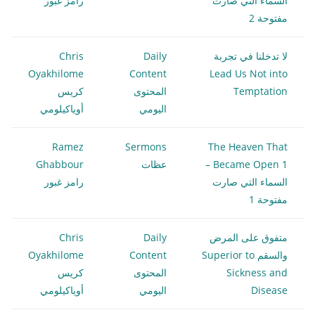
السماء التي صارت
رامز غبور
مفتوحة 2
لا تدخلنا في تجربة
Daily
Chris
Oyakhilome
Content
Lead Us Not into
Temptation
المحتوى
كريس
اليومي
أوياكيلومي
Ramez
Sermons
The Heaven That
Became Open 1 –
عظات
Ghabbour
السماء التي صارت
رامز غبور
مفتوحة 1
متفوق على المرض
Daily
Chris
والسقم Superior to
Content
Oyakhilome
Sickness and
المحتوى
كريس
Disease
اليومي
أوياكيلومي