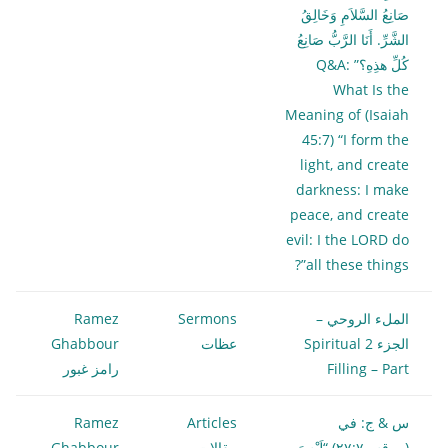
صَانِعُ السَّلاَمِ وَخَالِقُ
الشَّرِّ. أَنَا الرَّبُّ صَانِعُ
كُلِّ هذِهِ؟” Q&A:
What Is the
Meaning of (Isaiah
45:7) “I form the
light, and create
darkness: I make
peace, and create
evil: I the LORD do
all these things”?
الملء الروحي –
Sermons
Ramez
الجزء 2 Spiritual
عظات
Ghabbour
Filling – Part
رامز غبور
س & ج: في
Articles
Ramez
(مرقس٢٧:٧) “لَيْسَ
مقالات
Ghabbour