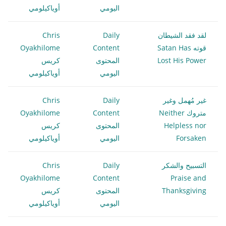
اليومي
أوياكيلومي
لقد فقد الشيطان
Daily
Chris
قوته Satan Has
Content
Oyakhilome
Lost His Power
المحتوى
كريس
اليومي
أوياكيلومي
غير مُهمل وغير
Daily
Chris
متروك Neither
Content
Oyakhilome
Helpless nor
المحتوى
كريس
Forsaken
اليومي
أوياكيلومي
التسبيح والشكر
Daily
Chris
Oyakhilome
Content
Praise and
Thanksgiving
المحتوى
كريس
اليومي
أوياكيلومي