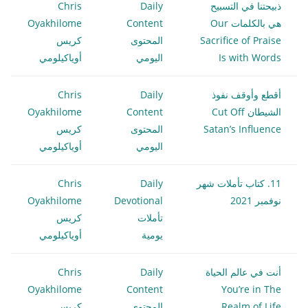
ذبيحتنا في التسبيح
Daily
Chris
هي بالكلمات Our
Content
Oyakhilome
Sacrifice of Praise
المحتوى
كريس
Is with Words
اليومي
أوياكيلومي
أقطع وأوقف نفوذ
Daily
Chris
الشيطان Cut Off
Content
Oyakhilome
Satan’s Influence
المحتوى
كريس
اليومي
أوياكيلومي
11. كتاب تأملات شهر
Daily
Chris
نوفمبر 2021
Devotional
Oyakhilome
تأملات
كريس
يومية
أوياكيلومي
أنت في عالم الحياة
Daily
Chris
Oyakhilome
Content
You’re in The
Realm of Life
المحتوى
كريس