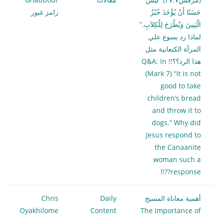
حَسَنًا أَنْ يُؤْخَذَ خُبْزُ
رامز غبور
الْبَنِينَ وَيُطْرَحَ لِلْكِلاَبِ.”
لماذا رد يسوع علي
المرأة الكنعانية مثل
هذا الرد؟؟!! Q&A: In
(Mark 7) “It is not
good to take
children’s bread
and throw it to
dogs.” Why did
Jesus respond to
the Canaanite
woman such a
response??!!
أهمية معاناة المسيح
Daily
Chris
Oyakhilome
Content
The Importance of