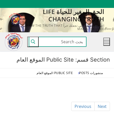
لتجاوز
الحق المغير للحياة LIFE
لى
CHANGING TRUTH
لمحتوى
اعرف الحقيقة التي تجعلك حراً KNOW THE TRUTH THAT
MAKES YOU FREE
البحث
عن:
Section قسم:
Public Site الموقع العام
منشورات POSTS
PUBLIC SITE الموقع العام
Previous
Next