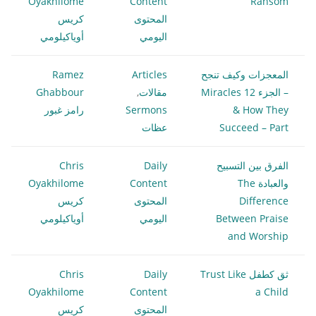
Oyakhilome
Content
Ransom
المحتوى
كريس
اليومي
أوياكيلومي
المعجزات وكيف تنجح
Articles
Ramez
– الجزء 12 Miracles
مقالات
,
Ghabbour
& How They
Sermons
رامز غبور
Succeed – Part
عظات
الفرق بين التسبيح
Daily
Chris
والعبادة The
Content
Oyakhilome
Difference
المحتوى
كريس
Between Praise
اليومي
أوياكيلومي
and Worship
ثق كطفل Trust Like
Daily
Chris
Oyakhilome
Content
a Child
المحتوى
كريس