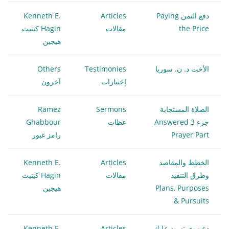
دفع الثمن Paying
Articles
Kenneth E.
the Price
مقالات
Hagin كينيث
هيجين
الأخت د. ن. سوريا
Testimonies
Others
إختبارات
آخرون
الصلاة المستجابة
Sermons
Ramez
جزء 3 Answered
عظات
Ghabbour
Prayer Part
رامز غبور
الخطط والمقاصد
Articles
Kenneth E.
وطرق التنفيذ
مقالات
Hagin كينيث
Plans, Purposes
هيجين
& Pursuits
دع زوي تسود عليك
Articles
Kenneth E.