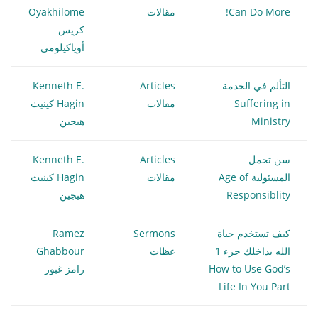
Can Do More!
مقالات
Oyakhilome
كريس
أوياكيلومي
التألم في الخدمة
Articles
Kenneth E.
Suffering in
مقالات
Hagin كينيث
Ministry
هيجين
سن تحمل
Articles
Kenneth E.
المسئولية Age of
مقالات
Hagin كينيث
Responsiblity
هيجين
كيف تستخدم حياة
Sermons
Ramez
الله بداخلك جزء 1
عظات
Ghabbour
How to Use God’s
رامز غبور
Life In You Part