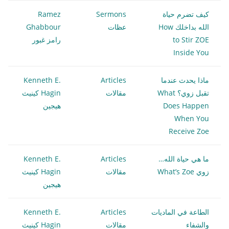
كيف تضرم حياة
Sermons
Ramez
الله بداخلك How
عظات
Ghabbour
to Stir ZOE
رامز غبور
Inside You
ماذا يحدث عندما
Articles
Kenneth E.
تقبل زوي؟ What
مقالات
Hagin كينيث
Does Happen
هيجين
When You
Receive Zoe
ما هي حياة الله…
Articles
Kenneth E.
زوي What’s Zoe
مقالات
Hagin كينيث
هيجين
الطاعة في الماديات
Articles
Kenneth E.
والشفاء
مقالات
Hagin كينيث