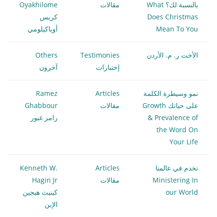
بالنسبة لك؟ What
مقالات
Oyakhilome
Does Christmas
كريس
Mean To You
أوياكيلومي
الأخت ر. م. الأردن
Testimonies
Others
إختبارات
آخرون
نمو وسيطرة الكلمة
Articles
Ramez
على حياتك Growth
مقالات
Ghabbour
& Prevalence of
رامز غبور
the Word On
Your Life
نخدم في عالمنا
Articles
Kenneth W.
Ministering In
مقالات
Hagin Jr
our World
كينيث هيجين
الإبن