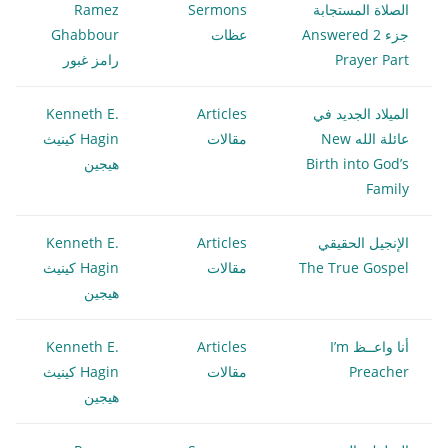
الصلاة المستجابة
Sermons
Ramez
جزء 2 Answered
عظات
Ghabbour
Prayer Part
رامز غبور
الميلاد الجديد في
Articles
Kenneth E.
عائلة الله New
مقالات
Hagin كينيث
Birth into God’s
هيجين
Family
الإنجيل الحقيقي
Articles
Kenneth E.
The True Gospel
مقالات
Hagin كينيث
هيجين
أنا واعــظ I’m
Articles
Kenneth E.
Preacher
مقالات
Hagin كينيث
هيجين