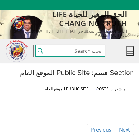
لتجاوز
الحق المغير للحياة LIFE
لى
CHANGING TRUTH
لمحتوى
اعرف الحقيقة التي تجعلك حراً KNOW THE TRUTH THAT
MAKES YOU FREE
البحث
عن:
Section قسم:
Public Site الموقع العام
منشورات POSTS
PUBLIC SITE الموقع العام
Previous
Next