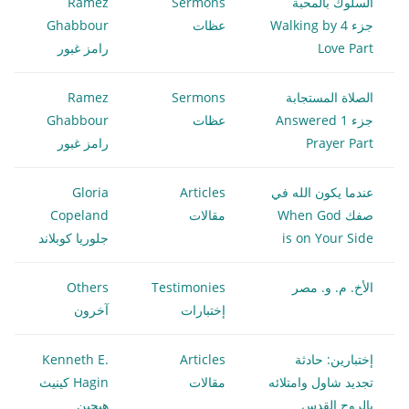
السلوك بالمحبة
Sermons
Ramez
جزء 4 Walking by
عظات
Ghabbour
Love Part
رامز غبور
الصلاة المستجابة
Sermons
Ramez
جزء 1 Answered
عظات
Ghabbour
Prayer Part
رامز غبور
عندما يكون الله في
Articles
Gloria
صفك When God
مقالات
Copeland
is on Your Side
جلوريا كوبلاند
الأخ. م. و. مصر
Testimonies
Others
إختبارات
آخرون
إختبارين: حادثة
Articles
Kenneth E.
تجديد شاول وامتلائه
مقالات
Hagin كينيث
بالروح القدس
هيجين