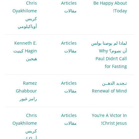
Chris
Articles
Be Happy About
Today!
مقالات
Oyakhilome
كريس
أوياكيلومي
لماذا لم يوصنا بولس
Articles
Kenneth E.
أن نصوم؟ Why
مقالات
Hagin كينيث
Paul Didn’t Call
هيجين
for Fasting
تـجديد الذهــن
Articles
Ramez
Renewal of Mind
مقالات
Ghabbour
رامز غبور
Chris
Articles
You’re A Victor In
Christ Jesus!
مقالات
Oyakhilome
كريس
أوياكيلومي