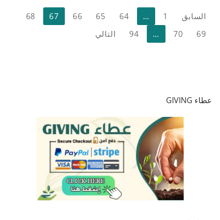
تعدد
السابق
1
…
64
65
66
67
68
صفحات
69
70
…
94
التالي
المقالات
عطاء GIVING