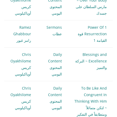
Oyakhilome
Content
Over Your Body –
مارس السلطان على
المحتوى
كريس
جسدك
اليومي
أوياكيلومي
Ramez
Sermons
1 Power Of
Resurrection قوة
عظات
Ghabbour
القيامة 1
رامز غبور
Chris
Daily
Blessings and
Excellence ~ البركة
Content
Oyakhilome
والتميز
المحتوى
كريس
اليومي
أوياكيلومي
Chris
Daily
To Be Like And
Oyakhilome
Content
Congruent In
Thinking With Him
المحتوى
كريس
~ لتكن متماثلاً
اليومي
أوياكيلومي
ومتطابقاً في التفكير