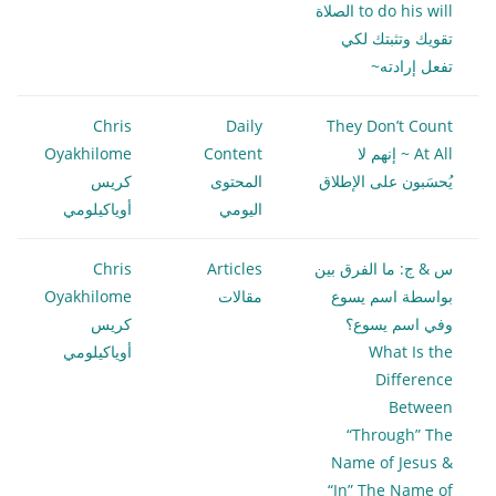
to do his will الصلاة
تقويك وتثبتك لكي
تفعل إرادته~
Chris
Daily
They Don’t Count
At All ~ إنهم لا
Content
Oyakhilome
يُحسَبون على الإطلاق
المحتوى
كريس
اليومي
أوياكيلومي
س & ج: ما الفرق بين
Articles
Chris
بواسطة اسم يسوع
مقالات
Oyakhilome
وفي اسم يسوع؟
كريس
What Is the
أوياكيلومي
Difference
Between
“Through” The
Name of Jesus &
“In” The Name of