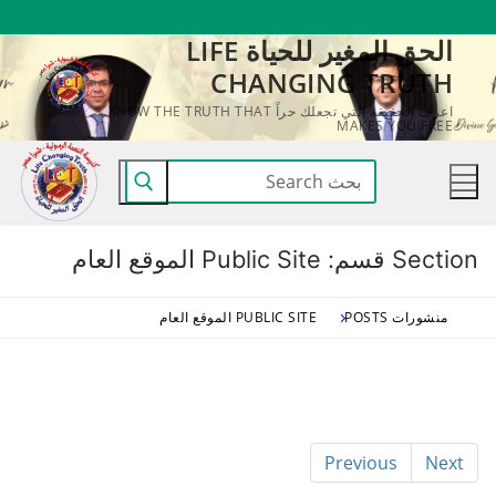
لتجاوز
الحق المغير للحياة LIFE
لى
CHANGING TRUTH
لمحتوى
اعرف الحقيقة التي تجعلك حراً KNOW THE TRUTH THAT
MAKES YOU FREE
البحث
عن:
Section قسم:
Public Site الموقع العام
منشورات POSTS
PUBLIC SITE الموقع العام
Previous
Next