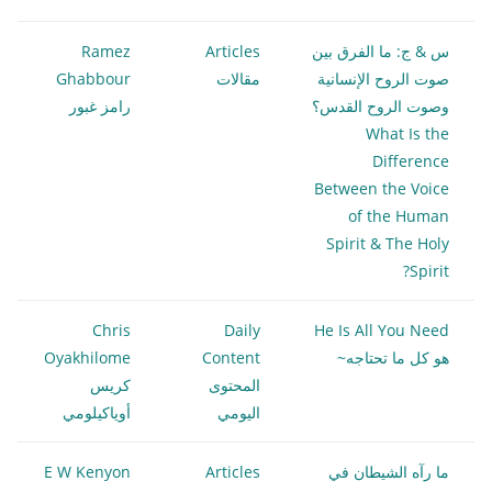
س & ج: ما الفرق بين
Articles
Ramez
صوت الروح الإنسانية
مقالات
Ghabbour
وصوت الروح القدس؟
رامز غبور
What Is the
Difference
Between the Voice
of the Human
Spirit & The Holy
Spirit?
Chris
Daily
He Is All You Need
هو كل ما تحتاجه~
Content
Oyakhilome
المحتوى
كريس
اليومي
أوياكيلومي
ما رآه الشيطان في
Articles
E W Kenyon