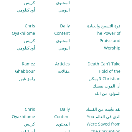
المحتوى
كريس
اليومي
أوياكيلومي
قوة التسبيح والعبادة
Daily
Chris
Oyakhilome
Content
The Power of
Praise and
المحتوى
كريس
Worship
اليومي
أوياكيلومي
Ramez
Articles
Death Can’t Take
Hold of the
مقالات
Ghabbour
Christian لا يمكن
رامز غبور
أن الموت يمسك
المولود من الله
لقد نجُيت من الفساد
Daily
Chris
الذي في العالم You
Content
Oyakhilome
Were Saved from
المحتوى
كريس
the Corruption
اليومي
أوياكيلومي