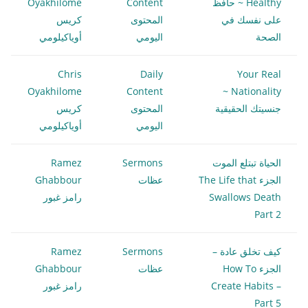
Healthy ~ حافظ
Content
Oyakhilome
على نفسك في
المحتوى
كريس
الصحة
اليومي
أوياكيلومي
Chris
Daily
Your Real
Oyakhilome
Content
Nationality ~
جنسيتك الحقيقية
المحتوى
كريس
اليومي
أوياكيلومي
الحياة تبتلع الموت
Sermons
Ramez
الجزء The Life that
عظات
Ghabbour
Swallows Death
رامز غبور
Part 2
كيف تخلق عادة –
Sermons
Ramez
الجزء How To
عظات
Ghabbour
Create Habits –
رامز غبور
Part 5