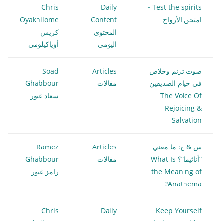
Chris
Daily
Test the spirits ~
امتحن الأرواح
Content
Oyakhilome
المحتوى
كريس
اليومي
أوياكيلومي
صوت ترنم وخلاص
Articles
Soad
في خيام الصديقين
مقالات
Ghabbour
The Voice Of
سعاد غبور
Rejoicing &
Salvation
س & ج: ما معني
Articles
Ramez
“أناثيما”؟ What Is
مقالات
Ghabbour
the Meaning of
رامز غبور
Anathema?
Chris
Daily
Keep Yourself