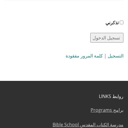
تذكرني
التسجيل
|
كلمة المرور مفقودة
روابط LINKS
برامج Programs
مدرسة الكتاب المقدس Bible School