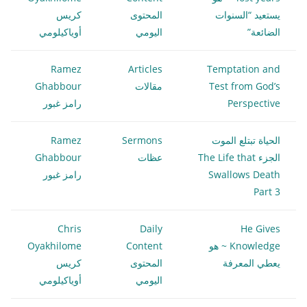
يستعيد “السنوات
المحتوى
كريس
الضائعة”
اليومي
أوياكيلومي
Ramez
Articles
Temptation and
Test from God’s
مقالات
Ghabbour
Perspective
رامز غبور
الحياة تبتلع الموت
Sermons
Ramez
الجزء The Life that
عظات
Ghabbour
Swallows Death
رامز غبور
Part 3
Chris
Daily
He Gives
Knowledge ~ هو
Content
Oyakhilome
يعطي المعرفة
المحتوى
كريس
اليومي
أوياكيلومي