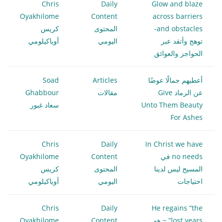
Chris
Daily
Glow and blaze
Oyakhilome
Content
across barriers
and obstacles-
المحتوى
كريس
توهج وأتقد عبر
اليومي
أوياكيلومي
الحواجز والعوائق
أعطيهم جمالًا عوضًا
Articles
Soad
عن الرماد Give
مقالات
Ghabbour
Unto Them Beauty
سعاد غبور
For Ashes
Chris
Daily
In Christ we have
no needs في
Content
Oyakhilome
المسيح ليس لدينا
المحتوى
كريس
احتياجات
اليومي
أوياكيلومي
Chris
Daily
He regains “the
lost years” ~ هو
Content
Oyakhilome