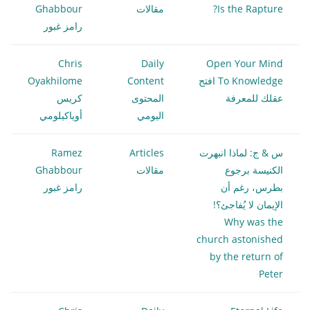
Is the Rapture?
مقالات
Ghabbour
رامز غبور
Chris
Daily
Open Your Mind
To Knowledge افتح
Content
Oyakhilome
عقلك للمعرفة
المحتوى
كريس
اليومي
أوياكيلومي
س & ج: لماذا انبهرت
Articles
Ramez
الكنيسة برجوع
مقالات
Ghabbour
بطرس، رغم أن
رامز غبور
الإيمان لا يُفاجئ؟!
Why was the
church astonished
by the return of
Peter