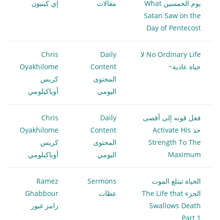
يوم الخمسين What
مقالات
إي كينيون
Satan Saw on the
Day of Pentecost
No Ordinary Life لا
Daily
Chris
حياة عادية~
Content
Oyakhilome
المحتوى
كريس
اليومي
أوياكيلومي
فعل قوته إلى أقصى
Daily
Chris
حد Activate His
Content
Oyakhilome
Strength To The
المحتوى
كريس
Maximum
اليومي
أوياكيلومي
الحياة تبتلع الموت
Sermons
Ramez
الجزء The Life that
عظات
Ghabbour
Swallows Death
رامز غبور
Part 1