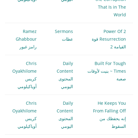
That Is in The
World
Ramez
Sermons
2 Power Of
Resurrection قوة
عظات
Ghabbour
القيامة 2
رامز غبور
Chris
Daily
Built For Tough
Times ~ بنيت لأوقات
Content
Oyakhilome
صعبة
المحتوى
كريس
اليومي
أوياكيلومي
Chris
Daily
He Keeps You
Oyakhilome
Content
From Falling Off
إنه يحفظك من
المحتوى
كريس
السقوط
اليومي
أوياكيلومي