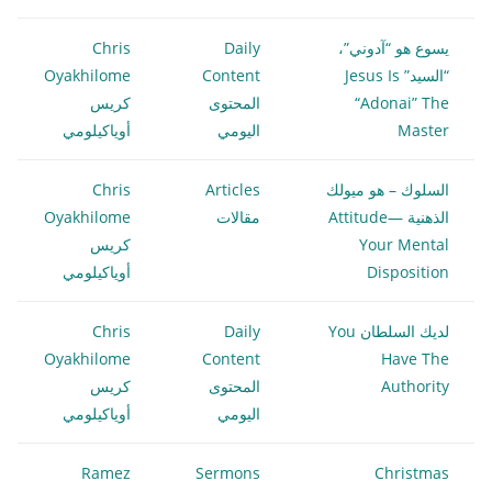
يسوع هو “آدوني”،
Daily
Chris
“السيد” Jesus Is
Content
Oyakhilome
“Adonai” The
المحتوى
كريس
Master
اليومي
أوياكيلومي
السلوك – هو ميولك
Articles
Chris
الذهنية Attitude—
مقالات
Oyakhilome
Your Mental
كريس
Disposition
أوياكيلومي
لديك السلطان You
Daily
Chris
Oyakhilome
Content
Have The
Authority
المحتوى
كريس
اليومي
أوياكيلومي
Ramez
Sermons
Christmas