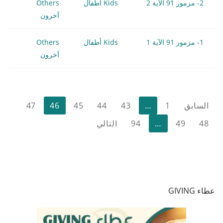
2- مزمور 91 الآية 2
Kids أطفال
Others
آخرون
1- مزمور 91 الآية 1
Kids أطفال
Others
آخرون
تعدد
السابق
1
…
43
44
45
46
47
صفحات
48
49
…
94
التالي
المقالات
عطاء GIVING