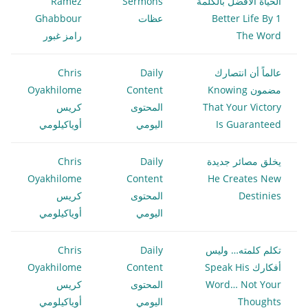
الحياة الأفضل بالكلمة
Sermons
Ramez
1 Better Life By
عظات
Ghabbour
The Word
رامز غبور
عالماً أن انتصارك
Daily
Chris
مضمون Knowing
Content
Oyakhilome
That Your Victory
المحتوى
كريس
Is Guaranteed
اليومي
أوياكيلومي
يخلق مصائر جديدة
Daily
Chris
Oyakhilome
Content
He Creates New
Destinies
المحتوى
كريس
اليومي
أوياكيلومي
تكلم كلمته… وليس
Daily
Chris
أفكارك Speak His
Content
Oyakhilome
Word… Not Your
المحتوى
كريس
Thoughts
اليومي
أوياكيلومي