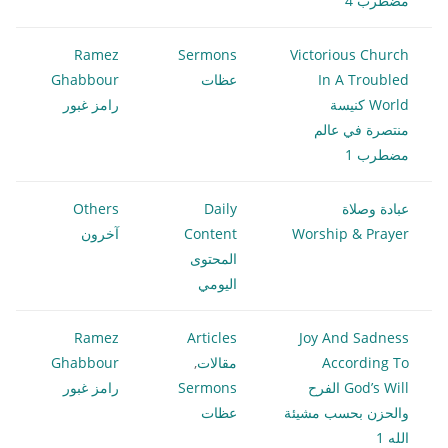
مضطرب 4
Ramez
Sermons
Victorious Church
In A Troubled
عظات
Ghabbour
World كنيسة
رامز غبور
منتصرة في عالم
مضطرب 1
عبادة وصلاة
Daily
Others
Worship & Prayer
Content
آخرون
المحتوى
اليومي
Ramez
Articles
Joy And Sadness
According To
مقالات
,
Ghabbour
God’s Will الفرح
Sermons
رامز غبور
والحزن بحسب مشيئة
عظات
الله 1