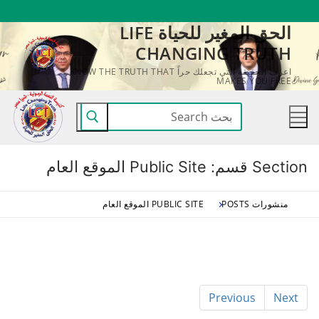
لتجاوز
الحق المغير للحياة LIFE
لى
CHANGING TRUTH
لمحتوى
اعرف الحقيقة التي تجعلك حراً KNOW THE TRUTH THAT
MAKES YOU FREE
البحث
عن:
Section قسم:
Public Site الموقع العام
منشورات POSTS
PUBLIC SITE الموقع العام
Previous
Next