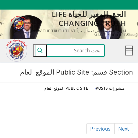
لتجاوز
الحق المغير للحياة LIFE
لى
CHANGING TRUTH
لمحتوى
اعرف الحقيقة التي تجعلك حراً KNOW THE TRUTH THAT
MAKES YOU FREE
البحث
عن:
Section قسم:
Public Site الموقع العام
منشورات POSTS
PUBLIC SITE الموقع العام
Previous
Next