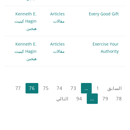
Kenneth E.
Articles
Every Good Gift
مقالات
Hagin كينيث
هيجين
Kenneth E.
Articles
Exercise Your
Authority
مقالات
Hagin كينيث
هيجين
تعدد
السابق
1
…
73
74
75
76
77
صفحات
78
79
…
94
التالي
المقالات