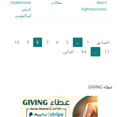
Man’s
مقالات
Oyakhilome
Righteousness
كريس
أوياكيلومي
تعدد
السابق
1
…
5
6
7
8
9
10
صفحات
11
…
94
التالي
المقالات
عطاء GIVING