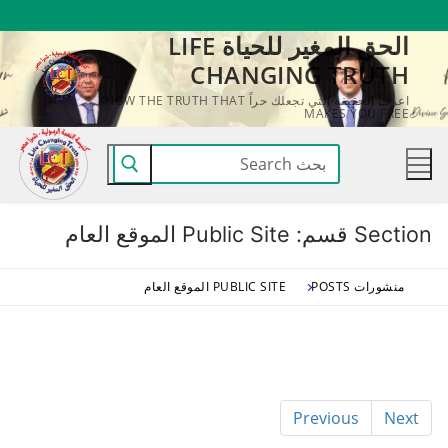
لتجاوز
الحق المغير للحياة LIFE
لى
CHANGING TRUTH
لمحتوى
اعرف الحقيقة التي تجعلك حراً KNOW THE TRUTH THAT
MAKES YOU FREE
البحث
عن:
Section قسم:
Public Site الموقع العام
منشورات POSTS
PUBLIC SITE الموقع العام
Previous
Next