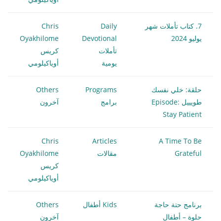
7. كتاب تأملات شهر
Daily
Chris
يوليو 2024
Devotional
Oyakhilome
تأملات
كريس
يومية
أوياكيلومي
حلقة: خلي نفسك
Programs
Others
طويييل Episode:
برامج
آخرون
Stay Patient
Chris
Articles
A Time To Be
Grateful
مقالات
Oyakhilome
كريس
أوياكيلومي
برنامج حتة حاجة
Kids أطفال
Others
حلوة – أطفال
آخرون