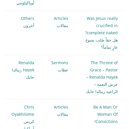
أوياكيلومي
Others
Articles
Was Jesus really
crucified in
مقالات
آخرون
complete naked?
هل حقاً صُلب يسوع
عارٍ تماماً؟
Renalda
Sermons
The Throne of
Grace – Pastor
عظات
Hayek رينالدا
Renalda Hayek –
حايك
عرش النعمة –
الراعية رينالدا حايك
Chris
Articles
Be A Man Or
Woman Of
مقالات
Oyakhilome
Convictions!
كريس
أوياكيلومي