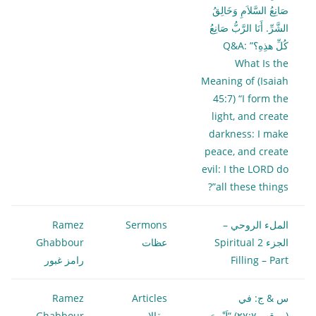
صَانِعُ السَّلاَمِ وَخَالِقُ
الشَّرِّ. أَنَا الرَّبُّ صَانِعُ
كُلِّ هذِهِ؟” Q&A:
What Is the
Meaning of (Isaiah
45:7) “I form the
light, and create
darkness: I make
peace, and create
evil: I the LORD do
all these things”?
الملء الروحي –
Sermons
Ramez
الجزء 2 Spiritual
عظات
Ghabbour
Filling – Part
رامز غبور
س & ج: في
Articles
Ramez
(مرقس٢٧:٧) “لَيْسَ
مقالات
Ghabbour