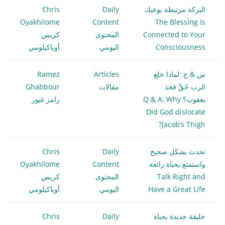
البركة مرتبطة بوعيك
Daily
Chris
Oyakhilome
Content
The Blessing Is
Connected to Your
المحتوى
كريس
Consciousness
اليومي
أوياكيلومي
س & ج: لماذا خلع
Articles
Ramez
الرب حُقَّ فخذ
مقالات
Ghabbour
يعقوب؟ Q & A: Why
رامز غبور
Did God dislocate
Jacob’s Thigh?
تحدث بشكل صحيح
Daily
Chris
واستمتع بحياة رائعة
Content
Oyakhilome
Talk Right and
المحتوى
كريس
Have a Great Life
اليومي
أوياكيلومي
خليقة جديدة بحياة
Daily
Chris