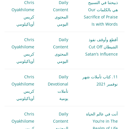
ذبيحتنا في التسبيح
Daily
Chris
هي بالكلمات Our
Content
Oyakhilome
Sacrifice of Praise
المحتوى
كريس
Is with Words
اليومي
أوياكيلومي
أقطع وأوقف نفوذ
Daily
Chris
الشيطان Cut Off
Content
Oyakhilome
Satan’s Influence
المحتوى
كريس
اليومي
أوياكيلومي
11. كتاب تأملات شهر
Daily
Chris
نوفمبر 2021
Devotional
Oyakhilome
تأملات
كريس
يومية
أوياكيلومي
أنت في عالم الحياة
Daily
Chris
Oyakhilome
Content
You’re in The
Realm of Life
المحتوى
كريس