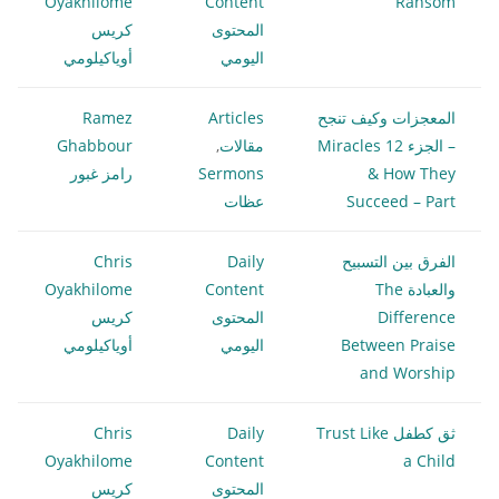
Oyakhilome
Content
Ransom
المحتوى
كريس
اليومي
أوياكيلومي
المعجزات وكيف تنجح
Articles
Ramez
– الجزء 12 Miracles
مقالات
,
Ghabbour
& How They
Sermons
رامز غبور
Succeed – Part
عظات
الفرق بين التسبيح
Daily
Chris
والعبادة The
Content
Oyakhilome
Difference
المحتوى
كريس
Between Praise
اليومي
أوياكيلومي
and Worship
ثق كطفل Trust Like
Daily
Chris
Oyakhilome
Content
a Child
المحتوى
كريس