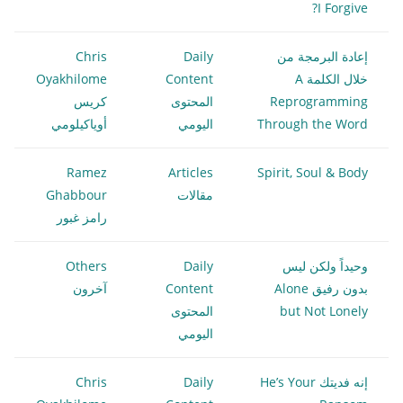
I Forgive?
إعادة البرمجة من
Daily
Chris
خلال الكلمة A
Content
Oyakhilome
Reprogramming
المحتوى
كريس
Through the Word
اليومي
أوياكيلومي
Ramez
Articles
Spirit, Soul & Body
مقالات
Ghabbour
رامز غبور
وحيداً ولكن ليس
Daily
Others
بدون رفيق Alone
Content
آخرون
but Not Lonely
المحتوى
اليومي
إنه فديتك He’s Your
Daily
Chris