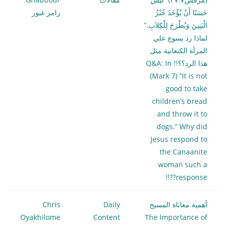
حَسَنًا أَنْ يُؤْخَذَ خُبْزُ
رامز غبور
الْبَنِينَ وَيُطْرَحَ لِلْكِلاَبِ.”
لماذا رد يسوع علي
المرأة الكنعانية مثل
هذا الرد؟؟!! Q&A: In
(Mark 7) “It is not
good to take
children’s bread
and throw it to
dogs.” Why did
Jesus respond to
the Canaanite
woman such a
response??!!
أهمية معاناة المسيح
Daily
Chris
Oyakhilome
Content
The Importance of