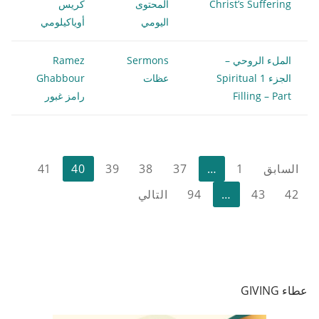
Christ’s Suffering
المحتوى
كريس
اليومي
أوياكيلومي
الملء الروحي –
Sermons
Ramez
الجزء 1 Spiritual
عظات
Ghabbour
Filling – Part
رامز غبور
تعدد
السابق
1
…
37
38
39
40
41
صفحات
42
43
…
94
التالي
المقالات
عطاء GIVING