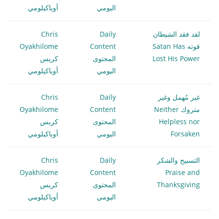
اليومي
أوياكيلومي
لقد فقد الشيطان
Daily
Chris
قوته Satan Has
Content
Oyakhilome
Lost His Power
المحتوى
كريس
اليومي
أوياكيلومي
غير مُهمل وغير
Daily
Chris
متروك Neither
Content
Oyakhilome
Helpless nor
المحتوى
كريس
Forsaken
اليومي
أوياكيلومي
التسبيح والشكر
Daily
Chris
Oyakhilome
Content
Praise and
Thanksgiving
المحتوى
كريس
اليومي
أوياكيلومي