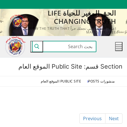
لتجاوز
الحق المغير للحياة LIFE
لى
CHANGING TRUTH
لمحتوى
اعرف الحقيقة التي تجعلك حراً KNOW THE TRUTH THAT
MAKES YOU FREE
البحث
عن:
Section قسم:
Public Site الموقع العام
منشورات POSTS
PUBLIC SITE الموقع العام
Previous
Next