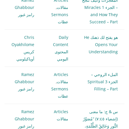
المعجزات وكيف تنجح
Articles
Ramez
– الجزء 1 Miracles
مقالات
,
Ghabbour
and How They
Sermons
رامز غبور
Succeed – Part
عظات
هو يفتح لك ذهنك He
Daily
Chris
Oyakhilome
Content
Opens Your
Understanding
المحتوى
كريس
اليومي
أوياكيلومي
الملء الروحي –
Articles
Ramez
الجزء 3 Spiritual
مقالات
,
Ghabbour
Filling – Part
Sermons
رامز غبور
عظات
س & ج: ما معنى
Articles
Ramez
(إشعياء ٧:٤٥) “مُصَوِّرُ
مقالات
Ghabbour
النُّورِ وَخَالِقُ الظُّلْمَةِ،
رامز غبور