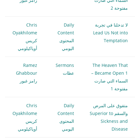
السماء التي صارت
رامز غبور
مفتوحة 2
لا تدخلنا في تجربة
Daily
Chris
Oyakhilome
Content
Lead Us Not into
Temptation
المحتوى
كريس
اليومي
أوياكيلومي
Ramez
Sermons
The Heaven That
Became Open 1 –
عظات
Ghabbour
السماء التي صارت
رامز غبور
مفتوحة 1
متفوق على المرض
Daily
Chris
والسقم Superior to
Content
Oyakhilome
Sickness and
المحتوى
كريس
Disease
اليومي
أوياكيلومي