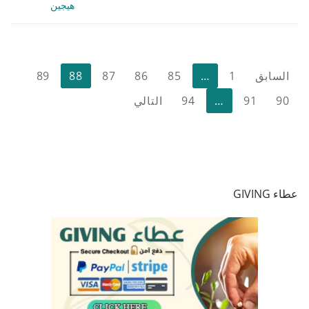
هيجين
تعدد
السابق
1
…
85
86
87
88
89
صفحات
90
91
…
94
التالي
المقالات
عطاء GIVING