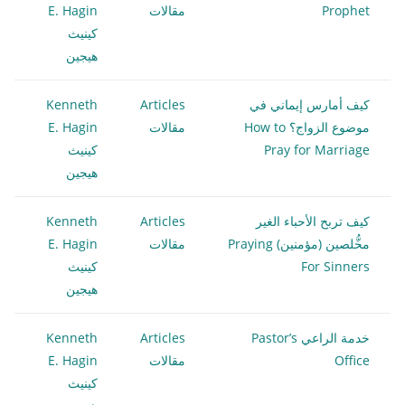
Prophet
مقالات
E. Hagin
كينيث
هيجين
كيف أمارس إيماني في
Articles
Kenneth
موضوع الزواج؟ How to
مقالات
E. Hagin
Pray for Marriage
كينيث
هيجين
كيف تربح الأحباء الغير
Articles
Kenneth
مخُّلصين (مؤمنين) Praying
مقالات
E. Hagin
For Sinners
كينيث
هيجين
خدمة الراعي Pastor’s
Articles
Kenneth
Office
مقالات
E. Hagin
كينيث