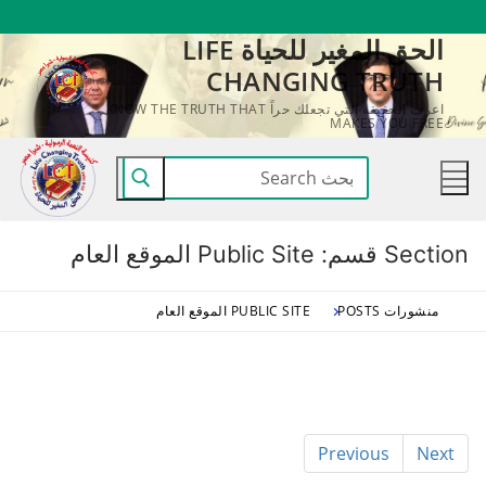
لتجاوز
الحق المغير للحياة LIFE
لى
CHANGING TRUTH
لمحتوى
اعرف الحقيقة التي تجعلك حراً KNOW THE TRUTH THAT
MAKES YOU FREE
البحث
عن:
Section قسم:
Public Site الموقع العام
منشورات POSTS
PUBLIC SITE الموقع العام
Previous
Next