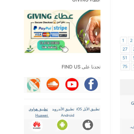
1
2
27
51
75
تجدنا على FIND US
G
تطبيق الأبل iOS
تطبيق الأندرويد
تطبيق هواوي
Huawei
Android
F.F. B ف.