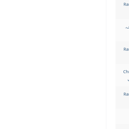
Ra
F.F. B ف.
Ra
Ch
Ra