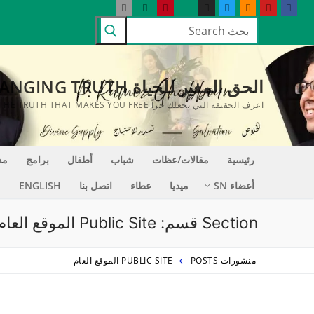
لتجاوز
البحث
لى
عن:
لمحتوى
الحق المغير للحياة LIFE CHANGING TRUTH
اعرف الحقيقة التي تجعلك حراً KNOW THE TRUTH THAT MAKES YOU FREE
رئيسية
مقالات/عظات
شباب
أطفال
برامج
مد
أعضاء SN
ميديا
عطاء
اتصل بنا
ENGLISH
Section قسم:
Public Site الموقع العام
منشورات POSTS
PUBLIC SITE الموقع العام