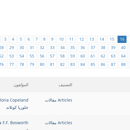
3
4
5
6
7
8
9
10
11
12
13
14
15
16
28
29
30
31
32
33
34
35
36
37
38
39
40
52
53
54
55
56
57
58
59
60
61
62
63
64
76
77
78
79
80
81
82
83
84
85
86
87
88
التصنيف
المؤلفون
Articles مقالات
loria Copeland
جلوريا كوبلاند
Articles مقالات
osworth
ف. بوسورث