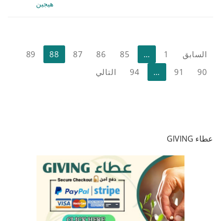
هيجين
تعدد
السابق
1
…
85
86
87
88
89
صفحات
90
91
…
94
التالي
المقالات
عطاء GIVING