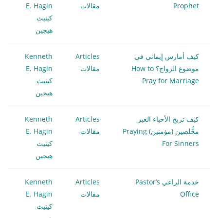
Prophet
مقالات
E. Hagin
كينيث
هيجين
كيف أمارس إيماني في
Articles
Kenneth
موضوع الزواج؟ How to
مقالات
E. Hagin
Pray for Marriage
كينيث
هيجين
كيف تربح الأحباء الغير
Articles
Kenneth
مخُّلصين (مؤمنين) Praying
مقالات
E. Hagin
For Sinners
كينيث
هيجين
خدمة الراعي Pastor’s
Articles
Kenneth
Office
مقالات
E. Hagin
كينيث