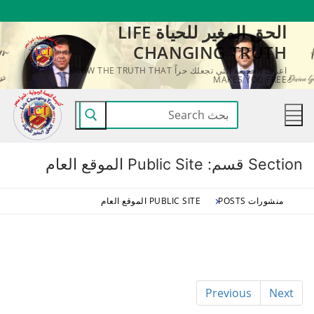
لتجاوز
الحق المغير للحياة LIFE
لى
CHANGING TRUTH
لمحتوى
اعرف الحقيقة التي تجعلك حراً KNOW THE TRUTH THAT
MAKES YOU FREE
البحث
عن:
Section قسم:
Public Site الموقع العام
منشورات POSTS
PUBLIC SITE الموقع العام
Previous
Next