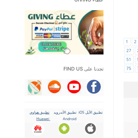
1
2
27
51
75
تجدنا على FIND US
تطبيق الأبل iOS
تطبيق الأندرويد
تطبيق هواوي
Huawei
Android
ث