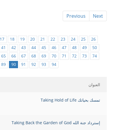
Previous
Next
17
18
19
20
21
22
23
24
25
26
41
42
43
44
45
46
47
48
49
50
65
66
67
68
69
70
71
72
73
74
89
90
91
92
93
94
العنوان
تمسك بحياتك Taking Hold of Life
إسترداد جنة الله Taking Back the Garden of God