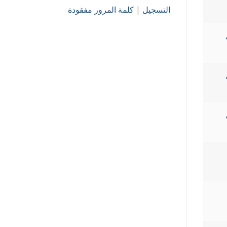
التسجيل
|
كلمة المرور مفقودة
ث
ث
ث