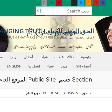
لتجاوز
البحث
لى
عن:
لمحتوى
الحق المغير للحياة LIFE CHANGING TRUTH
اعرف الحقيقة التي تجعلك حراً KNOW THE TRUTH THAT MAKES YOU FREE
رئيسية
مقالات/عظات
شباب
أطفال
برامج
مد
أعضاء SN
ميديا
عطاء
اتصل بنا
ENGLISH
Section قسم:
Public Site الموقع العام
منشورات POSTS
PUBLIC SITE الموقع العام