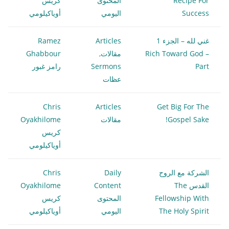
Recipe For
المحتوى
كريس
Success
اليومي
أوياكيلومي
غني لله – الجزء 1
Articles
Ramez
Rich Toward God –
مقالات
,
Ghabbour
Part
Sermons
رامز غبور
عظات
Chris
Articles
Get Big For The
Gospel Sake!
مقالات
Oyakhilome
كريس
أوياكيلومي
الشركة مع الروح
Daily
Chris
القدس The
Content
Oyakhilome
Fellowship With
المحتوى
كريس
The Holy Spirit
اليومي
أوياكيلومي