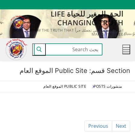
لتجاوز
الحق المغير للحياة LIFE
لى
CHANGING TRUTH
لمحتوى
اعرف الحقيقة التي تجعلك حراً KNOW THE TRUTH THAT
MAKES YOU FREE
البحث
عن:
Section قسم:
Public Site الموقع العام
منشورات POSTS
PUBLIC SITE الموقع العام
Previous
Next