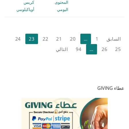
المحتوى
كريس
اليومي
أوياكيلومي
تعدد
السابق
1
…
20
21
22
23
24
صفحات
25
26
…
94
التالي
المقالات
عطاء GIVING