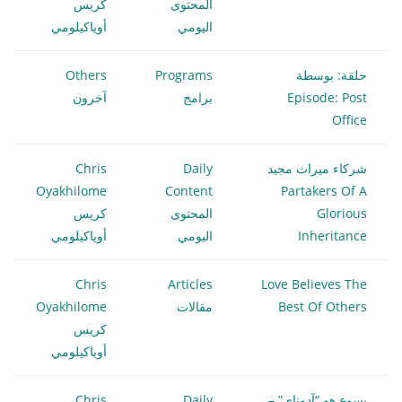
المحتوى
كريس
اليومي
أوياكيلومي
حلقة: بوسطة
Programs
Others
Episode: Post
برامج
آخرون
Office
شركاء ميراث مجيد
Daily
Chris
Oyakhilome
Content
Partakers Of A
Glorious
المحتوى
كريس
Inheritance
اليومي
أوياكيلومي
Chris
Articles
Love Believes The
Best Of Others
مقالات
Oyakhilome
كريس
أوياكيلومي
يسوع هو “آدوناي” –
Daily
Chris