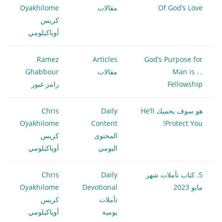
Of God’s Love
مقالات
Oyakhilome
كريس
أوياكيلومي
Ramez
Articles
God’s Purpose for
Man is . .
مقالات
Ghabbour
Fellowship
رامز غبور
هو سوف يحميك He’ll
Daily
Chris
Oyakhilome
Content
Protect You!
المحتوى
كريس
اليومي
أوياكيلومي
5. كتاب تأملات شهر
Daily
Chris
مايو 2023
Devotional
Oyakhilome
تأملات
كريس
يومية
أوياكيلومي