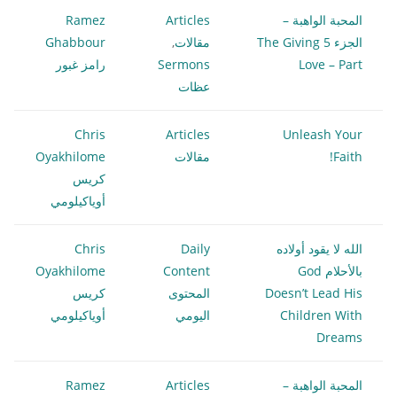
المحبة الواهبة –
Articles
Ramez
الجزء 5 The Giving
مقالات
,
Ghabbour
Love – Part
Sermons
رامز غبور
عظات
Chris
Articles
Unleash Your
Faith!
مقالات
Oyakhilome
كريس
أوياكيلومي
الله لا يقود أولاده
Daily
Chris
بالأحلام God
Content
Oyakhilome
Doesn’t Lead His
المحتوى
كريس
Children With
اليومي
أوياكيلومي
Dreams
المحبة الواهبة –
Articles
Ramez