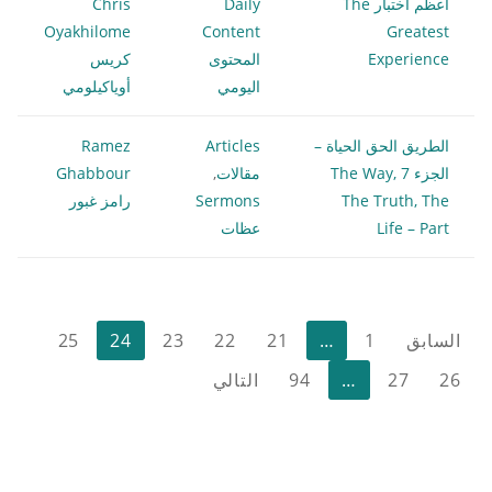
أعظم اختبار The
Daily
Chris
Oyakhilome
Content
Greatest
Experience
المحتوى
كريس
اليومي
أوياكيلومي
الطريق الحق الحياة –
Articles
Ramez
الجزء 7 The Way,
مقالات
,
Ghabbour
The Truth, The
Sermons
رامز غبور
Life – Part
عظات
تعدد
السابق
1
…
21
22
23
24
25
صفحات
26
27
…
94
التالي
المقالات