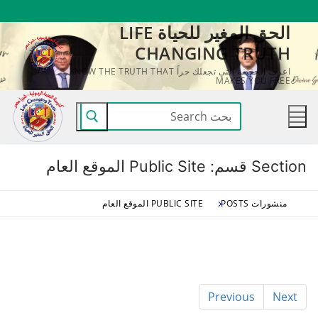
لتجاوز
الحق المغير للحياة LIFE
لى
CHANGING TRUTH
لمحتوى
اعرف الحقيقة التي تجعلك حراً KNOW THE TRUTH THAT
MAKES YOU FREE
البحث
عن:
Section قسم:
Public Site الموقع العام
منشورات POSTS
PUBLIC SITE الموقع العام
Previous
Next