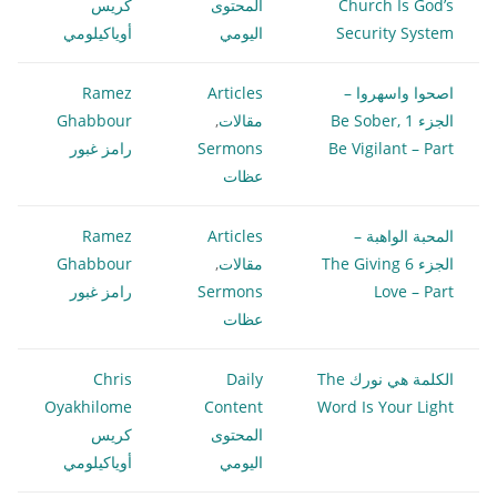
Church Is God’s
المحتوى
كريس
Security System
اليومي
أوياكيلومي
اصحوا واسهروا –
Articles
Ramez
الجزء 1 Be Sober,
مقالات
,
Ghabbour
Be Vigilant – Part
Sermons
رامز غبور
عظات
المحبة الواهبة –
Articles
Ramez
الجزء 6 The Giving
مقالات
,
Ghabbour
Love – Part
Sermons
رامز غبور
عظات
الكلمة هي نورك The
Daily
Chris
Oyakhilome
Content
Word Is Your Light
المحتوى
كريس
اليومي
أوياكيلومي