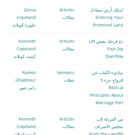
امتلك أرض ميعادك
Articles
Gloria
Entering Your
مقالات
Copeland
Promised Land
جلوريا كوبلاند
دع فرحك يفيض Let
Articles
Kenneth
Your Joy
مقالات
Copeland
Overflow
كينيث كوبلاند
مباديء الكتاب عن
Sermons
Ramez
الزواج جزء 5
عظات
Ghabbour
Biblical
رامز غبور
Principles About
Marriage Part
من المزبلة إلى
Articles
Kenneth
مجلس الأشراف
مقالات
Copeland
From the Landfill
كينيث كوبلاند