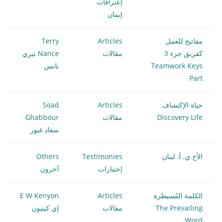
إعترافات
إيمان
مفاتيح للعمل
Articles
Terry
كفريق جزء 3
مقالات
Nance تيري
Teamwork Keys
نانس
Part
حياة الإكتشاف
Articles
Soad
Discovery Life
مقالات
Ghabbour
سعاد غبور
الأخ ي. أ. لبنان
Testimonies
Others
إختبارات
آخرون
الكلمة المُسيطرة
Articles
E W Kenyon
The Prevailing
مقالات
إي كينيون
Word