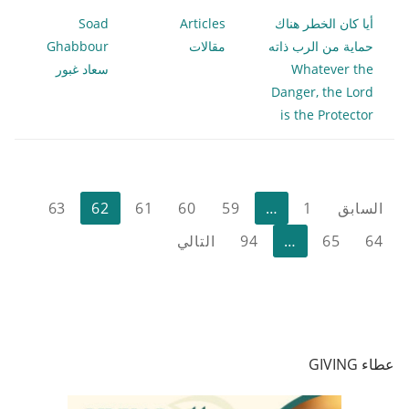
أيا كان الخطر هناك
Articles
Soad
حماية من الرب ذاته
مقالات
Ghabbour
Whatever the
سعاد غبور
Danger, the Lord
is the Protector
تعدد
السابق
1
…
59
60
61
62
63
صفحات
64
65
…
94
التالي
المقالات
عطاء GIVING