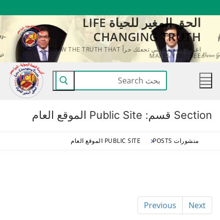
لتجاوز
الحق المغير للحياة LIFE
لى
CHANGING TRUTH
لمحتوى
اعرف الحقيقة التي تجعلك حراً KNOW THE TRUTH THAT
MAKES YOU FREE
البحث
عن:
Section قسم:
Public Site الموقع العام
منشورات POSTS
PUBLIC SITE الموقع العام
Previous
Next