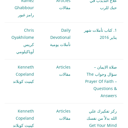
علاج التذبذب في
Articles
Ramez
حبك للرب
مقالات
Ghabbour
رامز غبور
1. كتاب تأملات شهر
Daily
Chris
يناير 2016
Devotional
Oyakhilome
تأملات يومية
كريس
أوياكيلومي
صلاة الايمان –
Articles
Kenneth
سؤال وجواب The
مقالات
Copeland
Prayer Of Faith –
كينيث كوبلاند
Questions &
Answers
ركز تفكيرك علي
Articles
Kenneth
الله بدلاً من نفسك
مقالات
Copeland
Get Your Mind
كينيث كوبلاند