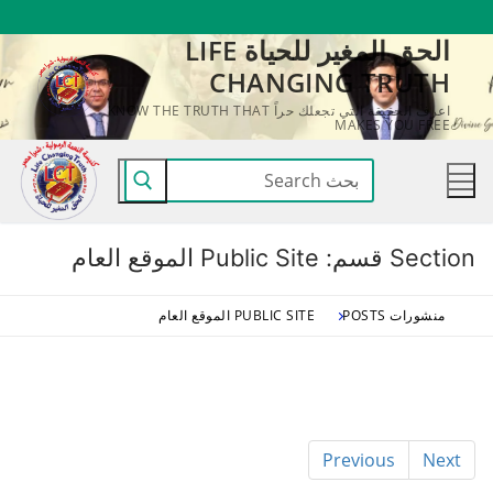
لتجاوز
الحق المغير للحياة LIFE
لى
CHANGING TRUTH
لمحتوى
اعرف الحقيقة التي تجعلك حراً KNOW THE TRUTH THAT
MAKES YOU FREE
البحث
عن:
Section قسم:
Public Site الموقع العام
منشورات POSTS
PUBLIC SITE الموقع العام
Previous
Next