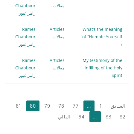
مقالات
Ghabbour
رامز غبور
Ramez
Articles
What’s the meaning
of “Humble Yourself”
مقالات
Ghabbour
?
رامز غبور
Ramez
Articles
My testimony of the
infilling of the Holy
مقالات
Ghabbour
Spirit
رامز غبور
تعدد
السابق
1
…
77
78
79
80
81
صفحات
82
83
…
94
التالي
المقالات