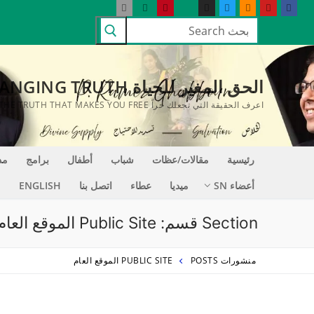
لتجاوز
البحث
لى
عن:
لمحتوى
الحق المغير للحياة LIFE CHANGING TRUTH
اعرف الحقيقة التي تجعلك حراً KNOW THE TRUTH THAT MAKES YOU FREE
رئيسية
مقالات/عظات
شباب
أطفال
برامج
مد
أعضاء SN
ميديا
عطاء
اتصل بنا
ENGLISH
Section قسم:
Public Site الموقع العام
منشورات POSTS
PUBLIC SITE الموقع العام