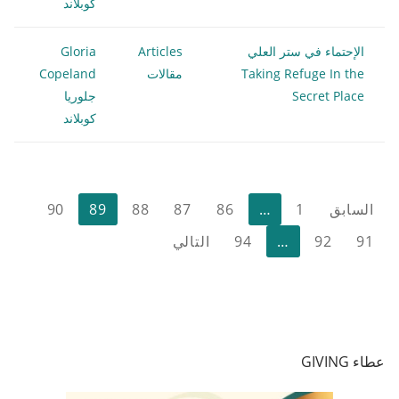
كوبلاند
الإحتماء في ستر العلي
Articles
Gloria
Taking Refuge In the
مقالات
Copeland
Secret Place
جلوريا
كوبلاند
تعدد
السابق
1
…
86
87
88
89
90
صفحات
91
92
…
94
التالي
المقالات
عطاء GIVING