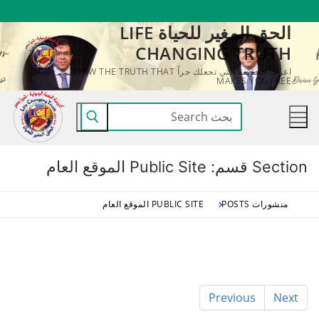
لتجاوز
الحق المغير للحياة LIFE
لى
CHANGING TRUTH
لمحتوى
اعرف الحقيقة التي تجعلك حراً KNOW THE TRUTH THAT
MAKES YOU FREE
البحث
عن:
Section قسم:
Public Site الموقع العام
منشورات POSTS
PUBLIC SITE الموقع العام
Previous
Next