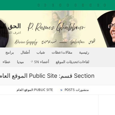
لتجاوز
لى
لمحتوى
الحق المغير للحيا
اعرف الحقيقة التي تجعلك حراً REE
رئيسية
مقالات/عظات
شباب
أطفال
برامج
لقاءات/تحديثات الموقع
أعضاء SN
ميديا
عطاء
Section قسم:
Public Site الموقع العام
منشورات POSTS
PUBLIC SITE الموقع العام