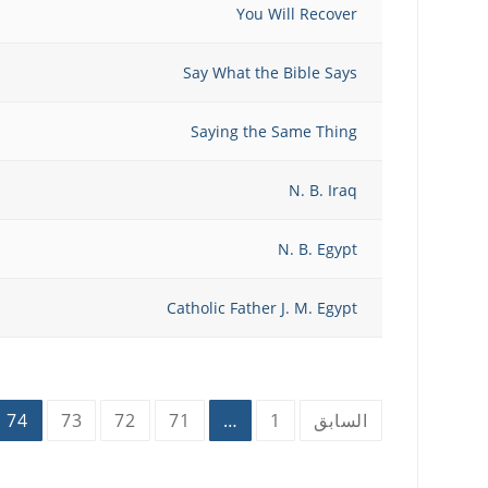
You Will Recover
Say What the Bible Says
Saying the Same Thing
N. B. Iraq
N. B. Egypt
Catholic Father J. M. Egypt
تعدد
السابق
1
…
71
72
73
74
صفحات