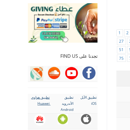
1
2
27
51
تجدنا على FIND US
75
تطبيق الأبل
تطبيق
تطبيق هواوي
iOS
الأندرويد
Huawei
Android