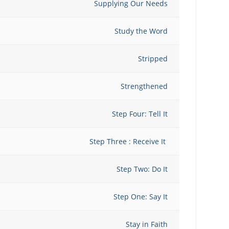
Supplying Our Needs
Study the Word
Stripped
Strengthened
Step Four: Tell It
Step Three : Receive It
Step Two: Do It
Step One: Say It
Stay in Faith