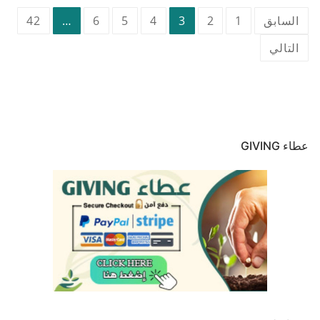
تعدد
السابق
1
2
3
4
5
6
…
42
صفحات
التالي
المقالات
عطاء GIVING