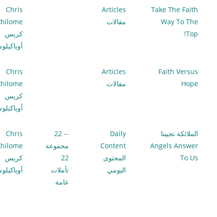
Chris
Articles
Take The Faith
Way To The
مقالات
hilome
Top!
كريس
أوياكيلو
Chris
Articles
Faith Versus
Hope
مقالات
hilome
كريس
أوياكيلو
الملائكة تجيبنا
Daily
-- 22
Chris
Angels Answer
Content
مجموعة
hilome
To Us
المحتوى
22
كريس
اليومي
تأملات
أوياكيلو
عامة