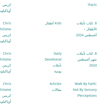
Facts!
كريس
أوياكيلو
8. كتاب تأملات
Kids أطفال
Chris
الأطفال –
hilome
أغسطس 2024
كريس
أوياكيلو
8. كتاب تأملات
Daily
Chris
شهر أغسطس
Devotional
hilome
2024
تأملات
كريس
يومية
أوياكيلو
Chris
Articles
Walk By Faith;
Not By Sensory
مقالات
hilome
Perceptions!
كريس
أوياكيلو