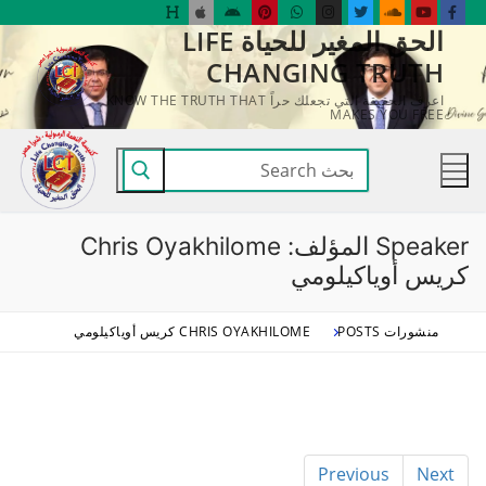
لتجاوز
الحق المغير للحياة LIFE
لى
CHANGING TRUTH
لمحتوى
اعرف الحقيقة التي تجعلك حراً KNOW THE TRUTH THAT
MAKES YOU FREE
البحث
عن:
Speaker المؤلف:
Chris Oyakhilome
كريس أوياكيلومي
منشورات POSTS
CHRIS OYAKHILOME كريس أوياكيلومي
Previous
Next