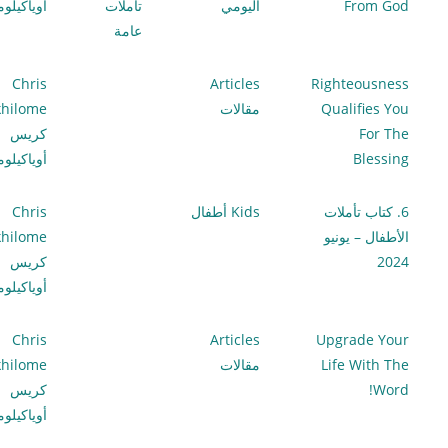
From God
اليومي
تأملات
أوياكيلو
عامة
Chris
Articles
Righteousness
Qualifies You
مقالات
hilome
For The
كريس
Blessing
أوياكيلو
6. كتاب تأملات
Kids أطفال
Chris
الأطفال – يونيو
hilome
2024
كريس
أوياكيلو
Chris
Articles
Upgrade Your
Life With The
مقالات
hilome
Word!
كريس
أوياكيلو