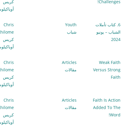
Challenges!
كريس
أوياكيلو
6. كتاب تأملات
Youth
Chris
الشباب – يونيو
شباب
hilome
2024
كريس
أوياكيلو
Chris
Articles
Weak Faith
Versus Strong
مقالات
hilome
Faith
كريس
أوياكيلو
Chris
Articles
Faith Is Action
Added To The
مقالات
hilome
Word!
كريس
أوياكيلو