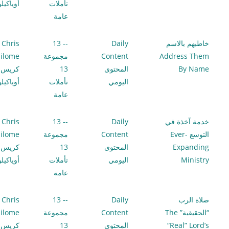
تأملات
أوياكيل
عامة
خاطبهم بالاسم
Daily
-- 13
Chris
Address Them
Content
مجموعة
ilome
By Name
المحتوى
13
كريس
اليومي
تأملات
أوياكيل
عامة
خدمة آخذة في
Daily
-- 13
Chris
التوسع Ever-
Content
مجموعة
ilome
Expanding
المحتوى
13
كريس
Ministry
اليومي
تأملات
أوياكيل
عامة
صلاة الرب
Daily
-- 13
Chris
“الحقيقية” The
Content
مجموعة
ilome
“Real” Lord’s
المحتوى
13
كريس