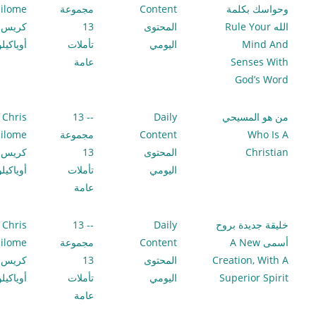
وحواسك بكلمة
Content
مجموعة
ilome
الله Rule Your
المحتوى
13
كريس
Mind And
اليومي
تأملات
أوياكيل
Senses With
عامة
God’s Word
من هو المسيحي
Daily
-- 13
Chris
Who Is A
Content
مجموعة
ilome
Christian
المحتوى
13
كريس
اليومي
تأملات
أوياكيل
عامة
خليقة جديدة بروح
Daily
-- 13
Chris
أسمى A New
Content
مجموعة
ilome
Creation, With A
المحتوى
13
كريس
Superior Spirit
اليومي
تأملات
أوياكيل
عامة