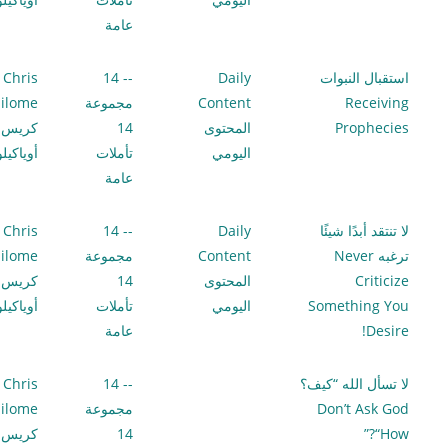
عامة
استقبال النبوات
Daily
-- 14
Chris
Receiving
Content
مجموعة
ilome
Prophecies
المحتوى
14
كريس
اليومي
تأملات
أوياكيل
عامة
لا تنتقد أبدًا شيئًا
Daily
-- 14
Chris
ترغبه Never
Content
مجموعة
ilome
Criticize
المحتوى
14
كريس
Something You
اليومي
تأملات
أوياكيل
Desire!
عامة
لا تسأل الله “كيف؟
-- 14
Chris
Don’t Ask God
مجموعة
ilome
“How?”
14
كريس