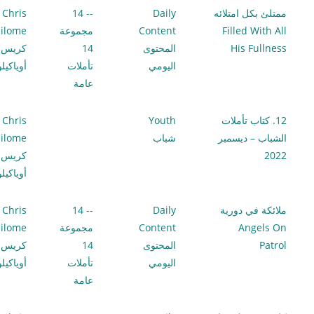
ممتلئ بكل امتلائه
Daily
-- 14
Chris
Filled With All
Content
مجموعة
ilome
His Fullness
المحتوى
14
كريس
اليومي
تأملات
أوياكيل
عامة
12. كتاب تأملات
Youth
Chris
الشباب – ديسمبر
شباب
ilome
2022
كريس
أوياكيل
ملائكة في دورية
Daily
-- 14
Chris
Angels On
Content
مجموعة
ilome
Patrol
المحتوى
14
كريس
اليومي
تأملات
أوياكيل
عامة