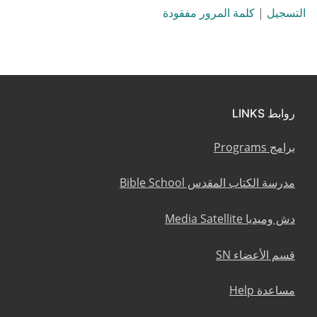
التسجيل
|
كلمة المرور مفقودة
روابط LINKS
برامج Programs
مدرسة الكتاب المقدس Bible School
دش وميديا Media Satellite
قسم الأعضاء SN
مساعدة Help