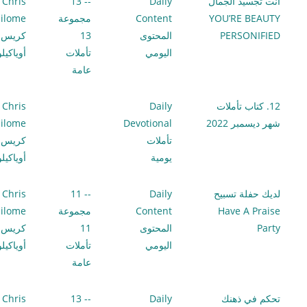
أنت تجسيد الجمال
Daily
-- 13
Chris
YOU’RE BEAUTY
Content
مجموعة
ilome
PERSONIFIED
المحتوى
13
كريس
اليومي
تأملات
أوياكيل
عامة
12. كتاب تأملات
Daily
Chris
شهر ديسمبر 2022
Devotional
ilome
تأملات
كريس
يومية
أوياكيل
لديك حفلة تسبيح
Daily
-- 11
Chris
Have A Praise
Content
مجموعة
ilome
Party
المحتوى
11
كريس
اليومي
تأملات
أوياكيل
عامة
تحكم في ذهنك
Daily
-- 13
Chris