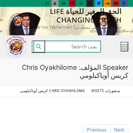
لتجاوز
الحق المغير للحياة LIFE
لى
CHANGING TRUTH
لمحتوى
اعرف الحقيقة التي تجعلك حراً KNOW THE TRUTH THAT
MAKES YOU FREE
البحث
عن:
Speaker المؤلف:
Chris Oyakhilome
كريس أوياكيلومي
منشورات POSTS
CHRIS OYAKHILOME كريس أوياكيلومي
Previous
Next