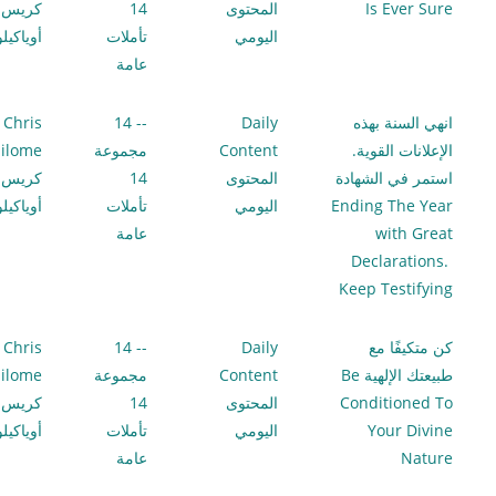
Is Ever Sure
المحتوى
14
كريس
اليومي
تأملات
أوياكيل
عامة
انهي السنة بهذه
Daily
-- 14
Chris
الإعلانات القوية.
Content
مجموعة
ilome
استمر في الشهادة
المحتوى
14
كريس
Ending The Year
اليومي
تأملات
أوياكيل
with Great
عامة
Declarations.
Keep Testifying
كن متكيفًا مع
Daily
-- 14
Chris
طبيعتك الإلهية Be
Content
مجموعة
ilome
Conditioned To
المحتوى
14
كريس
Your Divine
اليومي
تأملات
أوياكيل
Nature
عامة