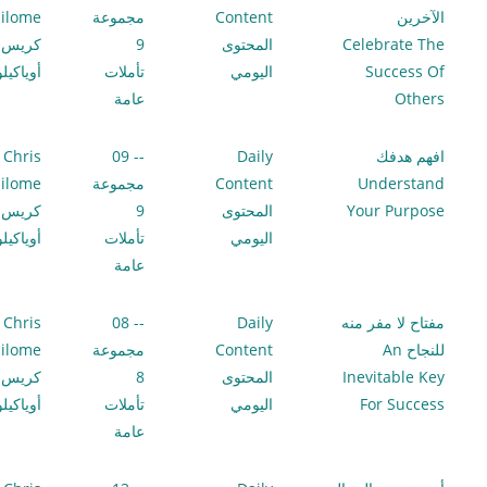
الآخرين
Content
مجموعة
ilome
Celebrate The
المحتوى
9
كريس
Success Of
اليومي
تأملات
أوياكيل
Others
عامة
افهم هدفك
Daily
-- 09
Chris
Understand
Content
مجموعة
ilome
Your Purpose
المحتوى
9
كريس
اليومي
تأملات
أوياكيل
عامة
مفتاح لا مفر منه
Daily
-- 08
Chris
للنجاح An
Content
مجموعة
ilome
Inevitable Key
المحتوى
8
كريس
For Success
اليومي
تأملات
أوياكيل
عامة