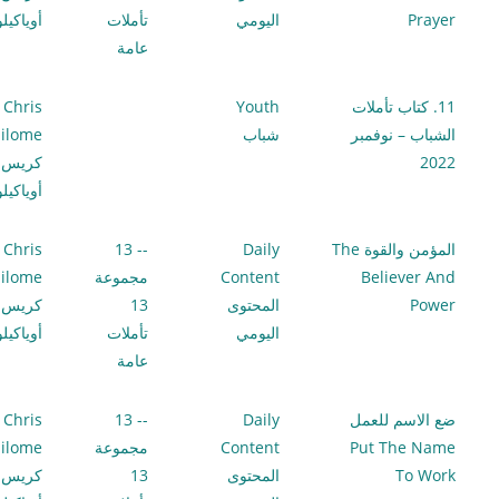
Prayer
اليومي
تأملات
أوياكيل
عامة
11. كتاب تأملات
Youth
Chris
الشباب – نوفمبر
شباب
ilome
2022
كريس
أوياكيل
المؤمن والقوة The
Daily
-- 13
Chris
Believer And
Content
مجموعة
ilome
Power
المحتوى
13
كريس
اليومي
تأملات
أوياكيل
عامة
ضع الاسم للعمل
Daily
-- 13
Chris
Put The Name
Content
مجموعة
ilome
To Work
المحتوى
13
كريس