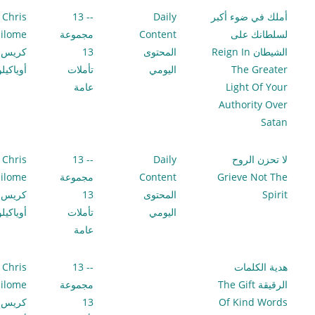
أملك في ضوء أكبر
Daily
-- 13
Chris
لسلطانك على
Content
مجموعة
ilome
الشيطان Reign In
المحتوى
13
كريس
The Greater
اليومي
تأملات
أوياكيل
Light Of Your
عامة
Authority Over
Satan
لا تحزن الروح
Daily
-- 13
Chris
Grieve Not The
Content
مجموعة
ilome
Spirit
المحتوى
13
كريس
اليومي
تأملات
أوياكيل
عامة
هدية الكلمات
-- 13
Chris
الرقيقة The Gift
مجموعة
ilome
Of Kind Words
13
كريس