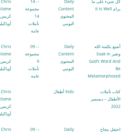
كل شيء على ما
Daily
-- 14
Chris
يرام It Is Well
Content
مجموعة
ilome
المحتوى
14
كريس
اليومي
تأملات
أوياكيل
عامة
أشبع بكلمة الله
Daily
-- 09
Chris
وتغير Soak In
Content
مجموعة
ilome
God’s Word And
المحتوى
9
كريس
Be
اليومي
تأملات
أوياكيل
Metamorphosed
عامة
كتاب تأملات
Kids أطفال
Chris
الأطفال – ديسمبر
ilome
2022
كريس
أوياكيل
احتفل بنجاح
Daily
-- 09
Chris