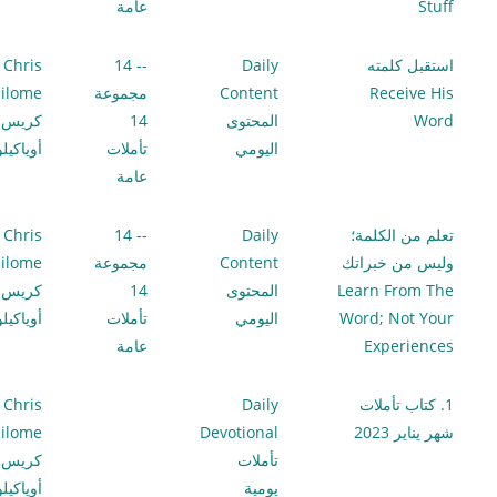
Stuff
عامة
استقبل كلمته
Daily
-- 14
Chris
Receive His
Content
مجموعة
ilome
Word
المحتوى
14
كريس
اليومي
تأملات
أوياكيل
عامة
تعلم من الكلمة؛
Daily
-- 14
Chris
وليس من خبراتك
Content
مجموعة
ilome
Learn From The
المحتوى
14
كريس
Word; Not Your
اليومي
تأملات
أوياكيل
Experiences
عامة
1. كتاب تأملات
Daily
Chris
شهر يناير 2023
Devotional
ilome
تأملات
كريس
يومية
أوياكيل