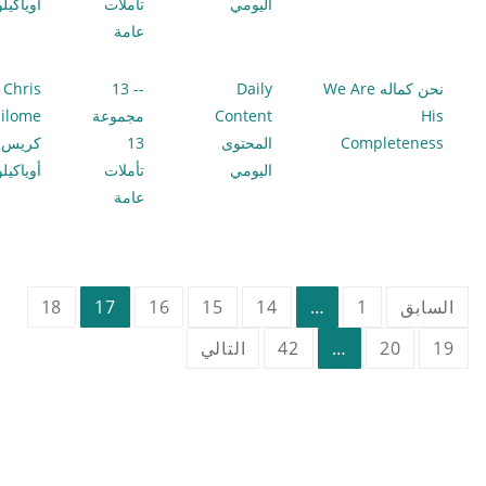
اليومي
تأملات
أوياكيل
عامة
نحن كماله We Are
Daily
-- 13
Chris
His
Content
مجموعة
ilome
Completeness
المحتوى
13
كريس
اليومي
تأملات
أوياكيل
عامة
تعدد
السابق
1
…
14
15
16
17
18
صفحات
19
20
…
42
التالي
المقالات