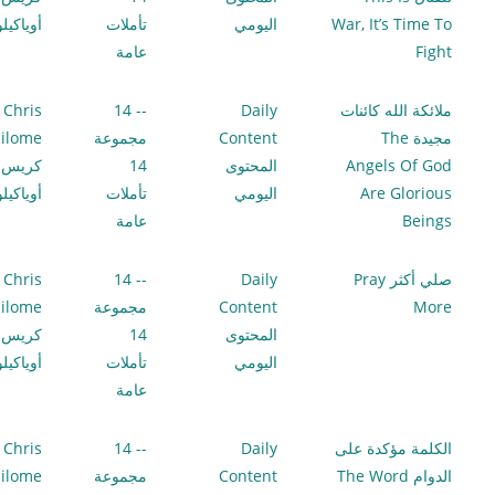
War, It’s Time To
اليومي
تأملات
أوياكيل
Fight
عامة
ملائكة الله كائنات
Daily
-- 14
Chris
مجيدة The
Content
مجموعة
ilome
Angels Of God
المحتوى
14
كريس
Are Glorious
اليومي
تأملات
أوياكيل
Beings
عامة
صلي أكثر Pray
Daily
-- 14
Chris
More
Content
مجموعة
ilome
المحتوى
14
كريس
اليومي
تأملات
أوياكيل
عامة
الكلمة مؤكدة على
Daily
-- 14
Chris
الدوام The Word
Content
مجموعة
ilome