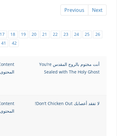
Previous
Next
17
18
19
20
21
22
23
24
25
26
41
42
أنت مختوم بالروح المقدس You’re
Content
Sealed with The Holy Ghost
المحتوى 
لا تفقد أعصابك Don’t Chicken Out!
Content
المحتوى 