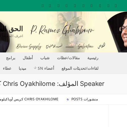
لتجاوز
لى
لمحتوى
الحق المغير للحيا
اعرف الحقيقة التي تجعلك حراً REE
رئيسية
مقالات/عظات
شباب
أطفال
برامج
لقاءات/تحديثات الموقع
أعضاء SN
ميديا
عطاء
Speaker المؤلف:
Chris Oyakhilome كريس أوياكيلومي
منشورات POSTS
CHRIS OYAKHILOME كريس أوياكيلومي