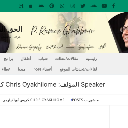
لتجاوز
لى
لمحتوى
الحق المغير للحي
اعرف الحقيقة التي تجعلك حراً EE
رئيسية
مقالات/عظات
شباب
أطفال
برامج
لقاءات/تحديثات الموقع
أعضاء SN
ميديا
عطاء
Speaker المؤلف:
Chris Oyakhilome كريس أوياكيلومي
منشورات POSTS
CHRIS OYAKHILOME كريس أوياكيلومي