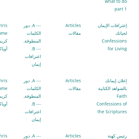
what to do
part 1
إعترافات الإيمان
Articles
--- A. دور
hris
لحياتك
مقالات
الكلمات
lome
Confessions
المنطوقة
,
كري
for Living
--- B.
أويا
اعترافات
إيمان
إعلان إيمانك
Articles
--- A. دور
hris
بالشواهد الكتابية
مقالات
الكلمات
lome
Faith
المنطوقة
,
كري
Confessions of
--- B.
أويا
the Scriptures
اعترافات
إيمان
رئيس كهنة
Articles
--- A. دور
hris