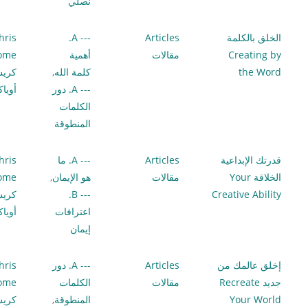
نصلي
الخلق بالكلمة
Articles
--- A.
hris
Creating by
مقالات
أهمية
lome
the Word
كلمة الله
,
كري
--- A. دور
أويا
الكلمات
المنطوقة
قدرتك الإبداعية
Articles
--- A. ما
hris
الخلاقة Your
مقالات
هو الإيمان
,
lome
Creative Ability
--- B.
كري
اعترافات
أويا
إيمان
إخلق عالمك من
Articles
--- A. دور
hris
جديد Recreate
مقالات
الكلمات
lome
Your World
المنطوقة
,
كري