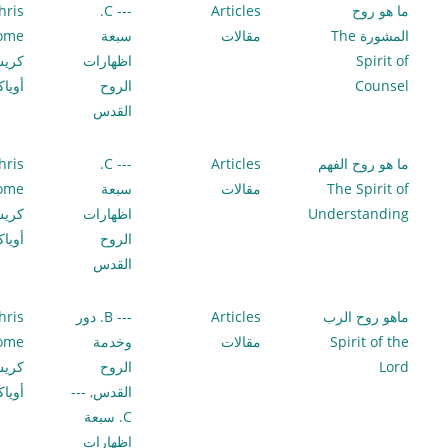
ما هو روح
Articles
--- C.
hris
المشورة The
مقالات
سبعة
lome
Spirit of
اظهارات
كري
Counsel
الروح
أويا
القدس
ما هو روح الفهم
Articles
--- C.
hris
The Spirit of
مقالات
سبعة
lome
Understanding
اظهارات
كري
الروح
أويا
القدس
ماهو روح الرب
Articles
--- B. دور
hris
Spirit of the
مقالات
وخدمة
lome
Lord
الروح
كري
القدس
,
---
أويا
C. سبعة
اظهارات