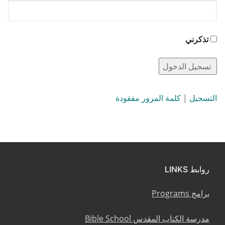
تذكرني
التسجيل
|
كلمة المرور مفقودة
روابط LINKS
برامج Programs
مدرسة الكتاب المقدس Bible School