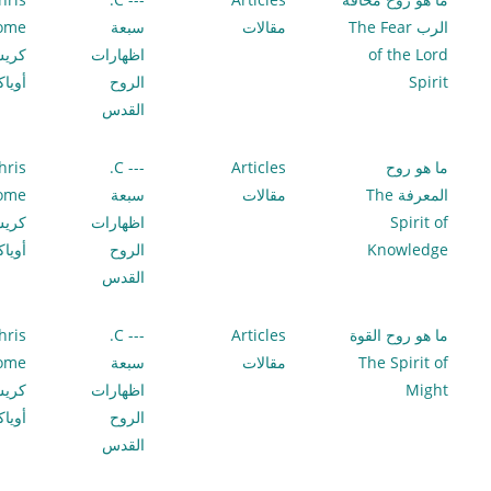
الرب The Fear
مقالات
سبعة
lome
of the Lord
اظهارات
كري
Spirit
الروح
أويا
القدس
ما هو روح
Articles
--- C.
hris
المعرفة The
مقالات
سبعة
lome
Spirit of
اظهارات
كري
Knowledge
الروح
أويا
القدس
ما هو روح القوة
Articles
--- C.
hris
The Spirit of
مقالات
سبعة
lome
Might
اظهارات
كري
الروح
أويا
القدس