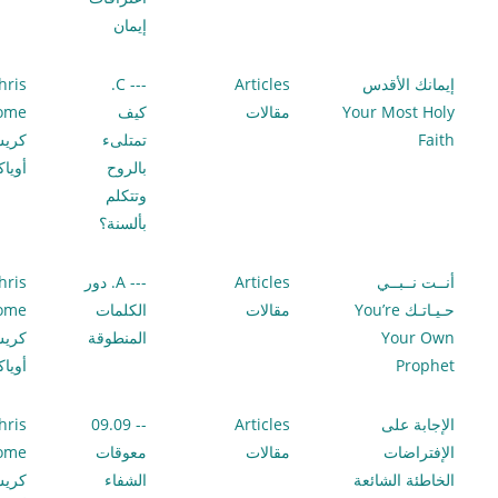
إيمان
إيمانك الأقدس
Articles
--- C.
hris
Your Most Holy
مقالات
كيف
lome
Faith
تمتلىء
كري
بالروح
أويا
وتتكلم
بألسنة؟
أنــت نــبــي
Articles
--- A. دور
hris
حـيـاتـك You’re
مقالات
الكلمات
lome
Your Own
المنطوقة
كري
Prophet
أويا
الإجابة على
Articles
-- 09.09
hris
الإفتراضات
مقالات
معوقات
lome
الخاطئة الشائعة
الشفاء
كري