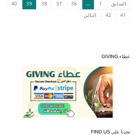
تعدد
السابق
1
…
36
37
38
39
40
صفحات
41
42
التالي
المقالات
عطاء GIVING
تجدنا على FIND US