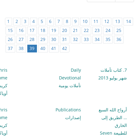
1
2
3
4
5
6
7
8
9
10
11
12
13
14
15
16
17
18
19
20
21
22
23
24
25
26
27
28
29
30
31
32
33
34
35
36
37
38
39
40
41
42
7. كتاب تأملات
Daily
hris
شهر يوليو 2013
Devotional
lome
تأملات يومية
كري
أويا
أرواح الله السبع
Publications
hris
… الطريق إلى
إصدارات
lome
الخارق
كري
للطبيعة Seven
أويا