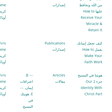
من الله وتحافظ
إصدارات
lome
عليها How to
كري
Receive Your
أويا
Miracle &
Retain It
كيف تجعل إيمانك
Publications
hris
يعمل How to
إصدارات
lome
Make Your
كري
Faith Work
أويا
هويتنا في المسيح
Articles
--- B.
hris
جزء 2 Our
مقالات
اعترافات
lome
Identity With
إيمان
,
---
كري
Christ Part
E. هويتك
أويا
في
المسيح