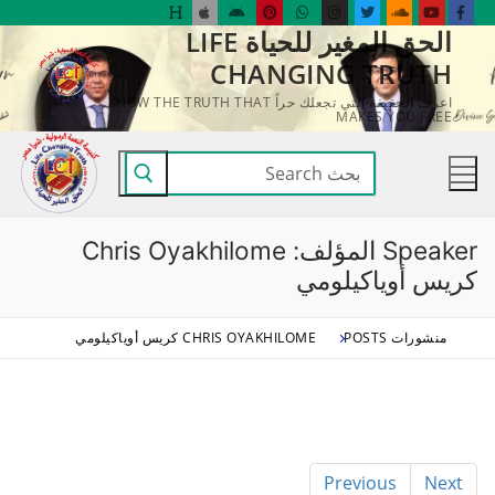
لتجاوز
الحق المغير للحياة LIFE
لى
CHANGING TRUTH
لمحتوى
اعرف الحقيقة التي تجعلك حراً KNOW THE TRUTH THAT
MAKES YOU FREE
البحث
عن:
Speaker المؤلف:
Chris Oyakhilome
كريس أوياكيلومي
منشورات POSTS
CHRIS OYAKHILOME كريس أوياكيلومي
Previous
Next