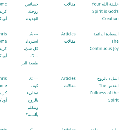
خليقة الله Your
مقالات
خصائص
lome
Spirit is God’s
روحك
كري
Creation
الجديدة
أويا
السعادة الدائمة
Articles
--- A.
hris
The
مقالات
استرداد
lome
Continuous Joy
كل شىْ
,
-
كري
-- D.
أويا
طبيعة البر
الملء بالروح
Articles
--- C.
hris
القدس The
مقالات
كيف
lome
Fullness of the
تمتلىء
كري
Spirit
بالروح
أويا
وتتكلم
بألسنة؟
ما هو روح مخافة
Articles
--- C.
hris