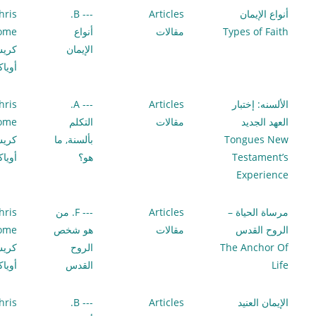
أنواع الإيمان
Articles
--- B.
hris
Types of Faith
مقالات
أنواع
lome
الإيمان
كري
أويا
الألسنه: إختبار
Articles
--- A.
hris
العهد الجديد
مقالات
التكلم
lome
Tongues New
بألسنة, ما
كري
Testament’s
هو؟
أويا
Experience
مرساة الحياة –
Articles
--- F. من
hris
الروح القدس
مقالات
هو شخص
lome
The Anchor Of
الروح
كري
Life
القدس
أويا
الإيمان العنيد
Articles
--- B.
hris