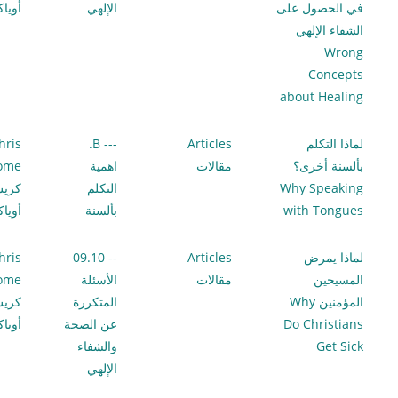
في الحصول على
الإلهي
أويا
الشفاء الإلهي
Wrong
Concepts
about Healing
لماذا التكلم
Articles
--- B.
hris
بألسنة أخرى؟
مقالات
اهمية
lome
Why Speaking
التكلم
كري
with Tongues
بألسنة
أويا
لماذا يمرض
Articles
-- 09.10
hris
المسيحين
مقالات
الأسئلة
lome
المؤمنين Why
المتكررة
كري
Do Christians
عن الصحة
أويا
Get Sick
والشفاء
الإلهي