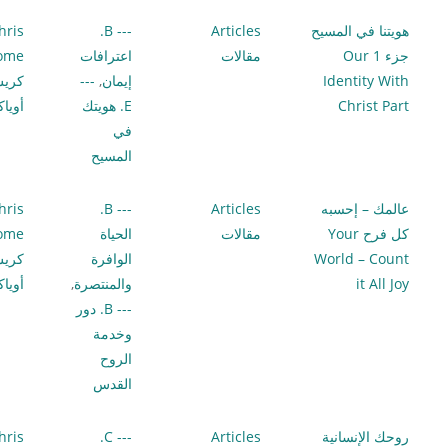
هويتنا في المسيح
Articles
--- B.
hris
جزء 1 Our
مقالات
اعترافات
lome
Identity With
إيمان
,
---
كري
Christ Part
E. هويتك
أويا
في
المسيح
عالمك – إحسبه
Articles
--- B.
hris
كل فرح Your
مقالات
الحياة
lome
World – Count
الوافرة
كري
it All Joy
والمنتصرة
,
أويا
--- B. دور
وخدمة
الروح
القدس
روحك الإنسانية
Articles
--- C.
hris