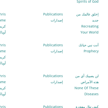
Spirits of God
إخلق عالمك من
Publications
hris
جديد
إصدارات
lome
Recreating
كري
Your World
أويا
أنت نبي حياتك
Publications
hris
Prophecy
إصدارات
lome
كري
أويا
لن يصيبك أي من
Publications
hris
هذه الأمراض
إصدارات
lome
None Of These
كري
Diseases
أويا
كيف تنال معجزة
Publications
hris