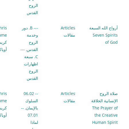
الروح
القدس
أرواح الله السبعة
Articles
--- B. دور
hris
Seven Spirits
مقالات
وخدمة
lome
of God
الروح
كري
القدس
,
---
أويا
C. سبعة
اظهارات
الروح
القدس
صلاة الروح
Articles
-- 06.02
hris
الإنسانية الخلاقة
مقالات
السلوك
lome
The Prayer of
بالإيمان
,
--
كري
the Creative
07.01
أويا
Human Spirit
لماذا