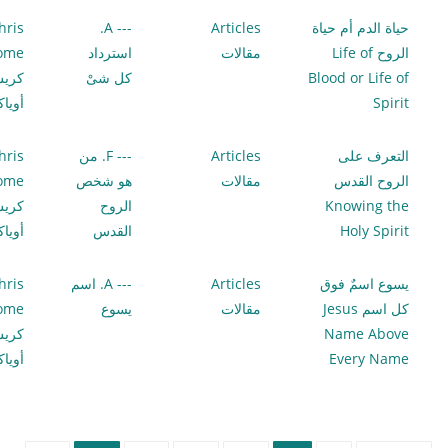
حياة الدم أم حياة
Articles
--- A.
hris
الروح Life of
مقالات
استرداد
lome
Blood or Life of
كل شىْ
كري
Spirit
أويا
التعرف على
Articles
--- F. من
hris
الروح القدس
مقالات
هو شخص
lome
Knowing the
الروح
كري
Holy Spirit
القدس
أويا
يسوع اسمٌ فوق
Articles
--- A. اسم
hris
كل اسم Jesus
مقالات
يسوع
lome
Name Above
كري
Every Name
أويا