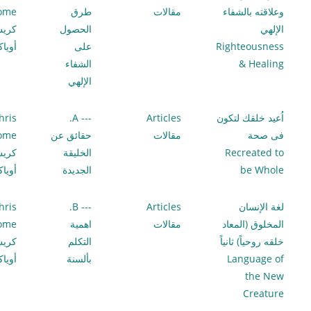
وعلاقته بالشفاء
مقالات
طرق
lome
الإلهي
الحصول
كري
Righteousness
على
أويا
& Healing
الشفاء
الإلهي
اُعيد خلقك لتكون
Articles
--- A.
hris
فى صحة
مقالات
حقائق عن
lome
Recreated to
الخليقة
كري
be Whole
الجديدة
أويا
لغة الإنسان
Articles
--- B.
hris
المخلوق (المعاد
مقالات
اهمية
lome
خلقه روحياً) ثانياً
التكلم
كري
Language of
بألسنة
أويا
the New
Creature