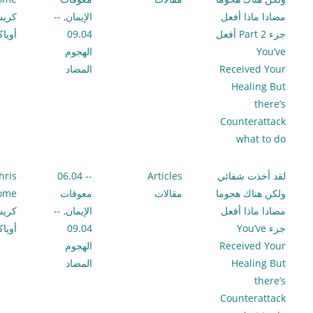
مضادا ماذا أفعل
الإيمان
,
--
كري
جزء 2 Part أفعل
09.04
أويا
You’ve
الهجوم
Received Your
المضاد
Healing But
there’s
Counterattack
what to do
لقد أخذت شفائي
Articles
-- 06.04
hris
ولكن هناك هجوما
مقالات
معوقات
lome
مضادا ماذا أفعل
الإيمان
,
--
كري
جزء You’ve
09.04
أويا
Received Your
الهجوم
Healing But
المضاد
there’s
Counterattack