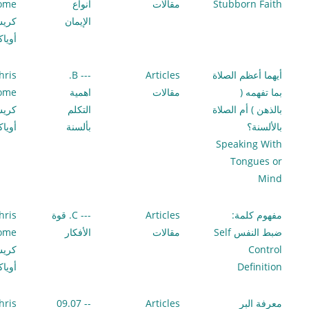
Stubborn Faith
مقالات
أنواع
lome
الإيمان
كري
أويا
أيهما أعظم الصلاة
Articles
--- B.
hris
بما تفهمه (
مقالات
اهمية
lome
بالذهن ) أم الصلاة
التكلم
كري
بالألسنة؟
بألسنة
أويا
Speaking With
Tongues or
Mind
مفهوم كلمة:
Articles
--- C. قوة
hris
ضبط النفس Self
مقالات
الأفكار
lome
Control
كري
Definition
أويا
معرفة البر
Articles
-- 09.07
hris