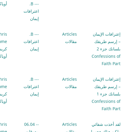
--- B.
أويا
اعترافات
إيمان
إعترافات الإيمان
Articles
--- B.
hris
– إرسم طريقك
مقالات
اعترافات
lome
بلسانك جزء 2
إيمان
كري
Confessions of
أويا
Faith Part
إعترافات الإيمان
Articles
--- B.
hris
– إرسم طريقك
مقالات
اعترافات
lome
بلسانك جزء 1
إيمان
كري
Confessions of
أويا
Faith Part
لقد أخذت شفائي
Articles
-- 06.04
hris
ولكن هناك هجوما
مقالات
معوقات
lome