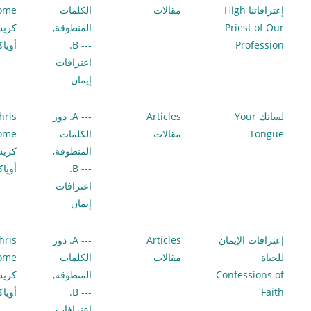
إعترافاتنا High
مقالات
الكلمات
lome
Priest of Our
المنطوقة
,
كري
Profession
--- B.
أويا
اعترافات
إيمان
لسانك Your
Articles
--- A. دور
hris
Tongue
مقالات
الكلمات
lome
المنطوقة
,
كري
--- B.
أويا
اعترافات
إيمان
إعترافات الإيمان
Articles
--- A. دور
hris
للحياة
مقالات
الكلمات
lome
Confessions of
المنطوقة
,
كري
Faith
--- B.
أويا
اعترافات