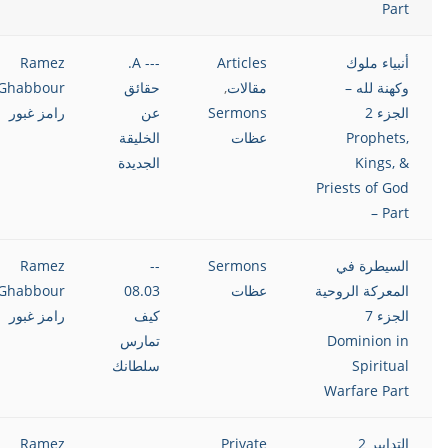
Part
أنبياء ملوك
Articles
--- A.
Ramez
وكهنة لله –
مقالات
,
حقائق
Ghabbour
الجزء 2
Sermons
عن
رامز غبور
Prophets,
عظات
الخليقة
Kings, &
الجديدة
Priests of God
– Part
السيطرة في
Sermons
--
Ramez
المعركة الروحية
عظات
08.03
Ghabbour
الجزء 7
كيف
رامز غبور
Dominion in
تمارس
Spiritual
سلطانك
Warfare Part
التدابير 2
Private
Ramez