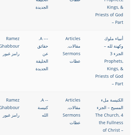
Kings, &
الجديدة
Priests of God
– Part
أنبياء ملوك
Articles
--- A.
Ramez
وكهنة لله –
مقالات
,
حقائق
Ghabbour
الجزء 3
Sermons
عن
رامز غبور
Prophets,
عظات
الخليقة
Kings, &
الجديدة
Priests of God
– Part
الكنيسة ملء
Articles
-- A.
Ramez
المسيح – الجزء
مقالات
,
كنيسة
Ghabbour
4 The Church,
Sermons
الله
رامز غبور
the Fullness
عظات
of Christ –