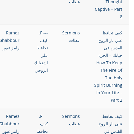
Thought
عظات
Captive – Part
8
كيف تحافظ
Sermons
--- F.
Ramez
علي نار الروح
عظات
كيف
Ghabbour
القدس في
تحافظ
رامز غبور
حياتك – الجزء
علي
How To Keep
اشتعالك
The Fire Of
الروحي
The Holy
Spirit Burning
In Your Life –
Part 2
كيف تحافظ
Sermons
--- F.
Ramez
علي نار الروح
عظات
كيف
Ghabbour
القدس في
تحافظ
رامز غبور