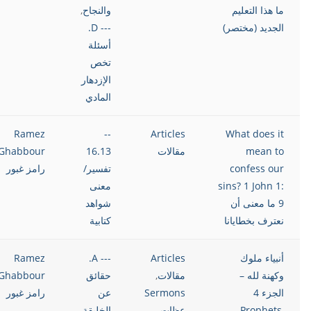
ما هذا التعليم
والنجاح
,
الجديد (مختصر)
--- D.
أسئلة
تخص
الإزدهار
المادي
Ramez
--
Articles
What does it
mean to
مقالات
16.13
Ghabbour
confess our
تفسير/
رامز غبور
sins? 1 John 1:
معنى
9 ما معنى أن
شواهد
نعترف بخطايانا
كتابية
أنبياء ملوك
Articles
--- A.
Ramez
وكهنة لله –
مقالات
,
حقائق
Ghabbour
الجزء 4
Sermons
عن
رامز غبور
Prophets,
عظات
الخليقة