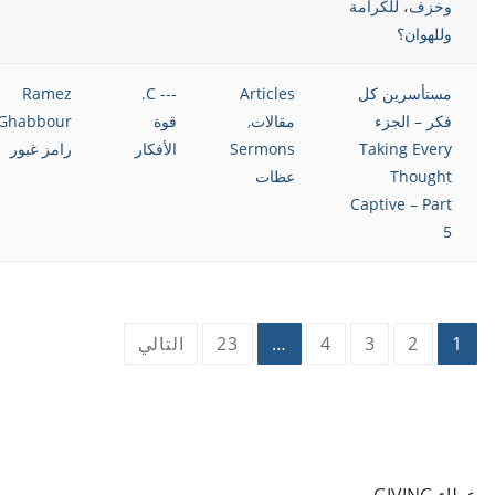
وخزف، للكرامة
وللهوان؟
مستأسرين كل
Articles
--- C.
Ramez
فكر – الجزء
مقالات
,
قوة
Ghabbour
Taking Every
Sermons
الأفكار
رامز غبور
Thought
عظات
Captive – Part
5
تعدد
1
2
3
4
…
23
التالي
صفحات
المقالات