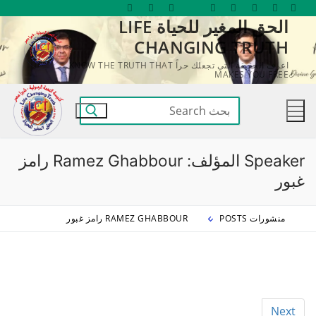
لتجاوز
الحق المغير للحياة LIFE
لى
CHANGING TRUTH
لمحتوى
اعرف الحقيقة التي تجعلك حراً KNOW THE TRUTH THAT
MAKES YOU FREE
البحث
عن:
Speaker المؤلف:
Ramez Ghabbour رامز
غبور
منشورات POSTS
RAMEZ GHABBOUR رامز غبور
Next