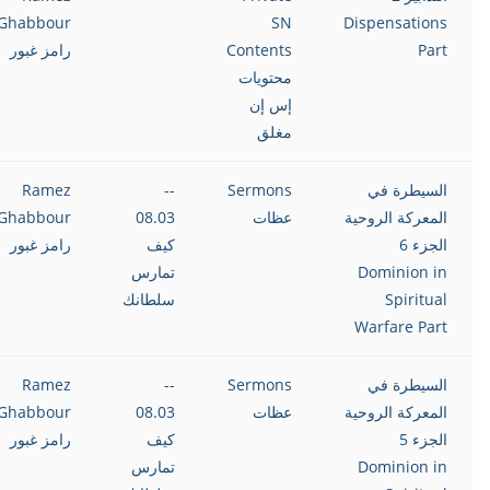
Ghabbour
SN
Dispensations
Part
Contents
رامز غبور
محتويات
إس إن
مغلق
السيطرة في
Sermons
--
Ramez
المعركة الروحية
عظات
08.03
Ghabbour
الجزء 6
كيف
رامز غبور
Dominion in
تمارس
Spiritual
سلطانك
Warfare Part
السيطرة في
Sermons
--
Ramez
المعركة الروحية
عظات
08.03
Ghabbour
الجزء 5
كيف
رامز غبور
Dominion in
تمارس