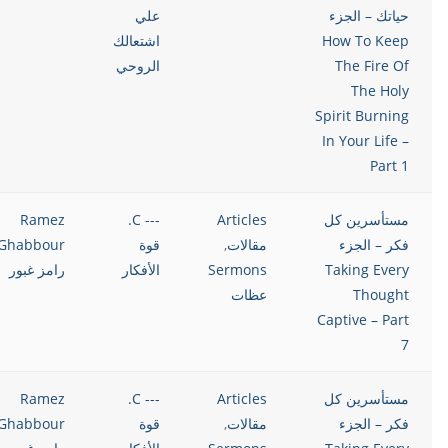
حياتك – الجزء
علي
How To Keep
اشتعالك
The Fire Of
الروحي
The Holy
Spirit Burning
In Your Life –
Part 1
مستأسرين كل
Articles
--- C.
Ramez
فكر – الجزء
مقالات
,
قوة
Ghabbour
Taking Every
Sermons
الأفكار
رامز غبور
Thought
عظات
Captive – Part
7
مستأسرين كل
Articles
--- C.
Ramez
فكر – الجزء
مقالات
,
قوة
Ghabbour