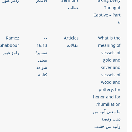
Taking Every
Sermons
الأفكار
رامز غبور
Thought
عظات
Captive – Part
6
Ramez
--
Articles
What is the
meaning of
مقالات
16.13
Ghabbour
vessels of
تفسير/
رامز غبور
gold and
معنى
silver and
شواهد
vessels of
كتابية
wood and
pottery, for
honor and for
humiliation?
ما معنى آنية من
ذهب وفضة
وآنية من خشب