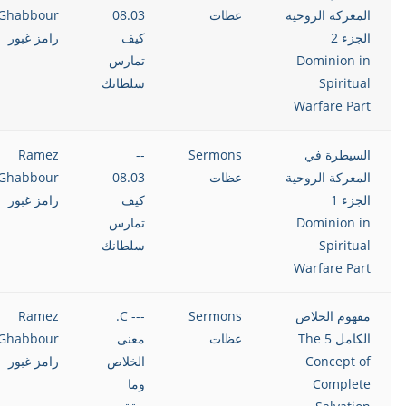
المعركة الروحية
عظات
08.03
Ghabbour
الجزء 2
كيف
رامز غبور
Dominion in
تمارس
Spiritual
سلطانك
Warfare Part
السيطرة في
Sermons
--
Ramez
المعركة الروحية
عظات
08.03
Ghabbour
الجزء 1
كيف
رامز غبور
Dominion in
تمارس
Spiritual
سلطانك
Warfare Part
مفهوم الخلاص
Sermons
--- C.
Ramez
الكامل 5 The
عظات
معنى
Ghabbour
Concept of
الخلاص
رامز غبور
Complete
وما