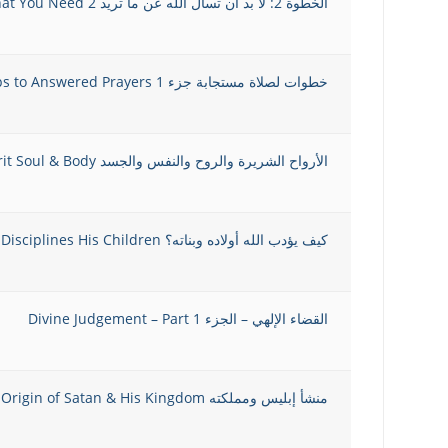
الخطوة 2: لا بد أن تسأل الله عن ما تريد 2 Ask God About What You Need
خطوات لصلاة مستجابة جزء 1 Steps to Answered Prayers
الأرواح الشريرة والروح والنفس والجسد Demonic Spirits & the Spirit Soul & Body
كيف يؤدب الله أولاده وبناته؟ How God Disciplines His Children
القضاء الإلهي – الجزء Divine Judgement – Part 1
منشأ إبليس ومملكته Origin of Satan & His Kingdom