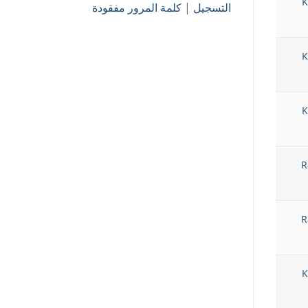
K
التسجيل
|
كلمة المرور مفقودة
K
K
R
R
K