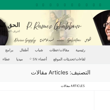
لتجاوز
لى
لمحتوى
الحق المغير للحيا
اعرف الحقيقة التي تجعلك حراً REE
رئيسية
مقالات/عظات
شباب
أطفال
برامج
لقاءات/تحديثات الموقع
أعضاء SN
ميديا
عطاء
التصنيف:
Articles مقالات
ARTICLES مقالات