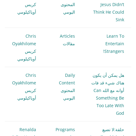
Jesus Didn’t
المحتوى
كريس
Think He Could
اليومي
أوياكيلومي
Sink
Chris
Articles
Learn To
Entertain
مقالات
Oyakhilome
Strangers!
كريس
أوياكيلومي
هل يمكن أن يكون
Daily
Chris
هناك شيء قد فات
Content
Oyakhilome
أوانه مع الله Can
المحتوى
كريس
Something Be
اليومي
أوياكيلومي
Too Late With
God
حلقة:لا تضيع
Programs
Renalda