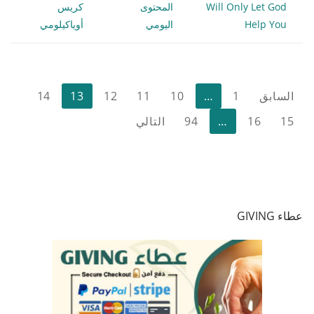
Will Only Let God
المحتوى
كريس
Help You
اليومي
أوياكيلومي
تعدد
السابق
1
…
10
11
12
13
14
صفحات
15
16
…
94
التالي
المقالات
عطاء GIVING