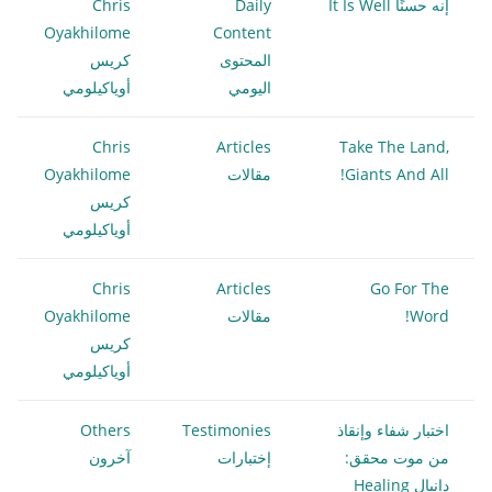
إنه حسنًا It Is Well
Daily
Chris
Oyakhilome
Content
المحتوى
كريس
اليومي
أوياكيلومي
Chris
Articles
Take The Land,
Giants And All!
مقالات
Oyakhilome
كريس
أوياكيلومي
Chris
Articles
Go For The
Word!
مقالات
Oyakhilome
كريس
أوياكيلومي
اختبار شفاء وإنقاذ
Testimonies
Others
من موت محقق:
إختبارات
آخرون
دانيال Healing