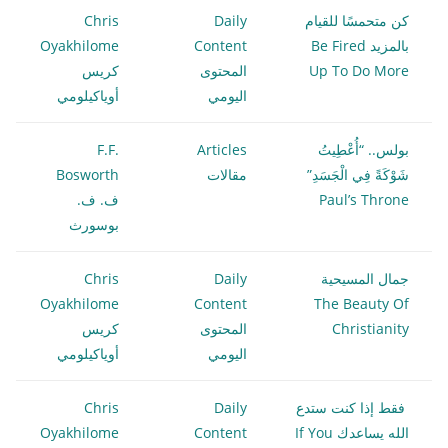
كن متحمسًا للقيام
Daily
Chris
بالمزيد Be Fired
Content
Oyakhilome
Up To Do More
المحتوى
كريس
اليومي
أوياكيلومي
بولس.. “أُعْطِيتُ
Articles
F.F.
شَوْكَةً فِي الْجَسَدِ”
مقالات
Bosworth
Paul’s Throne
ف. ف.
بوسورث
جمال المسيحية
Daily
Chris
Oyakhilome
Content
The Beauty Of
Christianity
المحتوى
كريس
اليومي
أوياكيلومي
فقط إذا كنت ستدع
Daily
Chris
الله يساعدك If You
Content
Oyakhilome