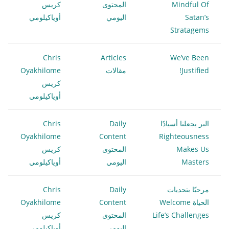
Mindful Of
المحتوى
كريس
Satan’s
اليومي
أوياكيلومي
Stratagems
Chris
Articles
We’ve Been
Justified!
مقالات
Oyakhilome
كريس
أوياكيلومي
البر يجعلنا أسيادًا
Daily
Chris
Oyakhilome
Content
Righteousness
Makes Us
المحتوى
كريس
Masters
اليومي
أوياكيلومي
مرحبًا بتحديات
Daily
Chris
الحياة Welcome
Content
Oyakhilome
Life’s Challenges
المحتوى
كريس
اليومي
أوياكيلومي