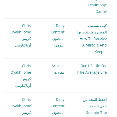
Testimony:
Daniel
كيف تستقبل
Daily
Chris
المعجزة وتحتفظ بها
Content
Oyakhilome
How To Receive
المحتوى
كريس
A Miracle And
اليومي
أوياكيلومي
Keep It
Chris
Articles
Don’t Settle For
The Average Life!
مقالات
Oyakhilome
كريس
أوياكيلومي
احفظ المجد من
Daily
Chris
خلال الصلاة
Content
Oyakhilome
Sustain The
المحتوى
كريس