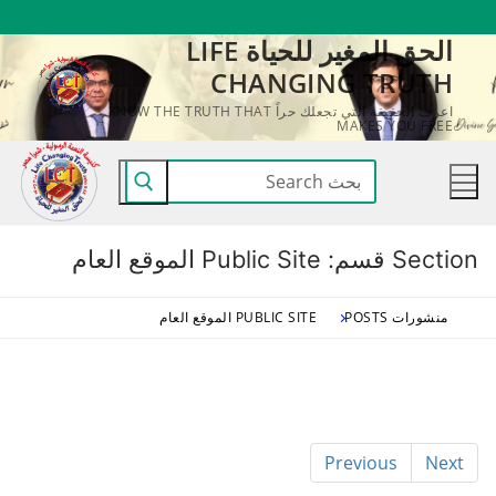
لتجاوز
الحق المغير للحياة LIFE
لى
CHANGING TRUTH
لمحتوى
اعرف الحقيقة التي تجعلك حراً KNOW THE TRUTH THAT
MAKES YOU FREE
البحث
عن:
Section قسم:
Public Site الموقع العام
منشورات POSTS
PUBLIC SITE الموقع العام
Previous
Next