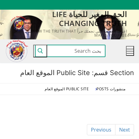
لتجاوز
الحق المغير للحياة LIFE
لى
CHANGING TRUTH
لمحتوى
اعرف الحقيقة التي تجعلك حراً KNOW THE TRUTH THAT
MAKES YOU FREE
البحث
عن:
Section قسم:
Public Site الموقع العام
منشورات POSTS
PUBLIC SITE الموقع العام
Previous
Next