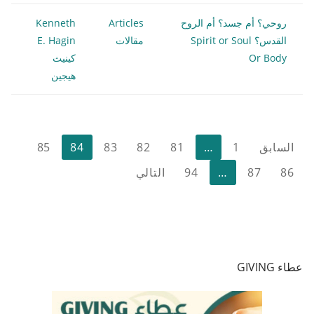
روحي؟ أم جسد؟ أم الروح
Articles
Kenneth
القدس؟ Spirit or Soul
مقالات
E. Hagin
Or Body
كينيث
هيجين
تعدد
السابق
1
…
81
82
83
84
85
صفحات
86
87
…
94
التالي
المقالات
عطاء GIVING