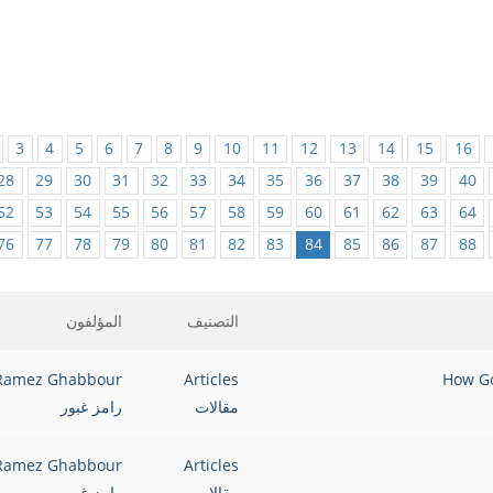
3
4
5
6
7
8
9
10
11
12
13
14
15
16
28
29
30
31
32
33
34
35
36
37
38
39
40
52
53
54
55
56
57
58
59
60
61
62
63
64
76
77
78
79
80
81
82
83
84
85
86
87
88
التصنيف
المؤلفون
Ramez Ghabbour
Articles
مقالات
رامز غبور
Ramez Ghabbour
Articles
مقالات
رامز غبور