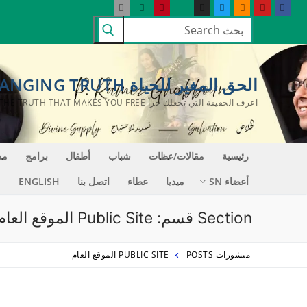
لتجاوز
البحث
لى
عن:
لمحتوى
الحق المغير للحياة LIFE CHANGING TRUTH
اعرف الحقيقة التي تجعلك حراً KNOW THE TRUTH THAT MAKES YOU FREE
رئيسية
مقالات/عظات
شباب
أطفال
برامج
مد
أعضاء SN
ميديا
عطاء
اتصل بنا
ENGLISH
Section قسم:
Public Site الموقع العام
منشورات POSTS
PUBLIC SITE الموقع العام